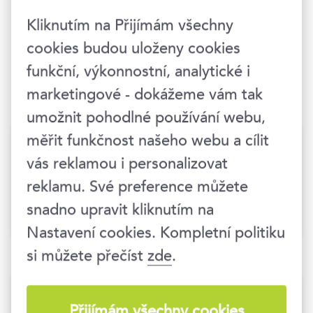
Kliknutím na Přijímám všechny
cookies budou uloženy cookies
funkční, výkonnostní, analytické i
marketingové - dokážeme vám tak
umožnit pohodlné používání webu,
Talent Management
měřit funkčnost našeho webu a cílit
vás reklamou i personalizovat
16. 9. 2026
Praha 1
reklamu. Své preference můžete
další termíny
snadno upravit kliknutím na
bez DPH
8 990 Kč
Nastavení cookies. Kompletní politiku
si můžete přečíst
zde
.
Nově na manažerské pozici: Z
Přijímám všechny cookies
kolegy nadřízeným