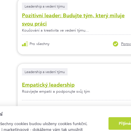
Leadership a vedení týmu
Pozitivní leader: Budujte tým, který miluje
svou práci
Koučování a kreativita ve vedení týmu...
Pro všechny
Porov
Leadership a vedení týmu
Empatický leadership
Rozvíjejte empatii a podporujte svůj tým
Pro všechny
Porov
í
Přijím
všechny cookies budou uloženy cookies funkční,
ké i marketingové - dokážeme vám tak umožnit