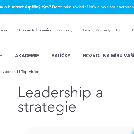
rmu a budovat úspěšný tým?
Dejte nám základní info a my vám navrhnem
 Vision
O kurzech
Kariéra
Podcasty
Dotace
Kontakty
Blog
P
AKADEMIE
BALÍČKY
ROZVOJ NA MÍRU VAŠÍ
dovedností | Top Vision
Leadership a
strategie