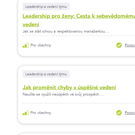
Leadership a vedení týmu
Leadership pro ženy: Cesta k sebevědomém
vedení
Jak se stát silnou a respektovanou manažerkou....
Pro všechny
Porov
Leadership a vedení týmu
Jak proměnit chyby v úspěšné vedení
Naučte se využít neúspěch ve svůj prospěch....
Pro všechny
Porov