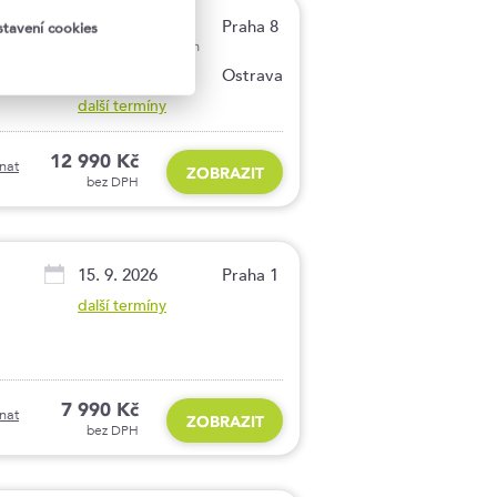
14.–15. 9. 2026
Praha 8
tavení cookies
garantovaný termín
5.–6. 11. 2026
Ostrava
další termíny
12 990 Kč
nat
ZOBRAZIT
bez DPH
15. 9. 2026
Praha 1
další termíny
7 990 Kč
nat
ZOBRAZIT
bez DPH