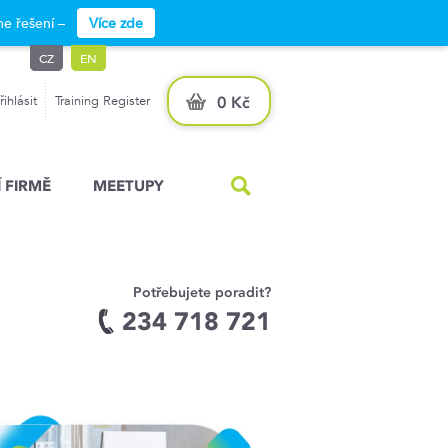
e řešení –
Více zde
CZ
EN
řihlásit
Training Register
0 Kč
 FIRMĚ
MEETUPY
Potřebujete poradit?
234 718 721