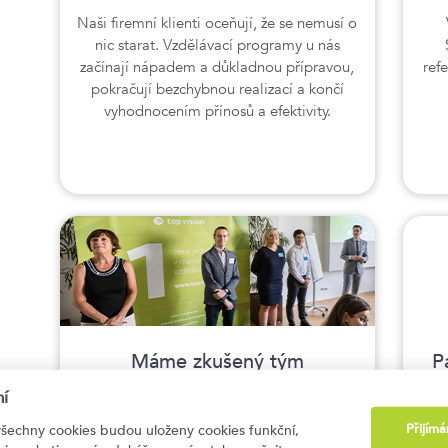
Naši firemní klienti oceňují, že se nemusí o
nic starat. Vzdělávací programy u nás
začínají nápadem a důkladnou přípravou,
ref
pokračují bezchybnou realizací a končí
vyhodnocením přínosů a efektivity.
Máme zkušený tým
P
Zkušenosti a znalosti našeho týmu jsou
í
zárukou profesionality. Stále se vzděláváme
J
Přijím
všechny cookies budou uloženy cookies funkční,
a sledujeme nové trendy, abychom byli