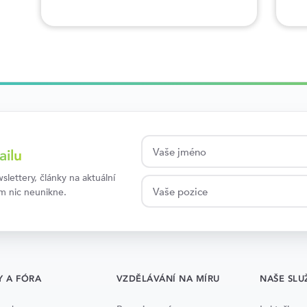
ailu
lettery, články na aktuální
ám nic neunikne.
Y A FÓRA
VZDĚLÁVÁNÍ NA MÍRU
NAŠE SLU