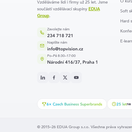
O kur
Vzděláváme lidi i firmy už 25 let. Jsme
součástí vzdělávací skupiny
EDUA
Soft sk
Group
.
Hard s
Zavolejte nám
Konfe
234 718 721
E-lear
Napište nám
info@topvision.cz
Po–Pá 8:30–17:00
Národní 416/37, Praha 1
na 
6× Czech Business Superbrands
25 let
© 2015–26 EDUA Group s.r.o. Všechna práva vyhraze