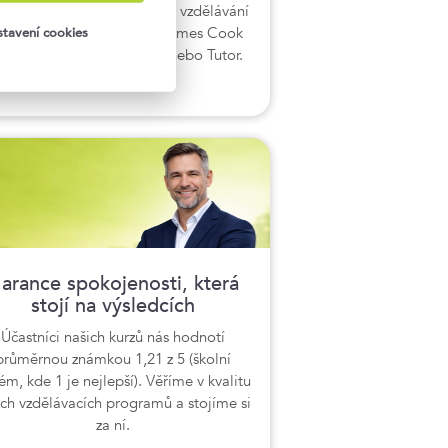
entům můžeme nabídnout i vzdělávání
 sesterských společností James Cook
tavení cookies
nguages, Digiskills, Jipka nebo Tutor.
arance spokojenosti, která
stojí na výsledcích
Účastníci našich kurzů nás hodnotí
průměrnou známkou 1,21 z 5 (školní
ém, kde 1 je nejlepší). Věříme v kvalitu
ich vzdělávacích programů a stojíme si
za ní.