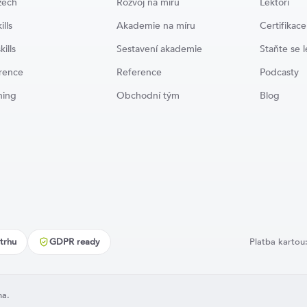
zech
Rozvoj na míru
Lektoři
ills
Akademie na míru
Certifikace
kills
Sestavení akademie
Staňte se 
rence
Reference
Podcasty
ning
Obchodní tým
Blog
trhu
GDPR ready
Platba kartou
na.