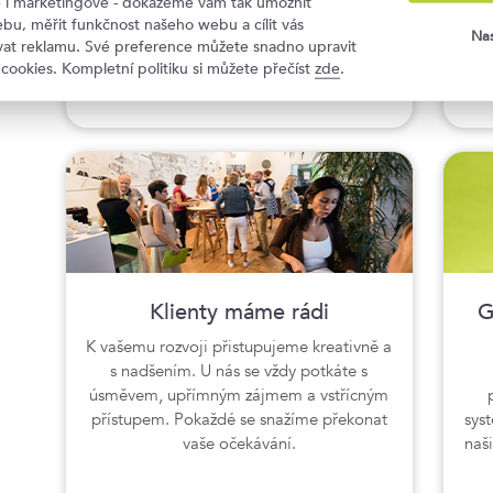
ké i marketingové - dokážeme vám tak umožnit
schopni plnit i ta nejnáročnější přání
Kli
bu, měřit funkčnost našeho webu a cílit vás
klientů.
od
Nas
ovat reklamu. Své preference můžete snadno upravit
La
 cookies. Kompletní politiku si můžete přečíst
zde
.
Klienty máme rádi
G
K vašemu rozvoji přistupujeme kreativně a
s nadšením. U nás se vždy potkáte s
úsměvem, upřímným zájmem a vstřícným
přístupem. Pokaždé se snažíme překonat
syst
vaše očekávání.
naš