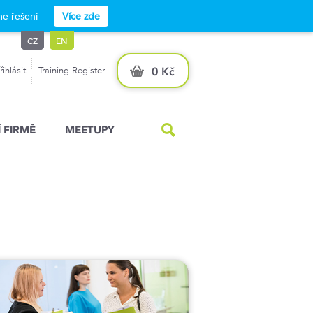
e řešení –
Více zde
CZ
EN
řihlásit
Training Register
0 Kč
 FIRMĚ
MEETUPY