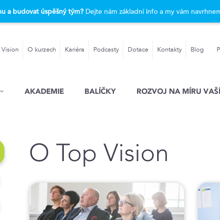
rmu a budovat úspěšný tým?
Dejte nám základní info a my vám navrhnem
 Vision
O kurzech
Kariéra
Podcasty
Dotace
Kontakty
Blog
P
AKADEMIE
BALÍČKY
ROZVOJ NA MÍRU VAŠÍ
O Top Vision