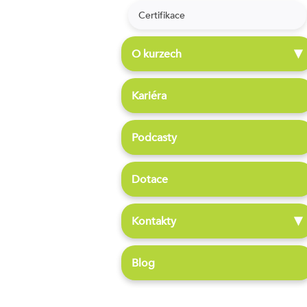
Certifikace
O kurzech
▶
Kariéra
Podcasty
Dotace
Kontakty
▶
Blog