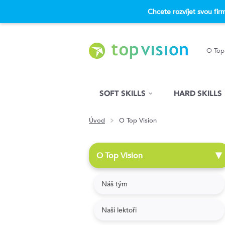
Chcete rozvíjet svou fi
O Top
Hled�n�
SOFT SKILLS
HARD SKILLS
Úvod
O Top Vision
O Top Vision
▶
Náš tým
Naši lektoři