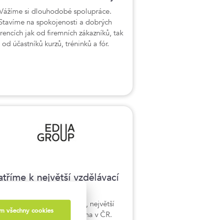
Vážíme si dlouhodobé spolupráce.
Stavíme na spokojenosti a dobrých
erencích jak od firemních zákazníků, tak
od účastníků kurzů, tréninků a fór.
atříme k největší vzdělávací
skupině v ČR
sme součástí EDUA Group, největší
ám všechny cookies
soukromá vzdělávací skupina v ČR.