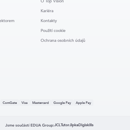
O Top Vision
Kariéra
lektorem
Kontakty
Použití cookie
Ochrana osobních údajů
:
ComGate
Visa
Mastercard
Google Pay
Apple Pay
JCL
Tutor
Jipka
Digiskills
Jsme součástí EDUA Group: