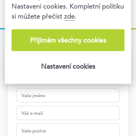
Nastavení cookies. Kompletní politiku
si můžete přečíst
zde
.
Přijímám všechny cookies
Inspirace do
vašeho e-mailu
Nastavení cookies
Pozvánky na kurzy a konference, newslettery,
články na aktuální témata i nejnovější trendy.
Teď už vám nic neunikne.