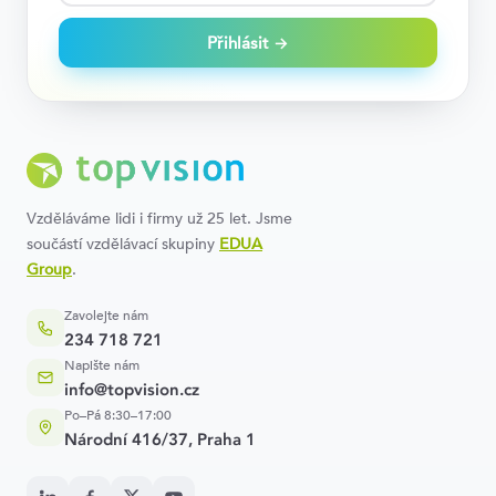
Přihlásit →
Vzděláváme lidi i firmy už 25 let. Jsme
součástí vzdělávací skupiny
EDUA
Group
.
Zavolejte nám
234 718 721
Napište nám
info@topvision.cz
Po–Pá 8:30–17:00
Národní 416/37, Praha 1