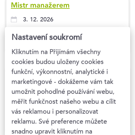
Mistr manažerem
3. 12. 2026
Ostrava
Nastavení soukromí
bez DPH
6 990 Kč
Kliknutím na Přijímám všechny
cookies budou uloženy cookies
funkční, výkonnostní, analytické i
Nově na manažerské pozici: Z
marketingové - dokážeme vám tak
kolegy nadřízeným
umožnit pohodlné používání webu,
9.–10. 12. 2026
měřit funkčnost našeho webu a cílit
Ostrava
vás reklamou i personalizovat
reklamu. Své preference můžete
bez DPH
12 490 Kč
snadno upravit kliknutím na