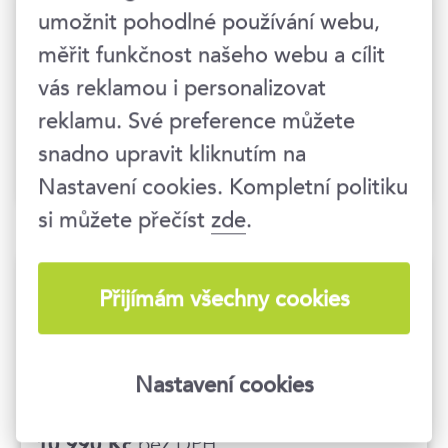
Umění pochválit i vytknout –
umožnit pohodlné používání webu,
zpětná vazba s respektem
měřit funkčnost našeho webu a cílit
vás reklamou i personalizovat
13. 10. 2026
reklamu. Své preference můžete
Praha 1
snadno upravit kliknutím na
bez DPH
7 990 Kč
Nastavení cookies. Kompletní politiku
si můžete přečíst
zde
.
Jak prosadit sebe a svůj tým v
Přijímám všechny cookies
korporaci
15. 10. 2026
Nastavení cookies
Praha 1
bez DPH
10 990 Kč