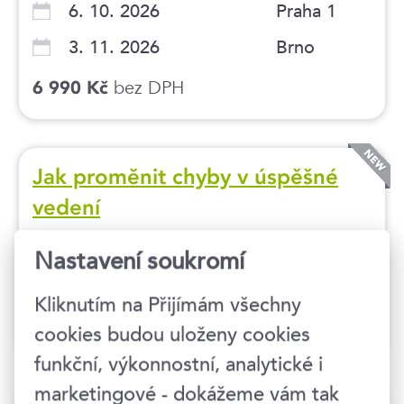
6. 10. 2026
Praha 1
3. 11. 2026
Brno
bez DPH
6 990 Kč
Jak proměnit chyby v úspěšné
vedení
7. 10. 2026
Brno
Nastavení soukromí
5. 11. 2026
Praha 1
Kliknutím na Přijímám všechny
bez DPH
7 490 Kč
cookies budou uloženy cookies
funkční, výkonnostní, analytické i
marketingové - dokážeme vám tak