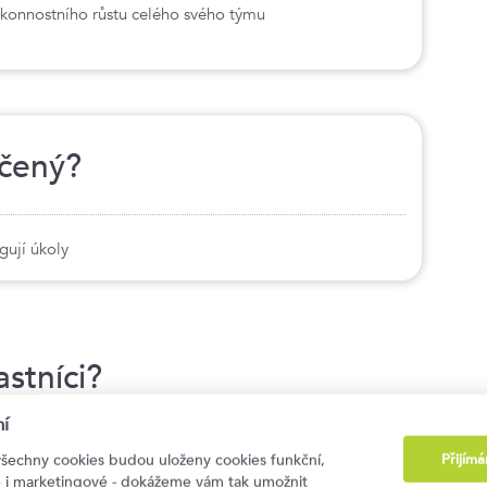
ýkonnostního růstu celého svého týmu
rčený?
gují úkoly
stníci?
í
92
%
93
%
Přijím
všechny cookies budou uloženy cookies funkční,
ké i marketingové - dokážeme vám tak umožnit