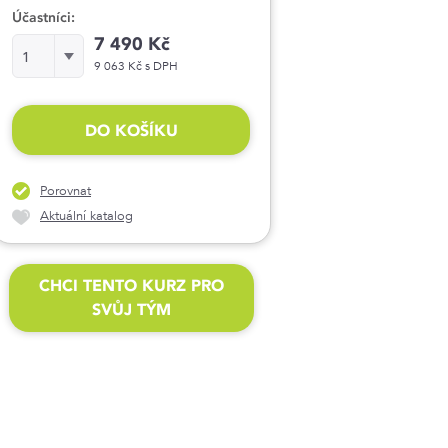
Účastníci:
7 490 Kč
Účastníci:
1
9 063 Kč s DPH
DO KOŠÍKU
Porovnat
Aktuální katalog
CHCI TENTO KURZ PRO
SVŮJ TÝM