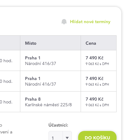
Hlídat nové termíny
Místo
Cena
Praha 1
7 490 Kč
0 hod.
Národní 416/37
9 063 Kč s DPH
Praha 1
7 490 Kč
0 hod.
Národní 416/37
9 063 Kč s DPH
Praha 8
7 490 Kč
0 hod.
Karlínské náměstí 225/8
9 063 Kč s DPH
 o
Účastníci:
tvení a
Účastníci:Účastníci:
DO KOŠÍKU
1