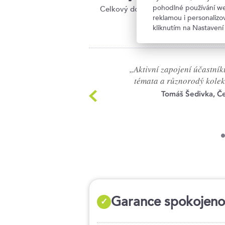
pohodlné používání we
Celkový dojem z kurzu
Uplat
reklamou i personaliz
kliknutím na Nastavení
„Aktivní zapojení účastní
témata a různorodý kolekt
Tomáš Šedivka, Če
5
6
7
8
9
10
Garance spokojenost
✓