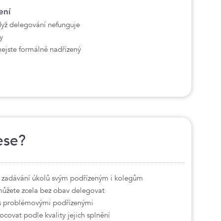
ení
dyž delegování nefunguje
y
nejste formálně nadřízený
ese?
ím zadávání úkolů svým podřízeným i kolegům
 můžete zcela bez obav delegovat
 s problémovými podřízenými
covat podle kvality jejich splnění