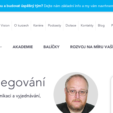
rmu a budovat úspěšný tým?
Dejte nám základní info a my vám navrhnem
 Vision
O kurzech
Kariéra
Podcasty
Dotace
Kontakty
Blog
P
AKADEMIE
BALÍČKY
ROZVOJ NA MÍRU VAŠÍ
legování
ikaci a vyjednávání,