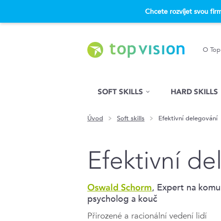
Chcete rozvíjet svou fi
O Top
Hled�n�
SOFT SKILLS
HARD SKILLS
Úvod
Soft skills
Efektivní delegování
Efektivní de
, Expert na komun
Oswald Schorm
psycholog a kouč
Přirozené a racionální vedení lidí