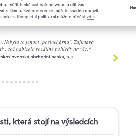
bu, měřit funkčnost našeho webu a cílit vás
nění poznatků v praxi
Akci bych doporučil
Nas
ovat reklamu. Své preference můžete snadno upravit
známým
 cookies. Kompletní politiku si můžete přečíst
zde
.
ku. Nebyla to jenom "posluchárna". Zajímavá
iv, což nabízelo rozdílné pohledy na věc.“
skoslovenská obchodní banka, a. s.
i, která stojí na výsledcích