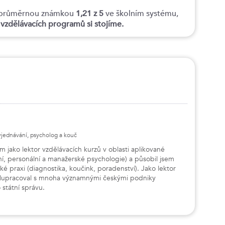
tí průměrnou známkou
1,21 z 5
ve školním systému,
h vzdělávacích programů si stojíme.
yjednávání, psycholog a kouč
jako lektor vzdělávacích kurzů v oblasti aplikované
í, personální a manažerské psychologie) a působil jsem
ké praxi (diagnostika, koučink, poradenství). Jako lektor
olupracoval s mnoha významnými českými podniky
 státní správu.