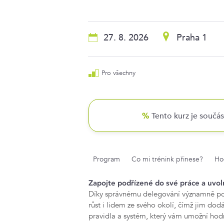
27. 8. 2026
Praha 1
Pro všechny
Tento kurz je součá
%
Program
Co mi trénink přinese?
Ho
Zapojte podřízené do své práce a uvolně
Díky správnému delegování významně pos
růst i lidem ze svého okolí, čímž jim dodát
pravidla a systém, který vám umožní hodn