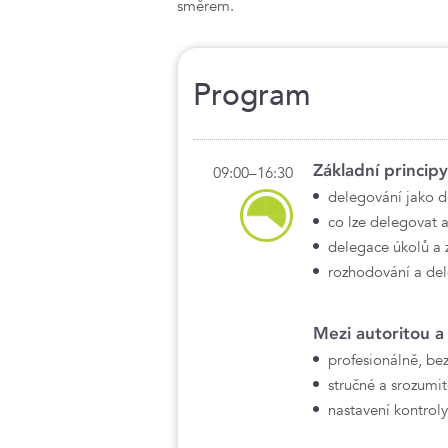
směrem.
Program
Základní princip
09:00–16:30
delegování jako d
co lze delegovat a
delegace úkolů a
rozhodování a del
Mezi autoritou a 
profesionálně, be
stručné a srozumi
nastavení kontrol