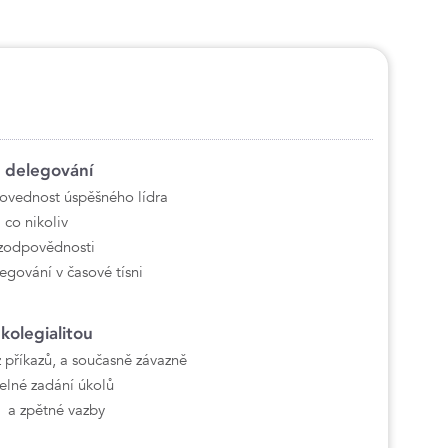
y delegování
ovednost úspěšného lídra
 co nikoliv
 zodpovědnosti
egování v časové tísni
kolegialitou
z příkazů, a současně závazně
telné zadání úkolů
y a zpětné vazby