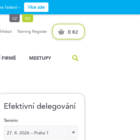
e řešení –
Více zde
CZ
EN
řihlásit
Training Register
0 Kč
 FIRMĚ
MEETUPY
Efektivní delegování
Termín:
Termín:
27. 8. 2026 – Praha 1