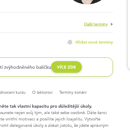
Další termíny
Hlídat nové termíny
stí zvýhodněného balíčku
VÍCE ZDE
dnocení kurzu
O lektorovi
Termíny konání
te tak vlastní kapacitu pro důležitější úkoly.
unete nejen svůj tým, ale také sebe osobně. Dáte šanci
e vnitřní motivaci a posílíte jejich loajalitu. Vytvořte
otit delegované úkoly a získat jistotu, že jdete správným