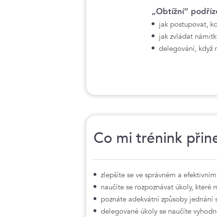
„Obtížní“ podříz
jak postupovat, k
jak zvládat námitk
delegování, když 
Co mi trénink přin
zlepšíte se ve správném a efektivn
naučíte se rozpoznávat úkoly, které
poznáte adekvátní způsoby jednání
delegované úkoly se naučíte vyhodno