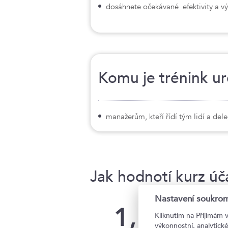
dosáhnete očekávané efektivity a v
Komu je trénink u
manažerům, kteří řídí tým lidí a dele
Jak hodnotí kurz úča
Nastavení soukrom
1,16
Kliknutím na Přijímám 
výkonnostní, analytic