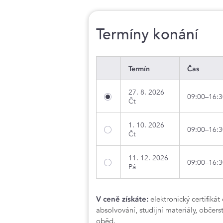
Termíny konání
Termín
Čas
27. 8. 2026
09:00–16:3
Čt
1. 10. 2026
09:00–16:3
Čt
11. 12. 2026
09:00–16:3
Pá
V ceně získáte:
elektronický certifikát
absolvování, studijní materiály, občers
oběd.