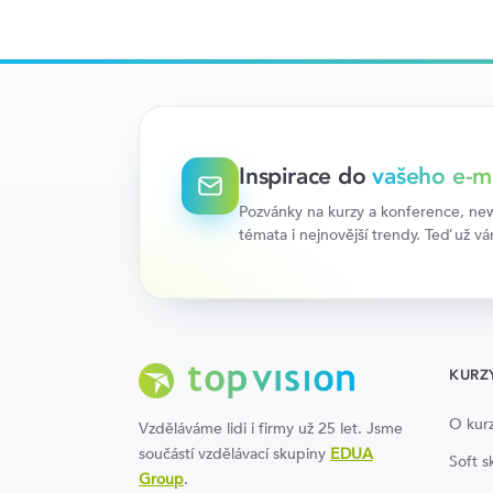
Inspirace do
vašeho e-m
Pozvánky na kurzy a konference, news
témata i nejnovější trendy. Teď už v
KURZ
O kur
Vzděláváme lidi i firmy už 25 let. Jsme
součástí vzdělávací skupiny
EDUA
Soft sk
Group
.