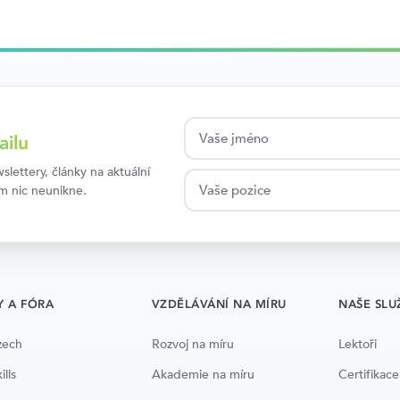
ailu
lettery, články na aktuální
ám nic neunikne.
Y A FÓRA
VZDĚLÁVÁNÍ NA MÍRU
NAŠE SLU
zech
Rozvoj na míru
Lektoři
ills
Akademie na míru
Certifikace