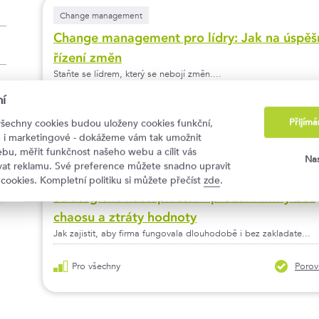
Change management
Change management pro lídry: Jak na úspěš
řízení změn
Staňte se lídrem, který se nebojí změn....
í
Pro všechny
Porov
Přijím
všechny cookies budou uloženy cookies funkční,
ké i marketingové - dokážeme vám tak umožnit
bu, měřit funkčnost našeho webu a cílit vás
Nas
ovat reklamu. Své preference můžete snadno upravit
Strategie a komunikace změn
 cookies. Kompletní politiku si můžete přečíst
zde
.
Strategické nástupnictví – předání firmy bez
chaosu a ztráty hodnoty
Jak zajistit, aby firma fungovala dlouhodobě i bez zakladate...
Pro všechny
Porov