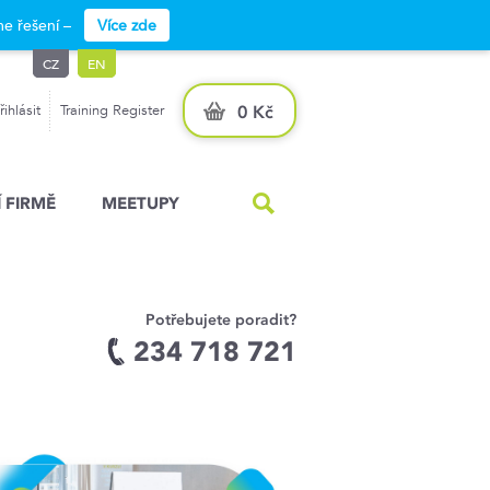
e řešení –
Více zde
CZ
EN
řihlásit
Training Register
0 Kč
 FIRMĚ
MEETUPY
Potřebujete poradit?
234 718 721