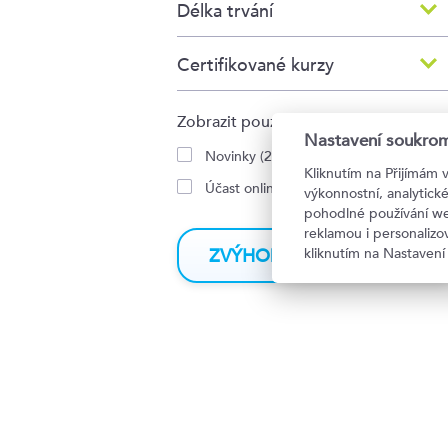
Délka trvání
Certifikované kurzy
Zobrazit pouze:
Nastavení soukrom
Novinky (2)
Kliknutím na Přijímám 
Účast online (0)
výkonnostní, analytic
pohodlné používání we
New
reklamou i personaliz
kliknutím na Nastavení
ZVÝHODNĚNÉ BALÍČKY