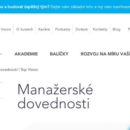
rmu a budovat úspěšný tým?
Dejte nám základní info a my vám navrhnem
 Vision
O kurzech
Kariéra
Podcasty
Dotace
Kontakty
Blog
P
AKADEMIE
BALÍČKY
ROZVOJ NA MÍRU VAŠÍ
dovedností | Top Vision
Manažerské
dovednosti