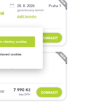
28. 8. 2026
Praha 1
garantovaný termín
né
další termíny
8 990 Kč
nat
ZOBRAZIT
bez DPH
ám všechny cookies
tavení cookies
10. 11. 2026
Praha 1
7 990 Kč
nat
ZOBRAZIT
bez DPH