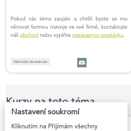
Pokud vás téma zaujalo a chtěli byste se mu
věnovat formou rozvoje ve své firmě, kontaktujte
náš
obchod
nebo vyplňte
nezávaznou poptávku
.
Obchodní dovednosti
Kurzy na toto téma
Nastavení soukromí
Psychologie v obchodním
Kliknutím na Přijímám všechny