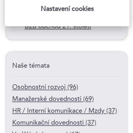
WIN - WIN vyjednávání
4
Nastavení cookies
Nová sada dovedností pro
5
B2B obchod 21. století
Naše témata
Osobnostní rozvoj (96)
Manažerské dovednosti (69)
HR / Interní komunikace / Mzdy (37)
Komunikační dovednosti (37)