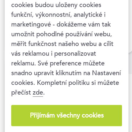
vyjednávání
cookies budou uloženy cookies
funkční, výkonnostní, analytické i
11. 12. 2026
marketingové - dokážeme vám tak
Praha 1
umožnit pohodlné používání webu,
bez DPH
9 990 Kč
měřit funkčnost našeho webu a cílit
vás reklamou i personalizovat
reklamu. Své preference můžete
Další články
snadno upravit kliknutím na Nastavení
cookies. Kompletní politiku si můžete
Nastavení mysli v byznysu
přečíst
zde
.
1
Role vztahů v obchodu
2
Přijímám všechny cookies
Jak na obchodní prezentaci,
3
která prodává?