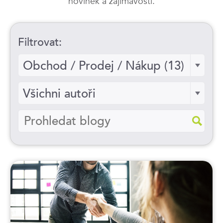
novinek a zajímavostí.
Filtrovat:
Vyberte
Obchod / Prodej / Nákup (13)
kategorii
Vyberte
Všichni autoři
autora