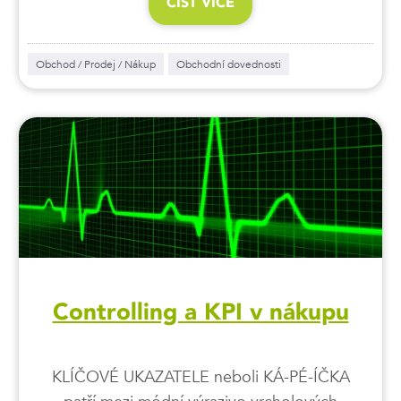
ČÍST VÍCE
Obchod / Prodej / Nákup
Obchodní dovednosti
Controlling a KPI v nákupu
KLÍČOVÉ UKAZATELE neboli KÁ-PÉ-ÍČKA