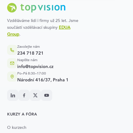
Vzděláváme lidi i firmy už 25 let. Jsme
součástí vzdělávací skupiny
EDUA
Group
.
Zavolejte nám
234 718 721
Napište nám
info@topvision.cz
Po–Pá 8:30–17:00
Národní 416/37, Praha 1
KURZY A FÓRA
O kurzech