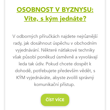
OSOBNOST V BYZNYSU:
Víte, s kým jednáte?
V odborných příručkách najdete nejrůznější
rady, jak dosáhnout úspěchu v obchodním
vyjednávání. Některé nátlakové techniky
však působí poněkud úsměvně a vyvolávají
leda tak údiv. Pokud chcete dospět k
dohodě, potřebujete především vědět, s
KÝM vyjednáváte, abyste zvolili správný
komunikační přístup.
ČÍST VÍCE