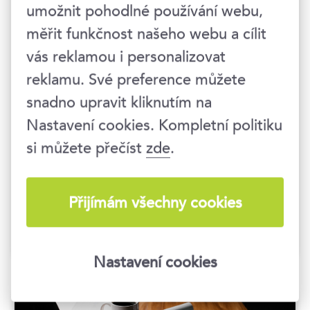
umožnit pohodlné používání webu,
Obchodní prezentace je tím, co rozhoduje
měřit funkčnost našeho webu a cílit
o úspěchu či neúspěchu v byznysu. Každá
nepovedená prezentace je nejen
vás reklamou i personalizovat
promarněným časem, ale především
reklamu. Své preference můžete
promarněnou příležitostí. Naopak
snadno upravit kliknutím na
podařená prezentace vám pomůže
Nastavení cookies. Kompletní politiku
vyniknout vysoko nad konkurencí a
si můžete přečíst
zde
.
vytvořit dojem, že jste lídrem na trhu.
ČÍST VÍCE
Přijímám všechny cookies
Obchod / Prodej / Nákup
Obchodní dovednosti
Nastavení cookies