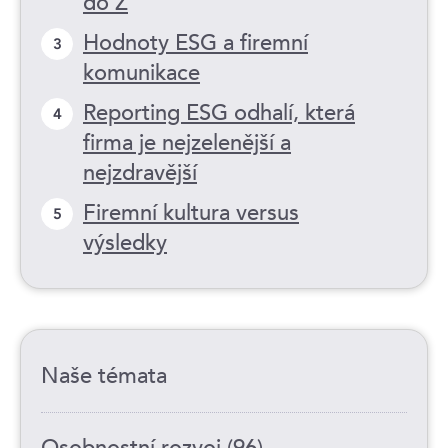
do Z
Hodnoty ESG a firemní
3
komunikace
Reporting ESG odhalí, která
4
firma je nejzelenější a
nejzdravější
Firemní kultura versus
5
výsledky
Naše témata
Osobnostní rozvoj (96)