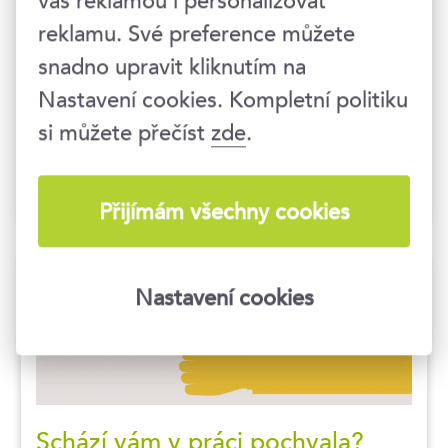
vás reklamou i personalizovat
Personální controlling představuje
reklamu. Své preference můžete
specifický a nezastupitelný nástroj
snadno upravit kliknutím na
personálního managementu. Zaměřuje
Nastavení cookies. Kompletní politiku
personální činnosti na podporu strategie
podniku, spojuje plánování, kontrolu a
si můžete přečíst
zde
.
hodnocení personálních procesů. Co vše se
pod tímto pojmem skrývá?
Přijímám všechny cookies
Nastavení cookies
Schází vám v práci pochvala?