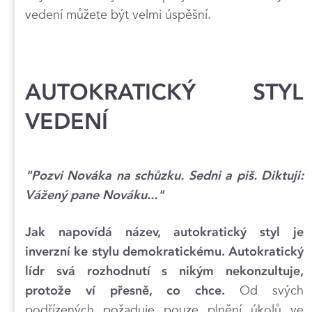
vedení můžete být velmi úspěšní.
AUTOKRATICKÝ STYL
VEDENÍ
"Pozvi Nováka na schůzku. Sedni a piš. Diktuji:
Vážený pane Nováku..."
Jak napovídá název, autokratický styl je
inverzní ke stylu demokratickému. Autokratický
lídr svá rozhodnutí s nikým nekonzultuje,
Od svých
protože ví přesně, co chce.
podřízených požaduje pouze plnění úkolů ve