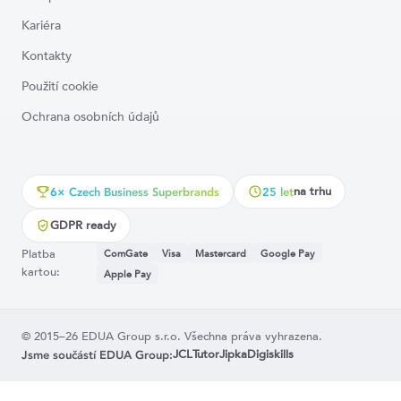
Kariéra
Kontakty
Použití cookie
Ochrana osobních údajů
na trhu
6× Czech Business Superbrands
25 let
GDPR ready
Platba
ComGate
Visa
Mastercard
Google Pay
kartou:
Apple Pay
© 2015–26 EDUA Group s.r.o. Všechna práva vyhrazena.
JCL
Tutor
Jipka
Digiskills
Jsme součástí EDUA Group: