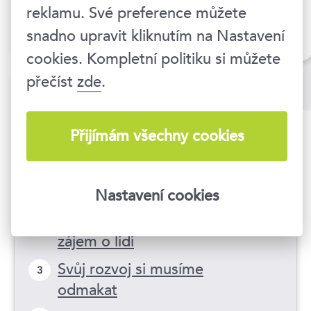
Praha 1
reklamu. Své preference můžete
snadno upravit kliknutím na Nastavení
bez DPH
12 490 Kč
cookies. Kompletní politiku si můžete
přečíst
zde
.
Další články
Přijímám všechny cookies
7 důvodů, proč vsadit na
1
empatický leadership
Nastavení cookies
Manažer by nikdy neměl
2
zapomenout na upřímný
zájem o lidi
Svůj rozvoj si musíme
3
odmakat