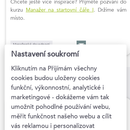
Chcete ještě více inspirace? Přijměte pozvání do
kurzu
Manažer na startovní čáře I
. Držíme vám
místo.
Manažerské dovednosti
Nastavení soukromí
Kliknutím na Přijímám všechny
cookies budou uloženy cookies
Kurzy na toto téma
funkční, výkonnostní, analytické i
marketingové - dokážeme vám tak
Manažer na startovní čáře
umožnit pohodlné používání webu,
měřit funkčnost našeho webu a cílit
19.–20. 8. 2026
vás reklamou i personalizovat