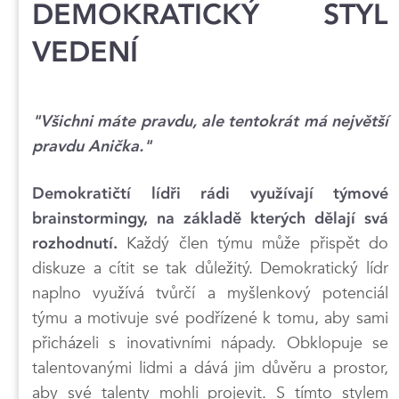
DEMOKRATICKÝ STYL
VEDENÍ
"Všichni máte pravdu, ale tentokrát má největší
pravdu Anička."
Demokratičtí lídři rádi využívají týmové
brainstormingy, na základě kterých dělají svá
Každý člen týmu může přispět do
rozhodnutí.
diskuze a cítit se tak důležitý. Demokratický lídr
naplno využívá tvůrčí a myšlenkový potenciál
týmu a motivuje své podřízené k tomu, aby sami
přicházeli s inovativními nápady. Obklopuje se
talentovanými lidmi a dává jim důvěru a prostor,
aby své talenty mohli projevit. S tímto stylem