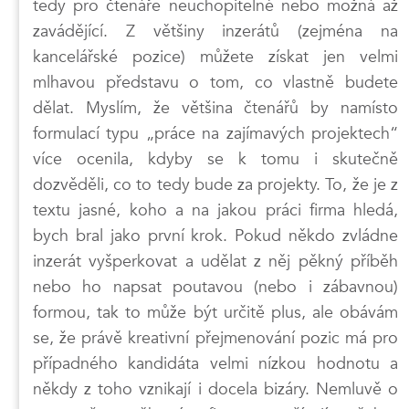
tedy pro čtenáře neuchopitelné nebo možná až
zavádějící. Z většiny inzerátů (zejména na
kancelářské pozice) můžete získat jen velmi
mlhavou představu o tom, co vlastně budete
dělat. Myslím, že většina čtenářů by namísto
formulací typu „práce na zajímavých projektech“
více ocenila, kdyby se k tomu i skutečně
dozvěděli, co to tedy bude za projekty. To, že je z
textu jasné, koho a na jakou práci firma hledá,
bych bral jako první krok. Pokud někdo zvládne
inzerát vyšperkovat a udělat z něj pěkný příběh
nebo ho napsat poutavou (nebo i zábavnou)
formou, tak to může být určitě plus, ale obávám
se, že právě kreativní přejmenování pozic má pro
případného kandidáta velmi nízkou hodnotu a
někdy z toho vznikají i docela bizáry. Nemluvě o