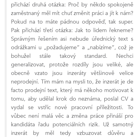
přichází druhá otázka: Proč by někdo spokojeně
zaměstnaný měl mít chuť změnit práci a jít k nám?
Pokud na to máte pádnou odpověď, tak super.
Pak přichází třetí otázka: Jak to lidem řekneme?
Správným řešením asi nebude úřednický text s
odrážkami u „požadujeme“ a „nabízíme“, což je
bohužel stále takový standard. Nechci
generalizovat, protože rozdíly jsou veliké, ale
obecně vzato jsou inzeráty většinově velice
neprodejní. Tím mám na mysli to, že inzerát je de
facto prodejní text, který má někoho motivovat k
tomu, aby udělal krok do neznáma, poslal CV a
vydal se vstříc nové pracovní příležitosti. To
vůbec není malá věc a změna práce přináší pro
kandidáta řadu potenciálních rizik. Už samotný
inzerát by měl tedy vzbuzovat důvěru a