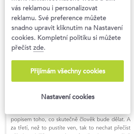
prostor (a zájem) dát společně dohromady text,
vás reklamou i personalizovat
který skutečně upoutá, ale zase narazíte na
reklamu. Své preference můžete
klasický problém, že všichni nestíhají a že je přece
snadno upravit kliknutím na Nastavení
úkolem HR postarat se o inzeráty. Avšak nejlepší
výsledky vznikají ve spolupráci. HR, manažera,
cookies. Kompletní politiku si můžete
marketingu. Kdyby se všechny tyto strany spojily
přečíst
zde
.
a každý přinesl svou expertízu, tak by to opravdu
mohlo vypadat hodně jinak.
Přijímám všechny cookies
Ale mimo snění o světě ideálním. Velmi bych
doporučoval před tím, než náborář pustí jakýkoliv
inzerát ven, vykonat alespoň následující: Za prvé,
Nastavení cookies
vyškrtat všechny abstraktní a nic neříkající fráze.
Za druhé, nahradit je co nejkonkrétnějším
popisem toho, co skutečně člověk bude dělat. A
za třetí, než to pustíte ven, tak to nechat přečíst