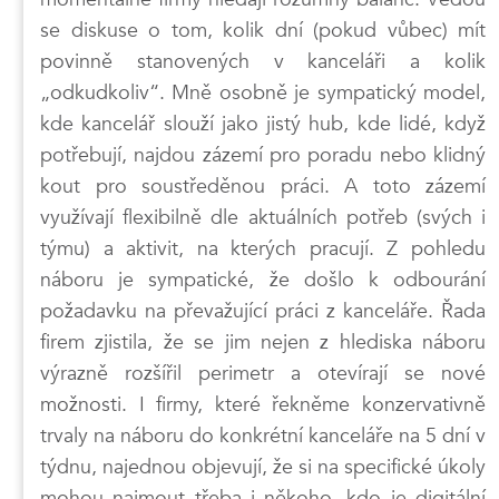
se diskuse o tom, kolik dní (pokud vůbec) mít
povinně stanovených v kanceláři a kolik
„odkudkoliv“. Mně osobně je sympatický model,
kde kancelář slouží jako jistý hub, kde lidé, když
potřebují, najdou zázemí pro poradu nebo klidný
kout pro soustředěnou práci. A toto zázemí
využívají flexibilně dle aktuálních potřeb (svých i
týmu) a aktivit, na kterých pracují. Z pohledu
náboru je sympatické, že došlo k odbourání
požadavku na převažující práci z kanceláře. Řada
firem zjistila, že se jim nejen z hlediska náboru
výrazně rozšířil perimetr a otevírají se nové
možnosti. I firmy, které řekněme konzervativně
trvaly na náboru do konkrétní kanceláře na 5 dní v
týdnu, najednou objevují, že si na specifické úkoly
mohou najmout třeba i někoho, kdo je digitální