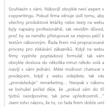
Souhlasím s vámi. Náborář obvykle není expert v
copywritingu. Pokud firma věnuje úsilí tomu, aby
všechny produktové letáčky nebo texty na webu
byly napsány profesionálně, tak nevidím důvod,
proč by se nemělo přistupovat se stejnou péčí k
textům náborovým. Řada firem má propracované
procesy pro získávání zákazníků. Když na webu
firmy vyplníte poptávkový formulář, tak vám
obvykle doslova do několika minut někdo volá a
rozvíjí s vámi jednání. Máte možnost chatovat s
prodejcem, když z webu odejdete, tak vás
„pronásleduje“ remarketing… Naopak v náboru
se bohužel pořád děje, že „pokud vám do tří
týdnů neodpovíme, tak jsme upřednostnili…“
Jsem toho názoru, že to, co řada firem dobře umí