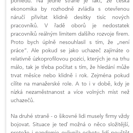
pohledu. Na jedné straně je fakt, že česká
ekonomika by rozhodně zvládla s otevřenou
náručí přivítat klidně desítky tisíc nových
pracovníků. V řadě oborů je nedostatek
pracovníků reálným limitem dalšího rozvoje firem.
Proto bych úplně nesouhlasil s tím, že „není
práce“. Ale pokud se jako uchazeč zajímáte o
relativně úzkoprofilovou pozici, kterých je na trhu
málo, tak je třeba počítat s tím, že hledání může
trvat měsíce nebo klidně i rok. Zejména pokud
cílíte na manažerské role. A to i v době, kdy je
nízká nezaměstnanost a více volných míst než
uchazečů.
Na druhé straně - o šikovné lidi musely firmy vždy
bojovat. Situace je teď možná o něco složitější,
protože i pandemie ovlivnila ochotu lidí pouštět