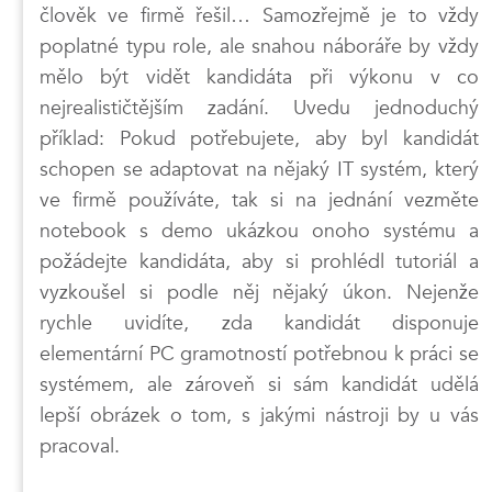
člověk ve firmě řešil… Samozřejmě je to vždy
poplatné typu role, ale snahou náboráře by vždy
mělo být vidět kandidáta při výkonu v co
nejrealističtějším zadání. Uvedu jednoduchý
příklad: Pokud potřebujete, aby byl kandidát
schopen se adaptovat na nějaký IT systém, který
ve firmě používáte, tak si na jednání vezměte
notebook s demo ukázkou onoho systému a
požádejte kandidáta, aby si prohlédl tutoriál a
vyzkoušel si podle něj nějaký úkon. Nejenže
rychle uvidíte, zda kandidát disponuje
elementární PC gramotností potřebnou k práci se
systémem, ale zároveň si sám kandidát udělá
lepší obrázek o tom, s jakými nástroji by u vás
pracoval.