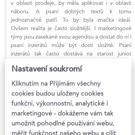
v oblasti prodeje, by měla aplikovat i v oblasti
náboru. A psaní dobrých textů k tomu
jednoznačně patří. To by byla značka ideál.
Ovšem realita je často složitější. I marketingové
týmy jsou zasekané svou agendou a dostat do ní i
psaní inzerátů může být dosti složité. Psaní
inzerátů tak často dostává na starost junior
náborář, který vlastně jen kopíruje nějaké staré
Nastavení soukromí
šablony a k tomu má myriádu dalších úkolů.
Napsat dobrý inzerát je práce na X hodin, není to
Kliknutím na Přijímám všechny
něco, co zvládnete v pauze mezi pohovory.
cookies budou uloženy cookies
Náboráři také často „trpí“ tím, že jim v e-mailu
funkční, výkonnostní, analytické i
přistanou požadavky od manažera, který velmi
zhruba v bodech popsal, koho by chtěl najít, a z
marketingové - dokážeme vám tak
toho se pak snaží „sesmolit“ inzerát. Samozřejmě
umožnit pohodlné používání webu,
lze namítnout, že náborář i manažer by měli mít
měřit funkčnost našeho webu a cílit