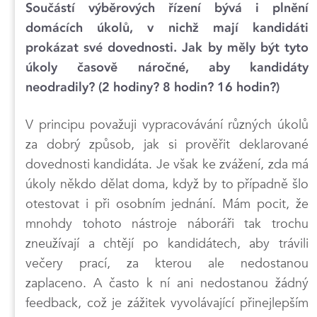
Součástí výběrových řízení bývá i plnění
domácích úkolů, v nichž mají kandidáti
prokázat své dovednosti. Jak by měly být tyto
úkoly časově náročné, aby kandidáty
neodradily? (2 hodiny? 8 hodin? 16 hodin?)
V principu považuji vypracovávání různých úkolů
za dobrý způsob, jak si prověřit deklarované
dovednosti kandidáta. Je však ke zvážení, zda má
úkoly někdo dělat doma, když by to případně šlo
otestovat i při osobním jednání. Mám pocit, že
mnohdy tohoto nástroje náboráři tak trochu
zneužívají a chtějí po kandidátech, aby trávili
večery prací, za kterou ale nedostanou
zaplaceno. A často k ní ani nedostanou žádný
feedback, což je zážitek vyvolávající přinejlepším