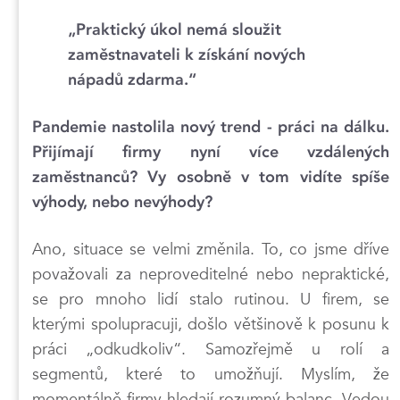
„Praktický úkol nemá sloužit
zaměstnavateli k získání nových
nápadů zdarma.“
Pandemie nastolila nový trend - práci na dálku.
Přijímají firmy nyní více vzdálených
zaměstnanců? Vy osobně v tom vidíte spíše
výhody, nebo nevýhody?
Ano, situace se velmi změnila. To, co jsme dříve
považovali za neproveditelné nebo nepraktické,
se pro mnoho lidí stalo rutinou. U firem, se
kterými spolupracuji, došlo většinově k posunu k
práci „odkudkoliv“. Samozřejmě u rolí a
segmentů, které to umožňují. Myslím, že
momentálně firmy hledají rozumný balanc. Vedou