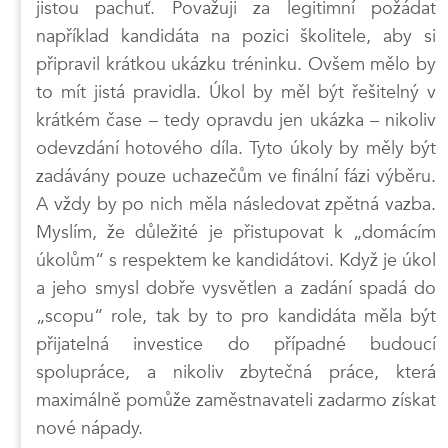
jistou pachuť. Považuji za legitimní požádat
například kandidáta na pozici školitele, aby si
připravil krátkou ukázku tréninku. Ovšem mělo by
to mít jistá pravidla. Úkol by měl být řešitelný v
krátkém čase – tedy opravdu jen ukázka – nikoliv
odevzdání hotového díla. Tyto úkoly by měly být
zadávány pouze uchazečům ve finální fázi výběru.
A vždy by po nich měla následovat zpětná vazba.
Myslím, že důležité je přistupovat k „domácím
úkolům“ s respektem ke kandidátovi. Když je úkol
a jeho smysl dobře vysvětlen a zadání spadá do
„scopu“ role, tak by to pro kandidáta měla být
přijatelná investice do případné budoucí
spolupráce, a nikoliv zbytečná práce, která
maximálně pomůže zaměstnavateli zadarmo získat
nové nápady.