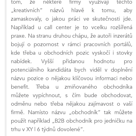
tom, že některé firmy využívají těchto
„kreativních“ názvů hlavě k tomu, aby
zamaskovaly, o jakou práci ve skutečnosti jde.
Například u call center je to vcelku rozšířená
praxe. Na stranu druhou chápu, že autoři inzerátů
bojují o pozornost v rámci pracovních portálů,
kde třeba u obchodních pozic vyskočí i stovky
nabídek. Vyšší přidanou hodnotu pro
potenciálního kandidáta bych viděl v doplnění
názvu pozice o nějakou klíčovou informaci nebo
benefit. Třeba u zmiňovaného obchodníka
můžete vypíchnout, s čím bude obchodovat,
odměnu nebo třeba nějakou zajímavost o vaší
firmě. Namísto názvu „obchodník“ tak můžete
použít například „B2B obchodník pro jedničku na
trhu v XY | 6 týdnů dovolené“.