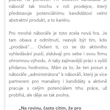
náborář tak trochu v roli prodejce, který
představuje potenciálnímu kandidátovi velmi
abstraktní produkt, a to kariéru.
Pro mnohé náboráře je toto zcela nová hra. Je
tam obava z odmítnutí, nezvyk být tím, kdo
„prodává“… Ovšem ti, co se do aktivního
vyhledávání pustí, získávají pro sebe i svou firmu
ohromnou výhodu. A taky zajímavější práci s vyšší
přidanou hodnotou. Mám za to, že ten posun z
náboráře „administrátora“ k náboráři, který je více
partnerem pro manažery i kandidáty a aktivně
pracuje s celým potenciálem trhu práce, už
probíhá, ale děje se tak zvolna.
„Na rovinu, často cítím, že pro