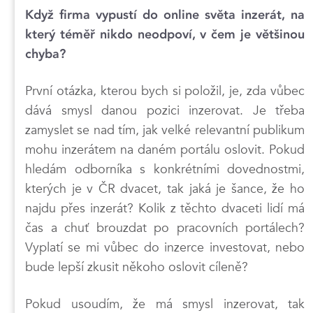
Když firma vypustí do online světa inzerát, na
který téměř nikdo neodpoví, v čem je většinou
chyba?
První otázka, kterou bych si položil, je, zda vůbec
dává smysl danou pozici inzerovat. Je třeba
zamyslet se nad tím, jak velké relevantní publikum
mohu inzerátem na daném portálu oslovit. Pokud
hledám odborníka s konkrétními dovednostmi,
kterých je v ČR dvacet, tak jaká je šance, že ho
najdu přes inzerát? Kolik z těchto dvaceti lidí má
čas a chuť brouzdat po pracovních portálech?
Vyplatí se mi vůbec do inzerce investovat, nebo
bude lepší zkusit někoho oslovit cíleně?
Pokud usoudím, že má smysl inzerovat, tak