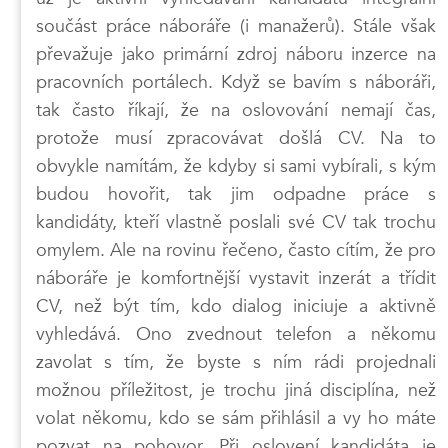
součást práce náboráře (i manažerů). Stále však
převažuje jako primární zdroj náboru inzerce na
pracovních portálech. Když se bavím s náboráři,
tak často říkají, že na oslovování nemají čas,
protože musí zpracovávat došlá CV. Na to
obvykle namítám, že kdyby si sami vybírali, s kým
budou hovořit, tak jim odpadne práce s
kandidáty, kteří vlastně poslali své CV tak trochu
omylem. Ale na rovinu řečeno, často cítím, že pro
náboráře je komfortnější vystavit inzerát a třídit
CV, než být tím, kdo dialog iniciuje a aktivně
vyhledává. Ono zvednout telefon a někomu
zavolat s tím, že byste s ním rádi projednali
možnou příležitost, je trochu jiná disciplína, než
volat někomu, kdo se sám přihlásil a vy ho máte
pozvat na pohovor. Při oslovení kandidáta je