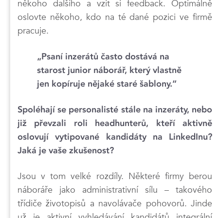
někoho dalšího a vzít si feedback. Optimálně
oslovte někoho, kdo na té dané pozici ve firmě
pracuje.
„Psaní inzerátů často dostává na
starost junior náborář, který vlastně
jen kopíruje nějaké staré šablony.“
Spoléhají se personalisté stále na inzeráty, nebo
již převzali roli headhunterů, kteří aktivně
oslovují vytipované kandidáty na LinkedInu?
Jaká je vaše zkušenost?
Jsou v tom velké rozdíly. Některé firmy berou
náboráře jako administrativní sílu – takového
třídiče životopisů a navolávače pohovorů. Jinde
už je aktivní vyhledávání kandidátů integrální