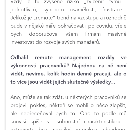
Vždy je tu zvýšené riziko „zvlčení“ týmů i
jednotlivců, syndrom osamělosti, frustrace...
Jelikož je „remote“ trend na vzestupu a rozhodně
bude v nějaké míře pokračovat i po covidu, vřele
bych doporučoval všem firmám masivně
investovat do rozvoje svých manažerů.
Odhalil remote management rozdíly ve
výkonnosti pracovníků? Najednou na ně není
vidět, nevíme, kolik hodin denně pracují, ale o
to více jsou vidět jejich skutečné výsledky…
Ano, může se tak zdát, u některých pracovníků se
projevil pokles, někteří se mohli o něco zlepšit,
ale nepřeceňoval bych to. Ono to podle mě
souvisí spíše s osobnostní charakteristikou -
extroverti bez sociální interakce chřadnou,