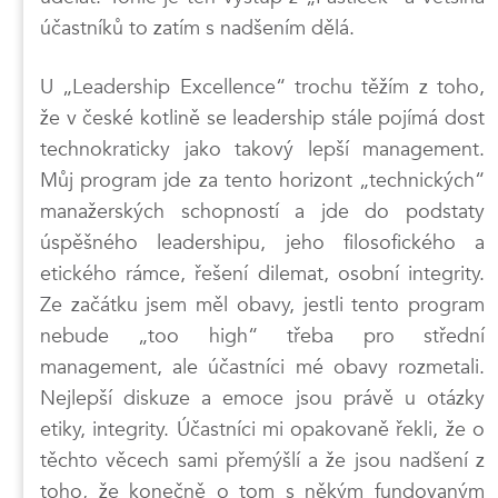
účastníků to zatím s nadšením dělá.
U „Leadership Excellence“ trochu těžím z toho,
že v české kotlině se leadership stále pojímá dost
technokraticky jako takový lepší management.
Můj program jde za tento horizont „technických“
manažerských schopností a jde do podstaty
úspěšného leadershipu, jeho filosofického a
etického rámce, řešení dilemat, osobní integrity.
Ze začátku jsem měl obavy, jestli tento program
nebude „too high“ třeba pro střední
management, ale účastníci mé obavy rozmetali.
Nejlepší diskuze a emoce jsou právě u otázky
etiky, integrity. Účastníci mi opakovaně řekli, že o
těchto věcech sami přemýšlí a že jsou nadšení z
toho, že konečně o tom s někým fundovaným