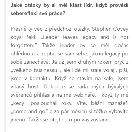
Jaké otázky by si měl klást lídr, když provádí
sebereflexi své práce?
Přesně ty věci z předchozí otázky. Stephen Covey
kdysi řekl: „Leader leaves legacy and is not
forgotten.“ Takže leader by se měl občas
ohlédnout a zeptat se sám sebe, jakou legacy po
sobě zanechává. Já už jsem druhým rokem pryč z
„velkého businessu“, ale lidé mi stále volají, píší,
jsme v kontaktu. Když se stavím na kafe, jsem
vítaný host. Dokonce se řada mých bývalých
svěřenců přihlásila na mé webináře, i když ty mé
„kecy“ poslouchali roky. Víte, běžní manažeři
„come and go“ a za pár měsíců si těžko vybavíte
jméno. Takže se ptejte, co po vás zůstane.