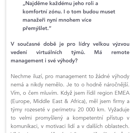
„Najděme každému jeho roli a
komfortní zónu. I o tom budou muset
manažeři nyní mnohem více
přemýšlet.“
V současné době je pro lídry velkou výzvou
vedení virtuálních týmů. Má remote
management i své výhody?
Nechme iluzí, pro management to žádné výhody
nemá a nikdy nemělo. Je to o hodně náročnější.
Vím, o čem mluvím. Když jsem řídil region EMEA
(Europe, Middle East & Africa), měl jsem firmy a
týmy rozeseté v perimetru 20 000 km. Vyžaduje
to velmi promyšlený a kompetentní přístup v
komunikaci, v motivaci lidí a v dalších oblastech.