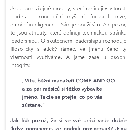
Jsou samozřejmě modely, které definují vlastnosti
leadera - koncepční myšlení, focused drive,
emoční inteligence... Sám je používám. Ale pozor,
to jsou atributy, které definují technickou stránku
leadershipu. O skutečném leadershipu rozhoduje
filosofický a etický rámec, ve jménu čeho ty
vlastnosti využíváme. A jsme zase u osobní
integrity.
„Víte, běžní manažeři COME AND GO
a za pár měsíců si těžko vybavíte
jméno. Takže se ptejte, co po vás
zůstane.“
Jak lídr pozná, že si ve své práci vede dobře
(když pomineme, že podnik prosperuje)? Jsou