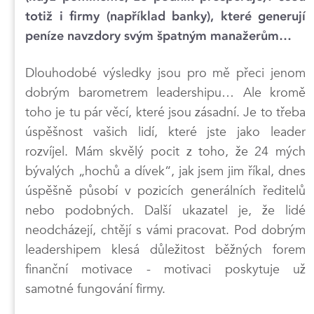
totiž i firmy (například banky), které generují
peníze navzdory svým špatným manažerům…
Dlouhodobé výsledky jsou pro mě přeci jenom
dobrým barometrem leadershipu… Ale kromě
toho je tu pár věcí, které jsou zásadní. Je to třeba
úspěšnost vašich lidí, které jste jako leader
rozvíjel. Mám skvělý pocit z toho, že 24 mých
bývalých „hochů a dívek“, jak jsem jim říkal, dnes
úspěšně působí v pozicích generálních ředitelů
nebo podobných. Další ukazatel je, že lidé
neodcházejí, chtějí s vámi pracovat. Pod dobrým
leadershipem klesá důležitost běžných forem
finanční motivace - motivaci poskytuje už
samotné fungování firmy.