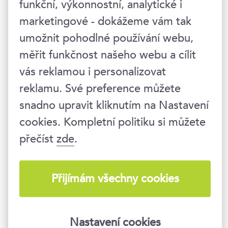
Tenhle proces už probíhal před covidem a bude
funkční, výkonnostní, analytické i
pokračovat, umožňuje to rozvoj online
marketingové - dokážeme vám tak
technologií. Ale je třeba si uvědomit, že to bude
umožnit pohodlné používání webu,
klást naprosto nové požadavky na úroveň
měřit funkčnost našeho webu a cílit
leadershipu, proto to musí firmy reflektovat ve
vás reklamou i personalizovat
svých programech rozvoje managementu a
leadershipu. Kdo to podcení, spláče nad
reklamu. Své preference můžete
výsledkem.
snadno upravit kliknutím na Nastavení
cookies. Kompletní politiku si můžete
V Top Vision vedete kurzy „Pastičky na cestě
přečíst
zde
.
mladých leaderů“ a „Leadership Excellence“.
Můžete uvést příklady některých AHA
momentů, které u účastníků kurzů pozorujete?
Přijímám všechny cookies
„Pastičky mladých leaderů“ přinášejí spoustu
zajímavých diskuzí. Typická situace je, že účastník
Nastavení cookies
řekne „ano, do této pastičky padám“ a začne