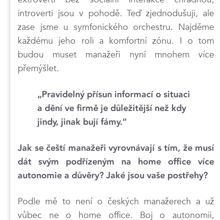
introverti jsou v pohodě. Teď zjednodušuji, ale
zase jsme u symfonického orchestru. Najděme
každému jeho roli a komfortní zónu. I o tom
budou muset manažeři nyní mnohem více
přemýšlet.
„Pravidelný přísun informací o situaci
a dění ve firmě je důležitější než kdy
jindy, jinak bují fámy.“
Jak se čeští manažeři vyrovnávají s tím, že musí
dát svým podřízeným na home office více
autonomie a důvěry? Jaké jsou vaše postřehy?
Podle mě to není o českých manažerech a už
vůbec ne o home office. Boj o autonomii,