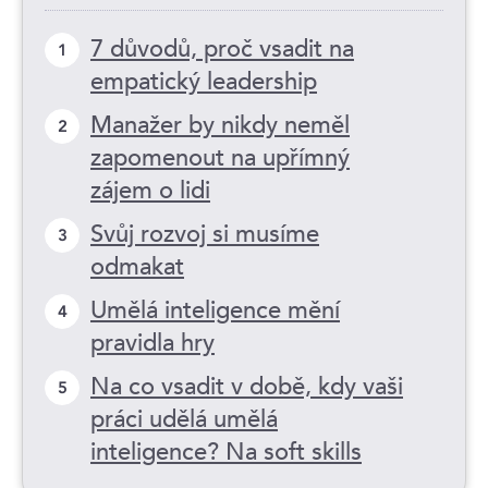
7 důvodů, proč vsadit na
1
empatický leadership
Manažer by nikdy neměl
2
zapomenout na upřímný
zájem o lidi
Svůj rozvoj si musíme
3
odmakat
Umělá inteligence mění
4
pravidla hry
Na co vsadit v době, kdy vaši
5
práci udělá umělá
inteligence? Na soft skills