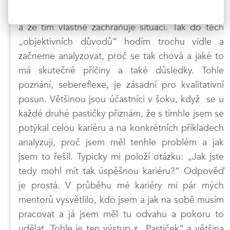
dávat „objektivní důvody“, proč to tak musí dělat
a že tím vlastně zachraňuje situaci. Tak do těch
„objektivních důvodů“ hodím trochu vidle a
začneme analyzovat, proč se tak chová a jaké to
má skutečné příčiny a také důsledky. Tohle
poznání, sebereflexe, je zásadní pro kvalitativní
posun. Většinou jsou účastníci v šoku, když se u
každé druhé pastičky přiznám, že s tímhle jsem se
potýkal celou kariéru a na konkrétních příkladech
analyzuji, proč jsem měl tenhle problém a jak
jsem to řešil. Typicky mi položí otázku: „Jak jste
tedy mohl mít tak úspěšnou kariéru?“ Odpověď
je prostá. V průběhu mé kariéry mi pár mých
mentorů vysvětlilo, kdo jsem a jak na sobě musím
pracovat a já jsem měl tu odvahu a pokoru to
udělat. Tohle je ten výstup z „Pastiček“ a většina