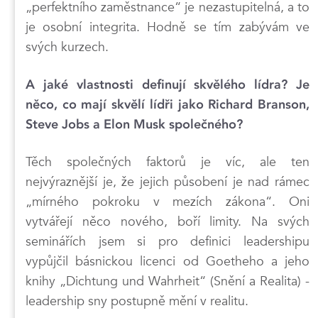
„perfektního zaměstnance“ je nezastupitelná, a to
je osobní integrita. Hodně se tím zabývám ve
svých kurzech.
A jaké vlastnosti definují skvělého lídra? Je
něco, co mají skvělí lídři jako Richard Branson,
Steve Jobs a Elon Musk společného?
Těch společných faktorů je víc, ale ten
nejvýraznější je, že jejich působení je nad rámec
„mírného pokroku v mezích zákona“. Oni
vytvářejí něco nového, boří limity. Na svých
seminářích jsem si pro definici leadershipu
vypůjčil básnickou licenci od Goetheho a jeho
knihy „Dichtung und Wahrheit“ (Snění a Realita) -
leadership sny postupně mění v realitu.