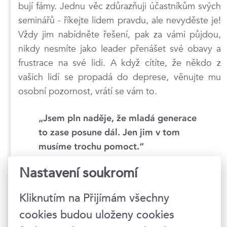
bují fámy. Jednu věc zdůrazňuji účastníkům svých
seminářů - říkejte lidem pravdu, ale nevyděste je!
Vždy jim nabídněte řešení, pak za vámi půjdou,
nikdy nesmíte jako leader přenášet své obavy a
frustrace na své lidi. A když cítíte, že někdo z
vašich lidí se propadá do deprese, věnujte mu
osobní pozornost, vrátí se vám to.
„Jsem pln naděje, že mladá generace
to zase posune dál. Jen jim v tom
musíme trochu pomoct.“
Nastavení soukromí
Budou firmy po svých zkušenostech s home
office najímat více vzdálených pracovníků? Z
Kliknutím na Přijímám všechny
jiných měst, ale i z jiných zemí?
cookies budou uloženy cookies