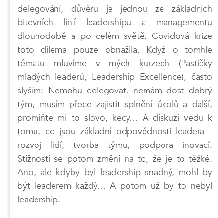
delegování, důvěru je jednou ze základních
bitevních linií leadershipu a managementu
dlouhodobě a po celém světě. Covidová krize
toto dilema pouze obnažila. Když o tomhle
tématu mluvíme v mých kurzech (Pastičky
mladých leaderů, Leadership Excellence), často
slyším: Nemohu delegovat, nemám dost dobrý
tým, musím přece zajistit splnění úkolů a další,
promiňte mi to slovo, kecy… A diskuzi vedu k
tomu, co jsou základní odpovědnosti leadera -
rozvoj lidí, tvorba týmu, podpora inovací.
Stížnosti se potom změní na to, že je to těžké.
Ano, ale kdyby byl leadership snadný, mohl by
být leaderem každý… A potom už by to nebyl
leadership.