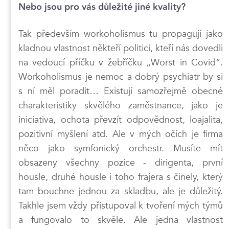
Nebo jsou pro vás důležité jiné kvality?
Tak především workoholismus tu propagují jako
kladnou vlastnost někteří politici, kteří nás dovedli
na vedoucí příčku v žebříčku „Worst in Covid“.
Workoholismus je nemoc a dobrý psychiatr by si
s ní měl poradit… Existují samozřejmě obecné
charakteristiky skvělého zaměstnance, jako je
iniciativa, ochota převzít odpovědnost, loajalita,
pozitivní myšlení atd. Ale v mých očích je firma
něco jako symfonický orchestr. Musíte mít
obsazeny všechny pozice - dirigenta, první
housle, druhé housle i toho frajera s činely, který
tam bouchne jednou za skladbu, ale je důležitý.
Takhle jsem vždy přistupoval k tvoření mých týmů
a fungovalo to skvěle. Ale jedna vlastnost