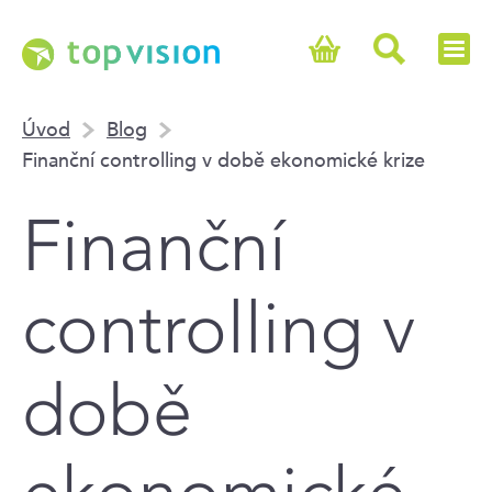
Úvod
Blog
Finanční controlling v době ekonomické krize
Finanční
controlling v
době