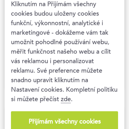
Kliknutím na Přijímám všechny
staré dobré časy. Některé změny už jsou
cookies budou uloženy cookies
nevratné, a tak je potřeba připravit se na
funkční, výkonnostní, analytické i
Možná bude potřeba
novou budoucnost.
upravit stávající byznys model. Zaběhnuté
marketingové - dokážeme vám tak
postupy v krizi zkrátka přestávají fungovat.
umožnit pohodlné používání webu,
Přijďte načerpat inspiraci do kurzu
Finanční a
měřit funkčnost našeho webu a cílit
investiční controlling
. Držíme vám místo.
vás reklamou i personalizovat
reklamu. Své preference můžete
snadno upravit kliknutím na
Finance / Ekonomika /
Nastavení cookies. Kompletní politiku
Controlling
si můžete přečíst
zde
.
Další články
Přijímám všechny cookies