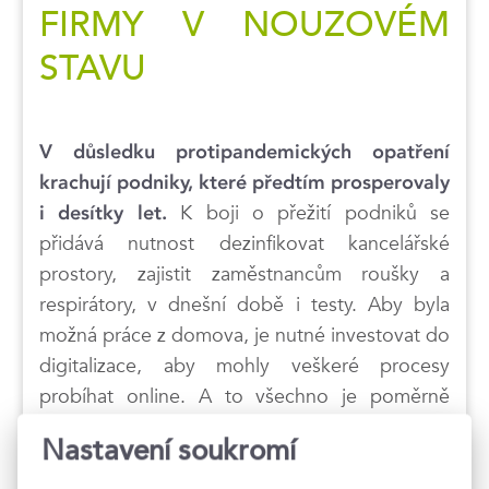
FIRMY V NOUZOVÉM
STAVU
V důsledku protipandemických opatření
krachují podniky, které předtím prosperovaly
K boji o přežití podniků se
i desítky let.
přidává nutnost dezinfikovat kancelářské
prostory, zajistit zaměstnancům roušky a
respirátory, v dnešní době i testy. Aby byla
možná práce z domova, je nutné investovat do
digitalizace, aby mohly veškeré procesy
probíhat online. A to všechno je poměrně
nákladné.
Nastavení soukromí
V současnosti není možné čekat, až se vrátí