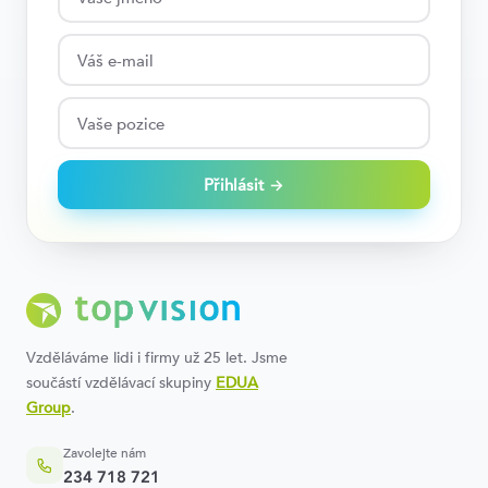
Přihlásit →
Vzděláváme lidi i firmy už 25 let. Jsme
součástí vzdělávací skupiny
EDUA
Group
.
Zavolejte nám
234 718 721