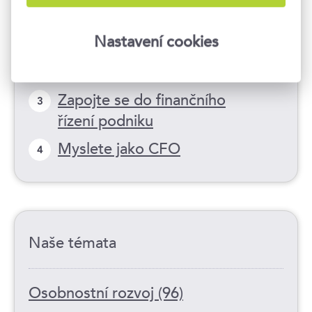
Jak na podnikové investice?
1
Nastavení cookies
Finanční analýza podniku |
2
Jak na to?
Zapojte se do finančního
3
řízení podniku
Myslete jako CFO
4
Naše témata
Osobnostní rozvoj (96)