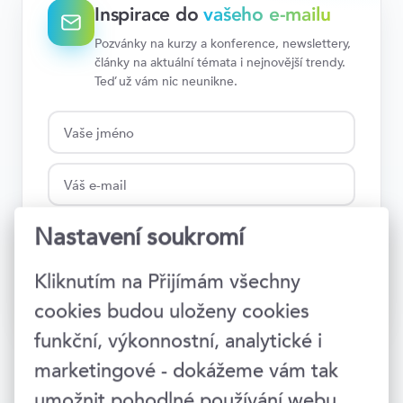
Inspirace do
vašeho e-mailu
Pozvánky na kurzy a konference, newslettery,
články na aktuální témata i nejnovější trendy.
Teď už vám nic neunikne.
Nastavení soukromí
Kliknutím na Přijímám všechny
Přihlásit →
cookies budou uloženy cookies
funkční, výkonnostní, analytické i
marketingové - dokážeme vám tak
umožnit pohodlné používání webu,