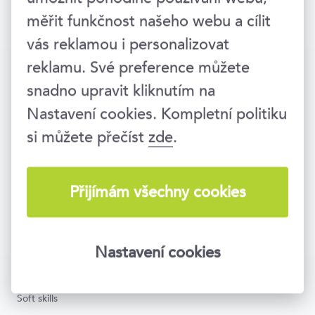
měřit funkčnost našeho webu a cílit
Vzděláváme lidi i firmy už 25 let. Jsme
součástí vzdělávací skupiny
EDUA
vás reklamou i personalizovat
Group
.
reklamu. Své preference můžete
Zavolejte nám
snadno upravit kliknutím na
234 718 721
Nastavení cookies. Kompletní politiku
Napište nám
info@topvision.cz
si můžete přečíst
zde
.
Po–Pá 8:30–17:00
Národní 416/37, Praha 1
Přijímám všechny cookies
KURZY A FÓRA
Nastavení cookies
O kurzech
Soft skills