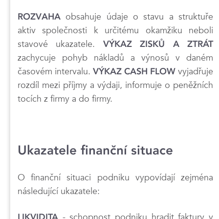
obsahuje údaje o stavu a struktuře
ROZVAHA
aktiv společnosti k určitému okamžiku neboli
stavové ukazatele.
VÝKAZ ZISKŮ A ZTRÁT
zachycuje pohyb nákladů a výnosů v daném
časovém intervalu.
vyjadřuje
VÝKAZ CASH FLOW
rozdíl mezi příjmy a výdaji, informuje o peněžních
tocích z firmy a do firmy.
Ukazatele finanční situace
O finanční situaci podniku vypovídají zejména
následující ukazatele:
- schopnost podniku hradit faktury v
LIKVIDITA