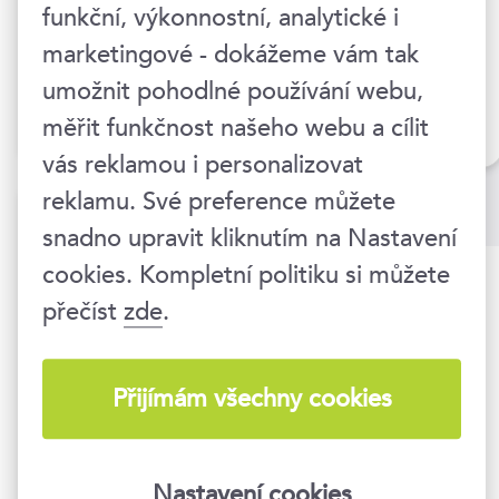
funkční, výkonnostní, analytické i
23.–24. 9. 2026
marketingové - dokážeme vám tak
Praha 1
umožnit pohodlné používání webu,
měřit funkčnost našeho webu a cílit
bez DPH
11 990 Kč
vás reklamou i personalizovat
reklamu. Své preference můžete
Další články
snadno upravit kliknutím na Nastavení
cookies. Kompletní politiku si můžete
Jak na podnikové investice?
přečíst
zde
.
1
Finanční controlling v době
2
ekonomické krize
Přijímám všechny cookies
Zapojte se do finančního
3
řízení podniku
Nastavení cookies