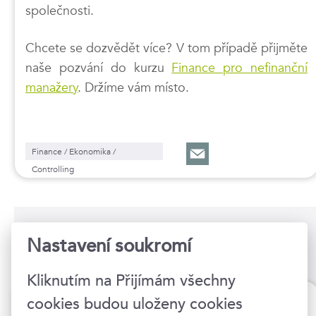
společnosti.
Chcete se dozvědět více? V tom případě přijměte
naše pozvání do kurzu
Finance pro nefinanční
manažery
. Držíme vám místo.
Finance / Ekonomika /
Controlling
Kurzy na toto téma
Nastavení soukromí
Kliknutím na Přijímám všechny
Finance pro nefinanční manažery
cookies budou uloženy cookies