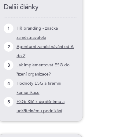
Další články
1
HR branding - značka
zaměstnavatele
2
Agenturní zaměstnávání od A
do Z
3
Jak implementovat ESG do
řízení organizace?
4
Hodnoty ESG a firemní
komunikace
5
ESG: Klíč k úspěšnému a
udržitelnému podnikání