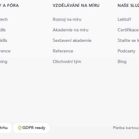
Y A FÓRA
VZDĚLÁVÁNÍ NA MÍRU
NAŠE SLU
zech
Rozvoj na míru
Lektoři
ills
Akademie na míru
Certifikace
kills
Sestavení akademie
Staňte se 
rence
Reference
Podcasty
ning
Obchodní tým
Blog
trhu
GDPR ready
Platba kartou