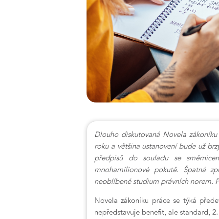
Dlouho diskutovaná Novela zákoníku p
roku a většina ustanovení bude už br
předpisů do souladu se směrnice
mnohamilionové pokutě. Špatná zpr
neoblíbené studium právních norem. Po
Novela zákoníku práce se týká přede
nepředstavuje benefit, ale standard, 