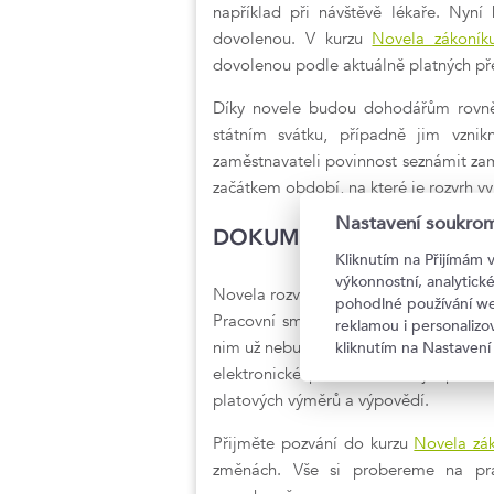
například při návštěvě lékaře. Nyn
dovolenou. V kurzu
Novela zákoník
dovolenou podle aktuálně platných př
Díky novele budou dohodářům rovněž
státním svátku, případně jim vzni
zaměstnavateli povinnost seznámit za
začátkem období, na které je rozvrh v
Nastavení soukrom
DOKUMENTY V ELEKTRO
Kliknutím na Přijímám 
výkonnostní, analytic
Novela rozvolňuje poměrně přísná pra
pohodlné používání we
Pracovní smlouvy, dohody o provede
reklamou i personaliz
nim už nebude nutné doručovat do vla
kliknutím na Nastavení
elektronické podobě. Přísnější pravi
platových výměrů a výpovědí.
Přijměte pozvání do kurzu
Novela zá
změnách. Vše si probereme na pra