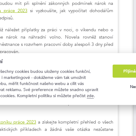
í budou mít při splnění zákonných podmínek nárok na
u práce 2023
si vyzkoušíte, jak vypočítat dohodářům
edpisů.
 náležet příplatky za práci v noci, o víkendu nebo o
kne nárok na náhradní volno. Novela rovněž stanoví
městnance s rozvrhem pracovní doby alespoň 3 dny před
ypracován.
í
NICKÉ PODOBĚ
Přijím
všechny cookies budou uloženy cookies funkční,
ké i marketingové - dokážeme vám tak umožnit
vidla pro elektronické doručování důležitých dokumentů.
bu, měřit funkčnost našeho webu a cílit vás
Nas
ní práce, dohody o provedení činnosti nebo dodatky k
ovat reklamu. Své preference můžete snadno upravit
stních rukou. Nyní mohou být tyto dokumenty uzavřeny v
 cookies. Kompletní politiku si můžete přečíst
zde
.
dla se budou nadále vztahovat například na doručování
koníku práce 2023
a získejte kompletní přehled o všech
ktických příkladech a žádná vaše otázka nezůstane