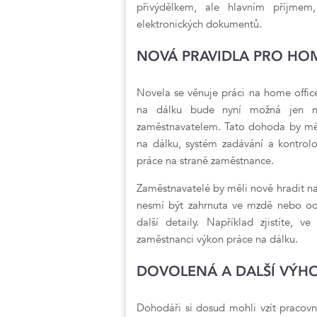
přivýdělkem, ale hlavním příjmem,
elektronických dokumentů.
NOVÁ PRAVIDLA PRO HO
Novela se věnuje práci na home office
na dálku bude nyní možná jen n
zaměstnavatelem. Tato dohoda by mě
na dálku, systém zadávání a kontrol
práce na straně zaměstnance.
Zaměstnavatelé by měli nově hradit nap
nesmí být zahrnuta ve mzdě nebo o
další detaily. Například zjistíte, 
zaměstnanci výkon práce na dálku.
DOVOLENÁ A DALŠÍ VÝ
Dohodáři si dosud mohli vzít pracovn