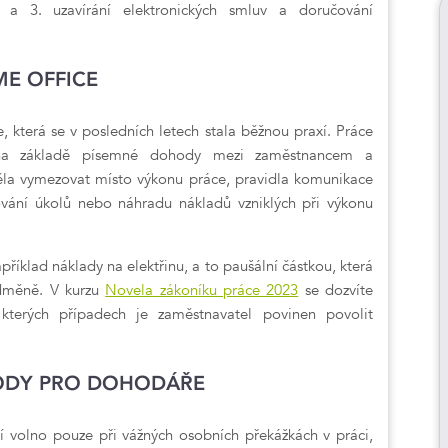
 a 3. uzavírání elektronických smluv a doručování
ME OFFICE
, která se v posledních letech stala běžnou praxí. Práce
a základě písemné dohody mezi zaměstnancem a
la vymezovat místo výkonu práce, pravidla komunikace
ování úkolů nebo náhradu nákladů vzniklých při výkonu
říklad náklady na elektřinu, a to paušální částkou, která
dměně. V kurzu
Novela zákoníku práce 2023
se dozvíte
ve kterých případech je zaměstnavatel povinen povolit
HODY PRO DOHODÁŘE
í volno pouze při vážných osobních překážkách v práci,