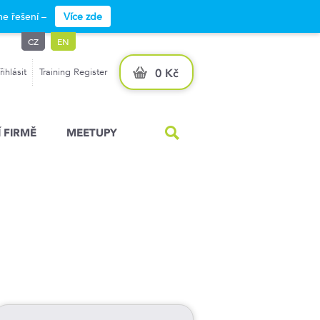
e řešení –
Více zde
CZ
EN
řihlásit
Training Register
0 Kč
 FIRMĚ
MEETUPY