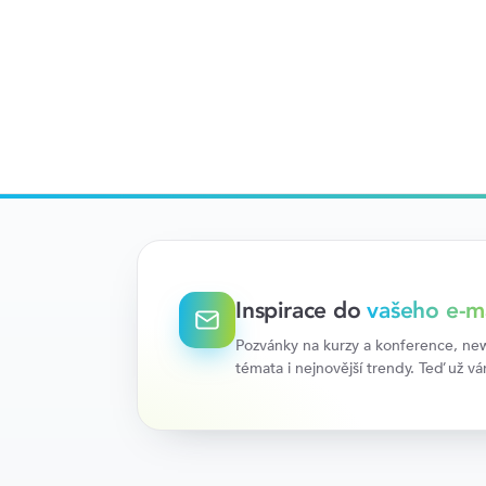
Inspirace do
vašeho e-m
Pozvánky na kurzy a konference, news
témata i nejnovější trendy. Teď už v