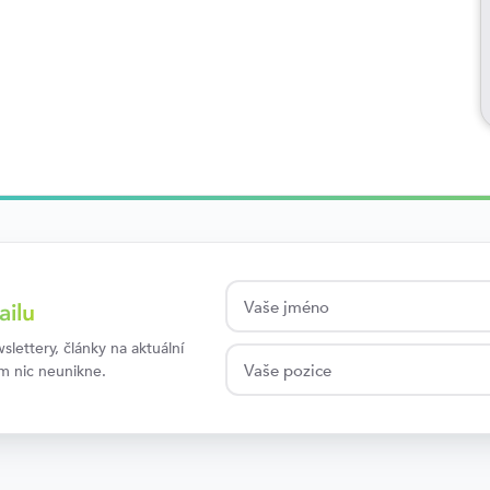
ailu
lettery, články na aktuální
ám nic neunikne.