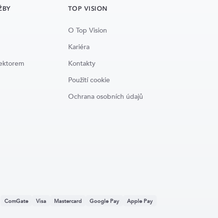
ŽBY
TOP VISION
O Top Vision
Kariéra
lektorem
Kontakty
Použití cookie
Ochrana osobních údajů
:
ComGate
Visa
Mastercard
Google Pay
Apple Pay