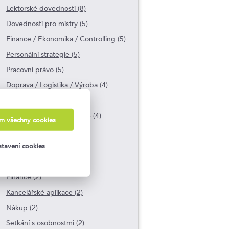
Lektorské dovednosti (8)
Dovednosti pro mistry (5)
Finance / Ekonomika / Controlling (5)
Personální strategie (5)
Pracovní právo (5)
Doprava / Logistika / Výroba (4)
Interní komunikace (4)
Marketingová komunikace (4)
ám všechny cookies
On-line marketing (4)
Výběr zaměstnanců (3)
tavení cookies
Doprava / Logistika (2)
Finance (2)
Kancelářské aplikace (2)
Nákup (2)
Setkání s osobnostmi (2)