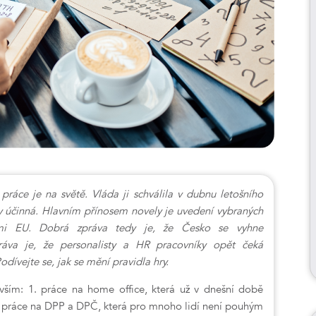
ráce je na světě. Vláda ji schválila v dubnu letošního
zy účinná. Hlavním přínosem novely je uvedení vybraných
mi EU. Dobrá zpráva tedy je, že Česko se vyhne
áva je, že personalisty a HR pracovníky opět čeká
dívejte se, jak se mění pravidla hry.
vším: 1. práce na home office, která už v dnešní době
2. práce na DPP a DPČ, která pro mnoho lidí není pouhým