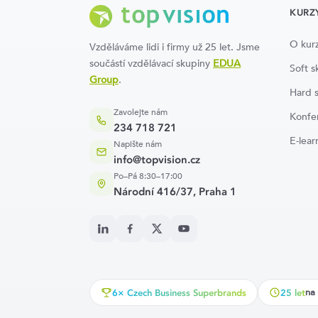
KURZ
O kur
Vzděláváme lidi i firmy už 25 let. Jsme
součástí vzdělávací skupiny
EDUA
Soft sk
Group
.
Hard s
Zavolejte nám
Konfe
234 718 721
E-lear
Napište nám
info@topvision.cz
Po–Pá 8:30–17:00
Národní 416/37, Praha 1
na 
6× Czech Business Superbrands
25 let