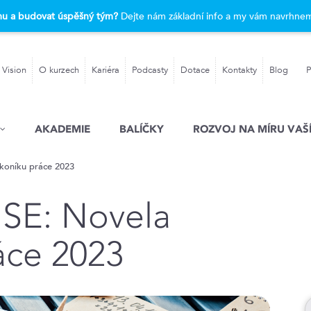
rmu a budovat úspěšný tým?
Dejte nám základní info a my vám navrhnem
 Vision
O kurzech
Kariéra
Podcasty
Dotace
Kontakty
Blog
P
AKADEMIE
BALÍČKY
ROZVOJ NA MÍRU VAŠÍ
oníku práce 2023
SE: Novela
áce 2023