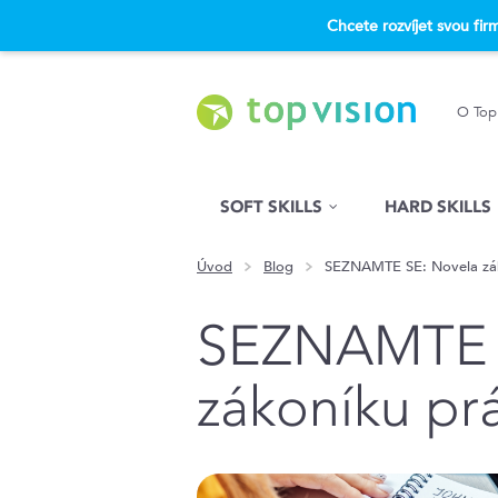
Chcete rozvíjet svou fi
O Top
Hled�n�
SOFT SKILLS
HARD SKILLS
Úvod
Blog
SEZNAMTE SE: Novela zák
SEZNAMTE 
zákoníku pr