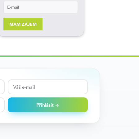
MÁM ZÁJEM
Přihlásit →