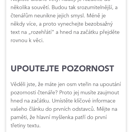
několika souvětí. Budou tak srozumitelnější, a
čtenářům neunikne jejich smysl. Méně je
někdy více, a proto vynechejte bezobsažný
text na „rozehřátí“ a hned na začátku přejděte
rovnou k věci.
UPOUTEJTE POZORNOST
Věděli jste, že máte jen osm vteřin na upoutání
pozornosti čtenáře? Proto jej musíte zaujmout
hned na začátku. Umístěte klíčové informace
vašeho článku do prvních odstavců. Mějte na
paměti, že hlavní myšlenka patří do první
třetiny textu.