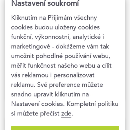
Nastavení soukromí
Jsme to, co nakupujeme
1
Kliknutím na Přijímám všechny
Jak vytvořit LOVE BRAND?
2
cookies budou uloženy cookies
STORYTELLING: příběh vaší
3
funkční, výkonnostní, analytické i
značky
marketingové - dokážeme vám tak
Jaké jsou aktuální trendy
4
umožnit pohodlné používání webu,
online marketingu?
měřit funkčnost našeho webu a cílit
5+1 důvod, proč byste měli
5
vás reklamou i personalizovat
vyzkoušet inzerci na
reklamu. Své preference můžete
Facebooku a Instagramu
snadno upravit kliknutím na
Nastavení cookies. Kompletní politiku
si můžete přečíst
zde
.
Naše témata