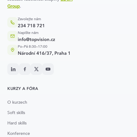
Group
.
Zavolejte nám
234 718 721
Napište nám
info@topvision.cz
Po–Pá 8:30–17:00
Národní 416/37, Praha 1
KURZY A FÓRA
O kurzech
Soft skills
Hard skills
Konference