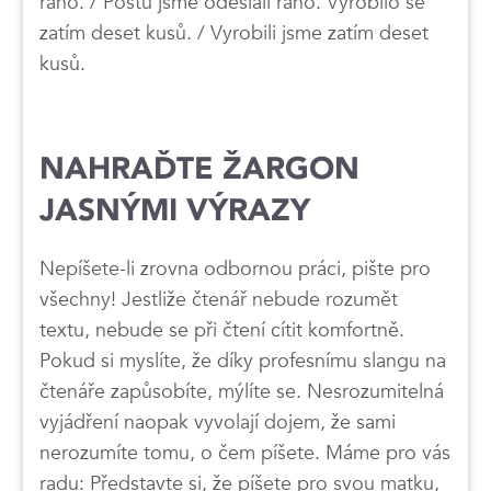
ráno. / Poštu jsme odeslali ráno. Vyrobilo se
zatím deset kusů. / Vyrobili jsme zatím deset
kusů.
NAHRAĎTE ŽARGON
JASNÝMI VÝRAZY
Nepíšete-li zrovna odbornou práci, pište pro
všechny! Jestliže čtenář nebude rozumět
textu, nebude se při čtení cítit komfortně.
Pokud si myslíte, že díky profesnímu slangu na
čtenáře zapůsobíte, mýlíte se. Nesrozumitelná
vyjádření naopak vyvolají dojem, že sami
nerozumíte tomu, o čem píšete. Máme pro vás
radu: Představte si, že píšete pro svou matku,