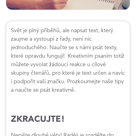
Svět je plný příběhů, ale napsat text, který
zaujme a vystoupí z řady, není nic
jednoduchého. Naučte se s námi psát texty,
které opravdu fungují! Kreativním psaním totiž
můžete vyvolat žádoucí reakce u cílové
skupiny čtenářů, pro které je text určen a navíc
i podpořit vaši značku. Prozkoumejte naše tipy
a naučte se psát kreativně.
ZKRACUJTE!
Nepište dlouhé věty! Raději je rozdělte do