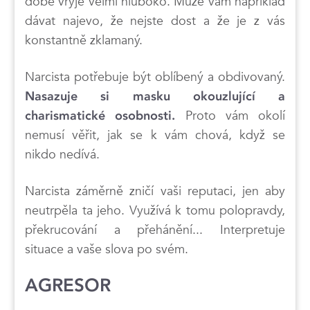
době vryje velmi hluboko. Může vám například
dávat najevo, že nejste dost a že je z vás
konstantně zklamaný.
Narcista potřebuje být oblíbený a obdivovaný.
Nasazuje si masku okouzlující a
Proto vám okolí
charismatické osobnosti.
nemusí věřit, jak se k vám chová, když se
nikdo nedívá.
Narcista záměrně zničí vaši reputaci, jen aby
neutrpěla ta jeho. Využívá k tomu polopravdy,
překrucování a přehánění... Interpretuje
situace a vaše slova po svém.
AGRESOR