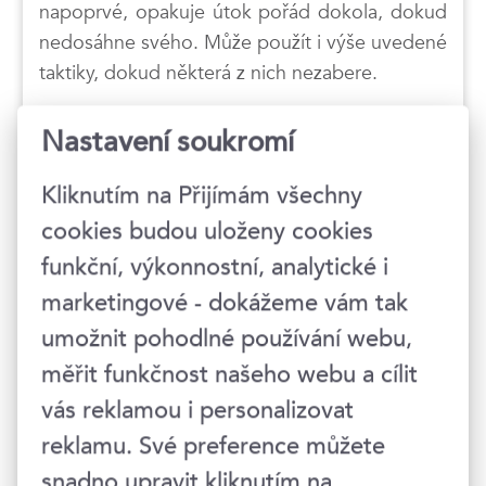
napoprvé, opakuje útok pořád dokola, dokud
nedosáhne svého. Může použít i výše uvedené
taktiky, dokud některá z nich nezabere.
Jak se bránit manipulaci?
Nastavení soukromí
Prvním krokem je poznat, že s vámi někdo
Kliknutím na Přijímám všechny
manipuluje. Indikátorem jsou nepříjemné
cookies budou uloženy cookies
pocity, které ve vás druhá osoba vyvolává.
funkční, výkonnostní, analytické i
Pokud máte pocit, že je na vás vyvíjen tlak, pak
marketingové - dokážeme vám tak
tomu tak většinou je. Neslibujte, co nechcete,
umožnit pohodlné používání webu,
a nedělejte, co nechcete.
měřit funkčnost našeho webu a cílit
Více se dozvíte v kurzu
Rozpoznejte
vás reklamou i personalizovat
manipulaci s Danielem Štroblem
.
reklamu. Své preference můžete
snadno upravit kliknutím na