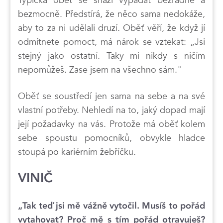
bezmocně. Předstírá, že něco sama nedokáže,
aby to za ni udělali druzí. Oběť věří, že když jí
odmítnete pomoct, má nárok se vztekat: „Jsi
stejný jako ostatní. Taky mi nikdy s ničím
nepomůžeš. Zase jsem na všechno sám."
Oběť se soustředí jen sama na sebe a na své
vlastní potřeby. Nehledí na to, jaký dopad mají
její požadavky na vás. Protože má oběť kolem
sebe spoustu pomocníků, obvykle hladce
stoupá po kariérním žebříčku.
VINIČ
„Tak teď jsi mě vážně vytočil. Musíš to pořád
vytahovat? Proč mě s tím pořád otravuješ?