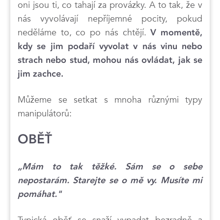
oni jsou ti, co tahají za provázky. A to tak, že v
nás vyvolávají nepříjemné pocity, pokud
neděláme to, co po nás chtějí.
V momentě,
kdy se jim podaří vyvolat v nás vinu nebo
strach nebo stud, mohou nás ovládat, jak se
jim zachce.
Můžeme se setkat s mnoha různými typy
manipulátorů:
OBĚŤ
„Mám to tak těžké. Sám se o sebe
nepostarám. Starejte se o mě vy. Musíte mi
pomáhat."
Typická oběť se snaží vypadat bezradně a