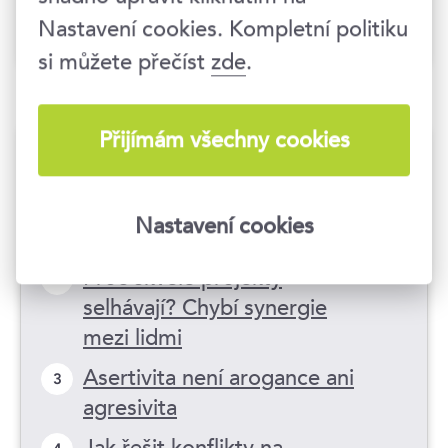
Nastavení cookies. Kompletní politiku
Komunikační dovednosti
si můžete přečíst
zde
.
Přijímám všechny cookies
Další články
Nastavení cookies
Learn soft skills in English
1
Proč skvělé projekty
2
selhávají? Chybí synergie
mezi lidmi
Asertivita není arogance ani
3
agresivita
Jak řešit konflikty na