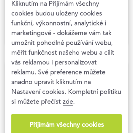
praktické aspekty některých skutečných
Kliknutím na Přijímám všechny
případů z mé každodenní praxe.
cookies budou uloženy cookies
funkční, výkonnostní, analytické i
marketingové - dokážeme vám tak
Právo / Legislativa
umožnit pohodlné používání webu,
měřit funkčnost našeho webu a cílit
vás reklamou i personalizovat
reklamu. Své preference můžete
Další články
snadno upravit kliknutím na
Nastavení cookies. Kompletní politiku
Jak implementovat ESG do
1
si můžete přečíst
zde
.
řízení organizace?
Hodnoty ESG a firemní
2
komunikace
Přijímám všechny cookies