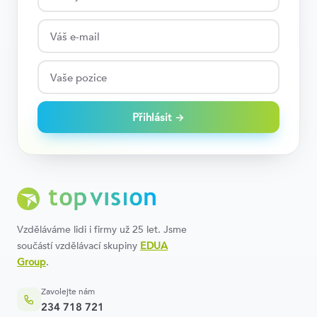
Přihlásit →
Vzděláváme lidi i firmy už 25 let. Jsme
součástí vzdělávací skupiny
EDUA
Group
.
Zavolejte nám
234 718 721