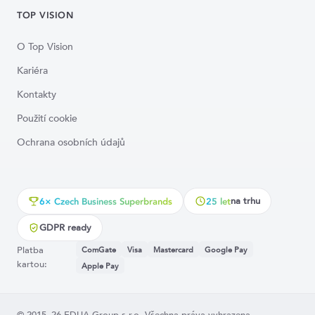
TOP VISION
O Top Vision
Kariéra
Kontakty
Použití cookie
Ochrana osobních údajů
na trhu
6× Czech Business Superbrands
25 let
GDPR ready
Platba
ComGate
Visa
Mastercard
Google Pay
kartou:
Apple Pay
© 2015–26 EDUA Group s.r.o. Všechna práva vyhrazena.