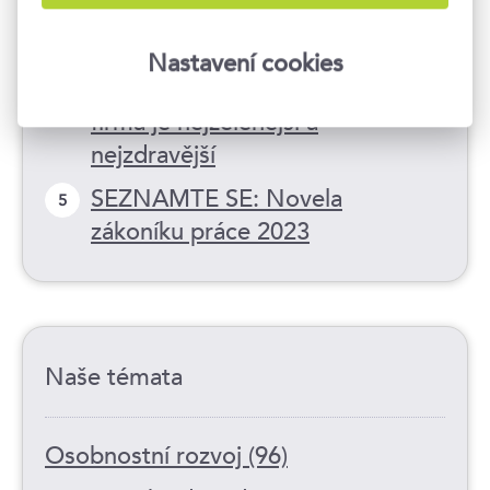
ESG: Klíč k úspěšnému a
3
udržitelnému podnikání
Nastavení cookies
Reporting ESG odhalí, která
4
firma je nejzelenější a
nejzdravější
SEZNAMTE SE: Novela
5
zákoníku práce 2023
Naše témata
Osobnostní rozvoj (96)