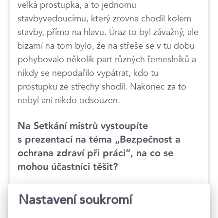
velká prostupka, a to jednomu
stavbyvedoucímu, který zrovna chodil kolem
stavby, přímo na hlavu. Úraz to byl závažný, ale
bizarní na tom bylo, že na střeše se v tu dobu
pohybovalo několik part různých řemeslníků a
nikdy se nepodařilo vypátrat, kdo tu
prostupku ze střechy shodil. Nakonec za to
nebyl ani nikdo odsouzen.
Na Setkání mistrů vystoupíte
s prezentací na téma „Bezpečnost a
ochrana zdraví při práci“, na co se
mohou účastníci těšit?
Rád bych se věnoval jedné, možná dvěma
Nastavení soukromí
případovým studiím z oblasti BOZP a zmínil