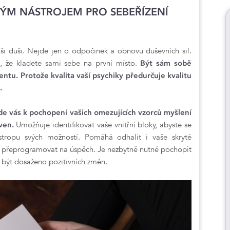
TÝM NÁSTROJEM PRO SEBEŘÍZENÍ
ši duši. Nejde jen o odpočinek a obnovu duševních sil.
, že kladete sami sebe na první místo.
Být sám sobě
entu. Protože kvalita vaší psychiky předurčuje kvalitu
a.
ede vás k pochopení vašich omezujících vzorců myšlení
 ven.
Umožňuje identifikovat vaše vnitřní bloky, abyste se
stropu svých možností. Pomáhá odhalit i vaše skryté
li přeprogramovat na úspěch. Je nezbytně nutné pochopit
o být dosaženo pozitivních změn.