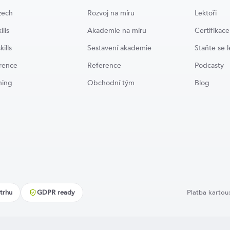
zech
Rozvoj na míru
Lektoři
ills
Akademie na míru
Certifikace
kills
Sestavení akademie
Staňte se 
rence
Reference
Podcasty
ning
Obchodní tým
Blog
trhu
GDPR ready
Platba kartou