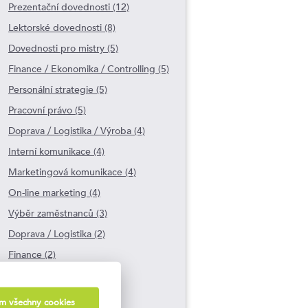
Prezentační dovednosti (12)
Lektorské dovednosti (8)
Dovednosti pro mistry (5)
Finance / Ekonomika / Controlling (5)
Personální strategie (5)
Pracovní právo (5)
Doprava / Logistika / Výroba (4)
Interní komunikace (4)
Marketingová komunikace (4)
On-line marketing (4)
Výběr zaměstnanců (3)
Doprava / Logistika (2)
Finance (2)
Kancelářské aplikace (2)
Nákup (2)
ám všechny cookies