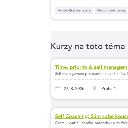
Asistent(ka) manažera
Osobnostní rozvoj
Kurzy na toto téma
Time, priority & self managem
Self management pro osobní a kariérní úsp
27. 8. 2026
Praha 1
Self Coaching: Sám sobě kou
Cesta k využití lidského potenciálu a vnitřní