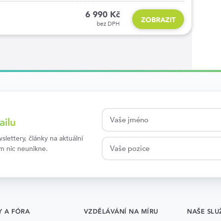
6 990 Kč
ZOBRAZIT
bez DPH
ailu
lettery, články na aktuální
ám nic neunikne.
Y A FÓRA
VZDĚLÁVÁNÍ NA MÍRU
NAŠE SLU