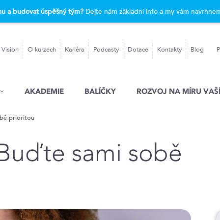
rmu a budovat úspěšný tým?
Dejte nám základní info a my vám navrhnem
 Vision
O kurzech
Kariéra
Podcasty
Dotace
Kontakty
Blog
P
AKADEMIE
BALÍČKY
ROZVOJ NA MÍRU VAŠÍ
ě prioritou
Buďte sami sobě