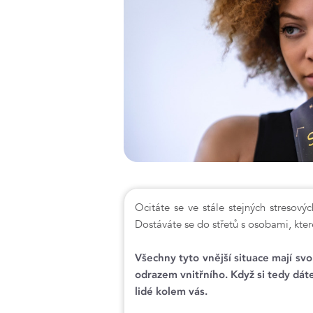
Ocitáte se ve stále stejných stresov
Dostáváte se do střetů s osobami, kt
Všechny tyto vnější situace mají svou
odrazem vnitřního. Když si tedy dáte
lidé kolem vás.