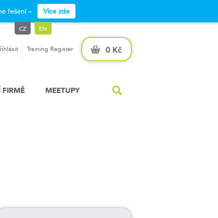
e řešení –
Více zde
CZ
EN
řihlásit
Training Register
0 Kč
 FIRMĚ
MEETUPY