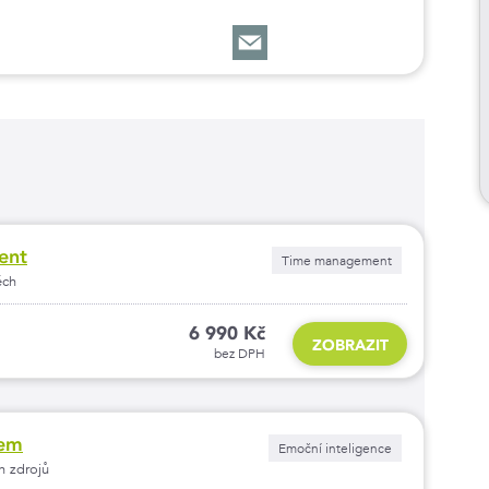
ent
Time management
ěch
6 990 Kč
ZOBRAZIT
bez DPH
čem
Emoční inteligence
ch zdrojů