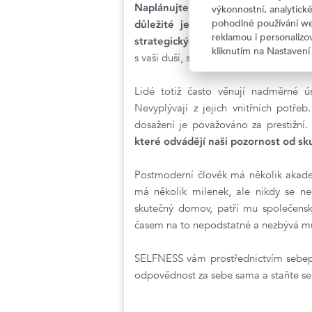
Naplánujte si do diáře pravidelná
výkonnostní, analytic
pohodlné používání we
důležité je trávit čas o samotě. 
reklamou i personaliz
strategických plánů.
Je to však také č
kliknutím na Nastavení
s vaší duší, s její podstatou a s jejím p
Lidé totiž často věnují nadměrné úsi
Nevyplývají z jejich vnitřních potřeb
dosažení je považováno za prestižní
které odvádějí naši pozornost od sk
Postmoderní člověk má několik akademi
má několik milenek, ale nikdy se nec
skutečný domov, patří mu společenská
časem na to nepodstatné a nezbývá mu
SELFNESS vám prostřednictvím sebep
odpovědnost za sebe sama a staňte se k