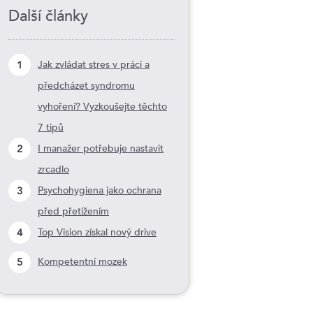
Další články
1
Jak zvládat stres v práci a
předcházet syndromu
vyhoření? Vyzkoušejte těchto
7 tipů
2
I manažer potřebuje nastavit
zrcadlo
3
Psychohygiena jako ochrana
před přetížením
4
Top Vision získal nový drive
5
Kompetentní mozek