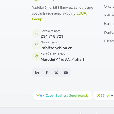
O kur
Vzděláváme lidi i firmy už 25 let. Jsme
součástí vzdělávací skupiny
EDUA
Soft sk
Group
.
Hard s
Zavolejte nám
Konfe
234 718 721
E-lear
Napište nám
info@topvision.cz
Po–Pá 8:30–17:00
Národní 416/37, Praha 1
na 
6× Czech Business Superbrands
25 let