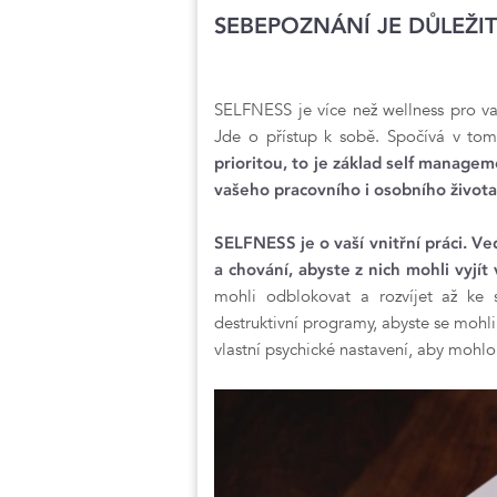
SEBEPOZNÁNÍ JE DŮLEŽI
SELFNESS je více než wellness pro va
Jde o přístup k sobě. Spočívá v tom
prioritou, to je základ self managem
vašeho pracovního i osobního život
SELFNESS je o vaší vnitřní práci. V
a chování, abyste z nich mohli vyjít
mohli odblokovat a rozvíjet až ke 
destruktivní programy, abyste se moh
vlastní psychické nastavení, aby mohl