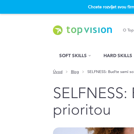
Chcete rozvíjet svou fi
O Top
Hled�n�
SOFT SKILLS
HARD SKILLS
Úvod
Blog
SELFNESS: Buďte sami sob
SELFNESS: 
prioritou