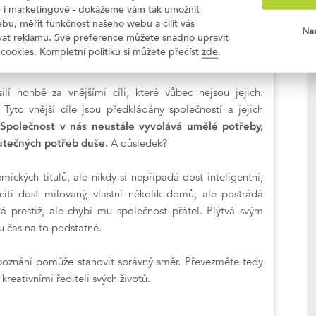
 setkání se svou duší.
Ti nejúspěšnější lidé ví, jak
ké i marketingové - dokážeme vám tak umožnit
bu, měřit funkčnost našeho webu a cílit vás
Je to čas k promýšlení vizí a jejich promítání do
Nas
ovat reklamu. Své preference můžete snadno upravit
as k prozkoumání, zda jdete po cestě, která je v souladu
 cookies. Kompletní politiku si můžete přečíst
zde
.
osláním.
lí honbě za vnějšími cíli, které vůbec nejsou jejich.
. Tyto vnější cíle jsou předkládány společností a jejich
.
Společnost v nás neustále vyvolává umělé potřeby,
utečných potřeb duše.
A důsledek?
ckých titulů, ale nikdy si nepřipadá dost inteligentní,
ítí dost milovaný, vlastní několik domů, ale postrádá
 prestiž, ale chybí mu společnost přátel. Plýtvá svým
 čas na to podstatné.
oznání pomůže stanovit správný směr. Převezměte tedy
reativními řediteli svých životů.