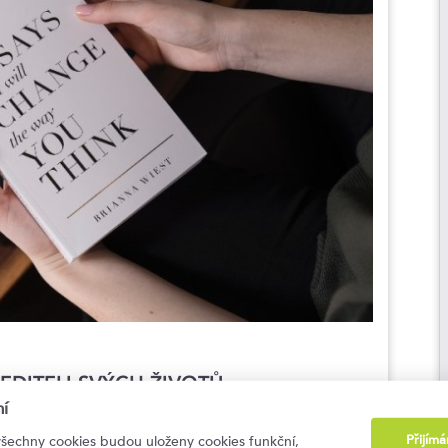
ŘEDITELI SVÝCH ŽIVOTŮ
í
Přijím
všechny cookies budou uloženy cookies funkční,