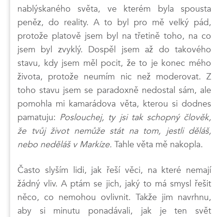
nablýskaného světa, ve kterém byla spousta
peněz, do reality. A to byl pro mě velký pád,
protože platově jsem byl na třetině toho, na co
jsem byl zvyklý. Dospěl jsem až do takového
stavu, kdy jsem měl pocit, že to je konec mého
života, protože neumím nic než moderovat. Z
toho stavu jsem se paradoxně nedostal sám, ale
pomohla mi kamarádova věta, kterou si dodnes
pamatuju:
Poslouchej, ty jsi tak schopný člověk,
že tvůj život nemůže stát na tom, jestli děláš,
nebo neděláš v Markíze.
Tahle věta mě nakopla.
Často slyším lidi, jak řeší věci, na které nemají
žádný vliv. A ptám se jich, jaký to má smysl řešit
něco, co nemohou ovlivnit. Takže jim navrhnu,
aby si minutu ponadávali, jak je ten svět