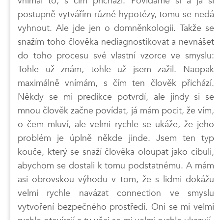
vnímal to, s čím přichází. Povídáme si a já si
postupně vytvářím různé hypotézy, tomu se nedá
vyhnout. Ale jde jen o domněnkologii. Takže se
snažím toho člověka nediagnostikovat a nevnášet
do toho procesu své vlastní vzorce ve smyslu:
Tohle už znám, tohle už jsem zažil. Naopak
maximálně vnímám, s čím ten člověk přichází.
Někdy se mi predikce potvrdí, ale jindy si se
mnou člověk začne povídat, já mám pocit, že vím,
o čem mluví, ale velmi rychle se ukáže, že jeho
problém je úplně někde jinde. Jsem ten typ
kouče, který se snaží člověka oloupat jako cibuli,
abychom se dostali k tomu podstatnému. A mám
asi obrovskou výhodu v tom, že s lidmi dokážu
velmi rychle navázat connection ve smyslu
vytvoření bezpečného prostředí. Oni se mi velmi