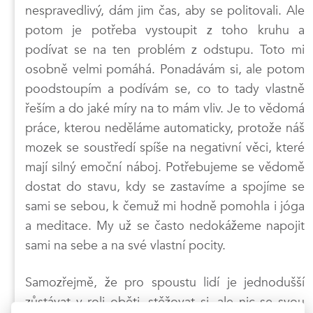
nespravedlivý, dám jim čas, aby se politovali. Ale
potom je potřeba vystoupit z toho kruhu a
podívat se na ten problém z odstupu. Toto mi
osobně velmi pomáhá. Ponadávám si, ale potom
poodstoupím a podívám se, co to tady vlastně
řeším a do jaké míry na to mám vliv. Je to vědomá
práce, kterou neděláme automaticky, protože náš
mozek se soustředí spíše na negativní věci, které
mají silný emoční náboj. Potřebujeme se vědomě
dostat do stavu, kdy se zastavíme a spojíme se
sami se sebou, k čemuž mi hodně pomohla i jóga
a meditace. My už se často nedokážeme napojit
sami na sebe a na své vlastní pocity.
Samozřejmě, že pro spoustu lidí je jednodušší
zůstávat v roli oběti, stěžovat si, ale nic se svou