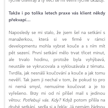
rychle otevírají a ty věci se mi velmi rychle ukazují.
Takže i po tolika letech praxe vás klient někdy
překvapí…
Naposledy se mi stalo, že jsem šel na setkání s
manažerkou, která si ve firmě v rámci
developmentu mohla vybrat kouče a s ním mít
pět sezení. První setkání mělo trvat třicet minut,
ale trvalo hodinu, protože byla vyhýbavá,
neustále se vykrucovala a vyklouzávala z tématu.
Tvrdila, jak nesnáší koučování a kouče a jak tomu
nevěří. Tak jsem ji nechal v tom, že pokud to pro
ni nemá smysl, nemusíme koučovat a je to
vyřešeno. Brzy mi od ní přišel mail s jedinou
větou:
Potřebuji vás. Kdy?
Když potom přišla na
druhé setkání, sedla si a řekla: Já nemám žádnou