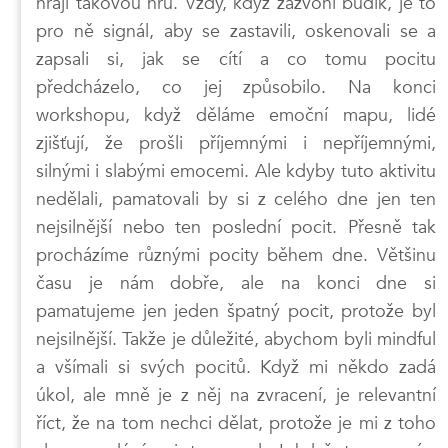
hraji takovou hru. Vždy, když zazvoní budík, je to
pro ně signál, aby se zastavili, oskenovali se a
zapsali si, jak se cítí a co tomu pocitu
předcházelo, co jej způsobilo. Na konci
workshopu, když děláme emoční mapu, lidé
zjišťují, že prošli příjemnými i nepříjemnými,
silnými i slabými emocemi. Ale kdyby tuto aktivitu
nedělali, pamatovali by si z celého dne jen ten
nejsilnější nebo ten poslední pocit. Přesně tak
procházíme různými pocity během dne. Většinu
času je nám dobře, ale na konci dne si
pamatujeme jen jeden špatný pocit, protože byl
nejsilnější. Takže je důležité, abychom byli mindful
a všímali si svých pocitů. Když mi někdo zadá
úkol, ale mně je z něj na zvracení, je relevantní
říct, že na tom nechci dělat, protože je mi z toho