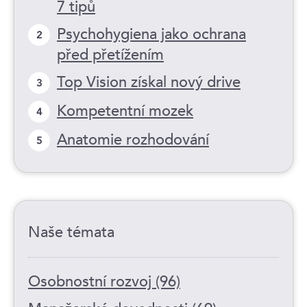
7 tipů
Psychohygiena jako ochrana
2
před přetížením
Top Vision získal nový drive
3
Kompetentní mozek
4
Anatomie rozhodování
5
Naše témata
Osobnostní rozvoj (96)