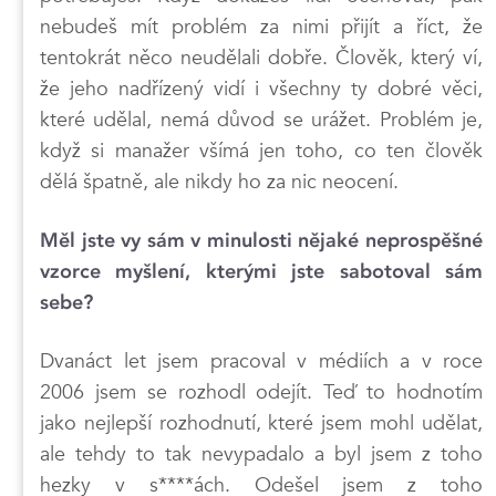
nebudeš mít problém za nimi přijít a říct, že
tentokrát něco neudělali dobře. Člověk, který ví,
že jeho nadřízený vidí i všechny ty dobré věci,
které udělal, nemá důvod se urážet. Problém je,
když si manažer všímá jen toho, co ten člověk
dělá špatně, ale nikdy ho za nic neocení.
Měl jste vy sám v minulosti nějaké neprospěšné
vzorce myšlení, kterými jste sabotoval sám
sebe?
Dvanáct let jsem pracoval v médiích a v roce
2006 jsem se rozhodl odejít. Teď to hodnotím
jako nejlepší rozhodnutí, které jsem mohl udělat,
ale tehdy to tak nevypadalo a byl jsem z toho
hezky v s****ách. Odešel jsem z toho