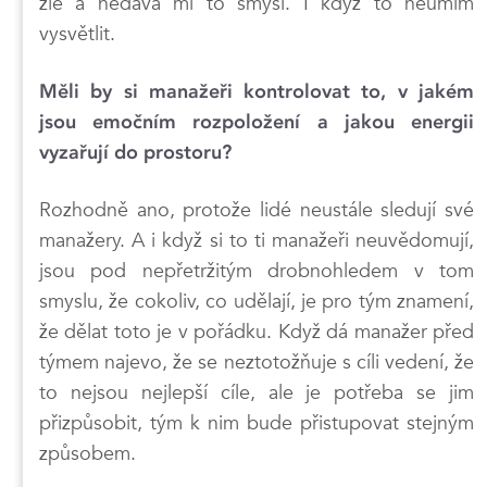
zle a nedává mi to smysl. I když to neumím
vysvětlit.
Měli by si manažeři kontrolovat to, v jakém
jsou emočním rozpoložení a jakou energii
vyzařují do prostoru?
Rozhodně ano, protože lidé neustále sledují své
manažery. A i když si to ti manažeři neuvědomují,
jsou pod nepřetržitým drobnohledem v tom
smyslu, že cokoliv, co udělají, je pro tým znamení,
že dělat toto je v pořádku. Když dá manažer před
týmem najevo, že se neztotožňuje s cíli vedení, že
to nejsou nejlepší cíle, ale je potřeba se jim
přizpůsobit, tým k nim bude přistupovat stejným
způsobem.