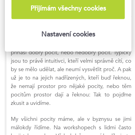
vztahy a pocity. Velké procento lidí ve vedoucích
Přijímám všechny cookies
pozicích se soustředí právě na ten výkon, protože
logicky potřebují prezentovat výsledky. Sledují
své cíle, ale těch se dá dosahovat i přes lidi, jejich
Nastavení cookies
angažovanost a spokojenost. Pro mě jsou pocity
maják, který mě naviguje. Každé rozhodnutí mi
přináší dobrý pocit, nebo nedobrý pocit. Typicky
jsou to právě intuitivci, kteří velmi správně cítí, co
by se mělo udělat, ale neumí vysvětlit proč. A pak
už je to na jejich nadřízených, kteří buď řeknou,
že nemají prostor pro nějaké pocity, nebo těm
pocitům prostor dají a řeknou: Tak to pojďme
zkusit a uvidíme.
My všichni pocity máme, ale v byznysu se jimi
málokdy řídíme. Na workshopech s lidmi často