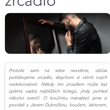
zrcadlo
Protože sami na sebe nevidíme, občas
potřebujeme zrcadlo, abychom si všimli svých
nedokonalostí. Někdy tím zrcadlem může být
zpětná vazba nejbližších kolegů, jindy pohled
někoho zvenčí. O koučinku manažerů jsme si
povídali s Jánem Dubničkou, koučem, lektorem,