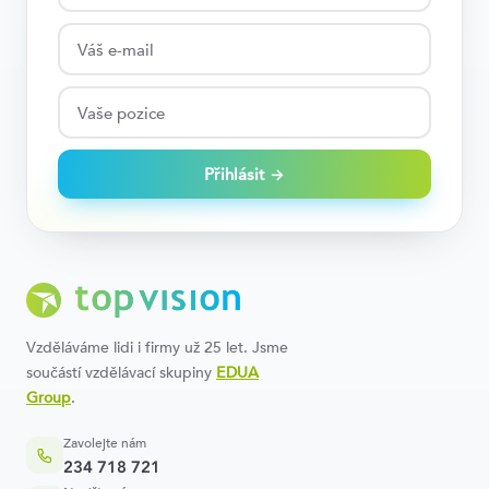
Přihlásit →
Vzděláváme lidi i firmy už 25 let. Jsme
součástí vzdělávací skupiny
EDUA
Group
.
Zavolejte nám
234 718 721