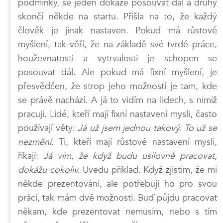
podmínky, se jeden dokáže posouvat dál a druhý
skončí někde na startu. Přišla na to, že každý
člověk je jinak nastaven. Pokud má růstové
myšlení, tak věří, že na základě své tvrdé práce,
houževnatosti a vytrvalosti je schopen se
posouvat dál. Ale pokud má fixní myšlení, je
přesvědčen, že strop jeho možností je tam, kde
se právě nachází. A já to vidím na lidech, s nimiž
pracuji. Lidé, kteří mají fixní nastavení mysli, často
používají věty:
Já už jsem jednou takový. To už se
nezmění.
Ti, kteří mají růstové nastavení mysli,
říkají:
Já vím, že když budu usilovně pracovat,
dokážu cokoliv.
Uvedu příklad. Když zjistím, že mi
někde prezentování, ale potřebuji ho pro svou
práci, tak mám dvě možnosti. Buď půjdu pracovat
někam, kde prezentovat nemusím, nebo s tím