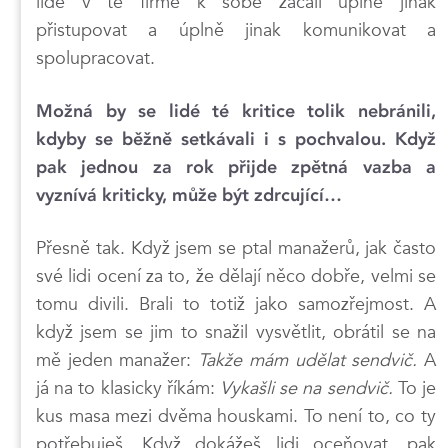
lidé v té firmě k sobě začali úplně jinak
přistupovat a úplně jinak komunikovat a
spolupracovat.
Možná by se lidé té kritice tolik nebránili,
kdyby se běžně setkávali i s pochvalou. Když
pak jednou za rok přijde zpětná vazba a
vyznívá kriticky, může být zdrcující…
Přesně tak. Když jsem se ptal manažerů, jak často
své lidi ocení za to, že dělají něco dobře, velmi se
tomu divili. Brali to totiž jako samozřejmost. A
když jsem se jim to snažil vysvětlit, obrátil se na
mě jeden manažer:
Takže mám udělat sendvič.
A
já na to klasicky říkám:
Vykašli se na sendvič.
To je
kus masa mezi dvěma houskami. To není to, co ty
potřebuješ. Když dokážeš lidi oceňovat, pak