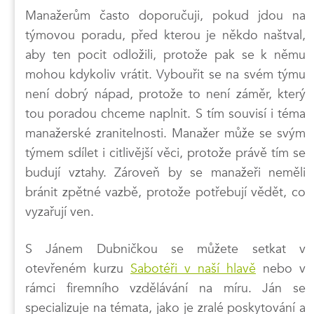
Manažerům často doporučuji, pokud jdou na
týmovou poradu, před kterou je někdo naštval,
aby ten pocit odložili, protože pak se k němu
mohou kdykoliv vrátit. Vybouřit se na svém týmu
není dobrý nápad, protože to není záměr, který
tou poradou chceme naplnit. S tím souvisí i téma
manažerské zranitelnosti. Manažer může se svým
týmem sdílet i citlivější věci, protože právě tím se
budují vztahy. Zároveň by se manažeři neměli
bránit zpětné vazbě, protože potřebují vědět, co
vyzařují ven.
S Jánem Dubničkou se můžete setkat v
otevřeném kurzu
Sabotéři v naší hlavě
nebo v
rámci firemního vzdělávání na míru. Ján se
specializuje na témata, jako je zralé poskytování a