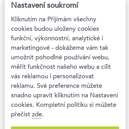
situací nedělat. Protože když něco uděláme,
Nastavení soukromí
přebíráme tím odpovědnost za následky svých
Kliknutím na Přijímám všechny
rozhodnutí. A je pohodlnější, když můžeme ze
svých problémů obviňovat někoho jiného. Když
cookies budou uloženy cookies
někoho koučuji, nedávám mu rady, protože rada
funkční, výkonnostní, analytické i
může být zároveň i ranou, může ublížit. Já mohu
marketingové - dokážeme vám tak
dát nějaký tip, ale ten člověk musí sám převzít
umožnit pohodlné používání webu,
odpovědnost a sám řešit svůj život.
měřit funkčnost našeho webu a cílit
Nastavení mysli je důležité, ale člověk by se asi
vás reklamou i personalizovat
neměl ztotožňovat pouze se svou myslí. Jsou v
reklamu. Své preference můžete
byznysu relevantní i pocity?
snadno upravit kliknutím na Nastavení
cookies. Kompletní politiku si můžete
Psychologicky si všímám, že existují dvě kategorie
přečíst
zde
.
manažerů: ti, kteří jsou zaměření na cíle a
výsledky, a potom ti, kteří jsou zaměřeni na lidi,