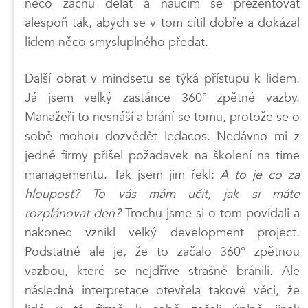
něco začnu dělat a naučím se prezentovat
alespoň tak, abych se v tom cítil dobře a dokázal
lidem něco smysluplného předat.
Další obrat v mindsetu se týká přístupu k lidem.
Já jsem velký zastánce 360° zpětné vazby.
Manažeři to nesnáší a brání se tomu, protože se o
sobě mohou dozvědět ledacos. Nedávno mi z
jedné firmy přišel požadavek na školení na time
managementu. Tak jsem jim řekl:
A to je co za
hloupost? To vás mám učit, jak si máte
rozplánovat den?
Trochu jsme si o tom povídali a
nakonec vznikl velký development project.
Podstatné ale je, že to začalo 360° zpětnou
vazbou, které se nejdříve strašně bránili. Ale
následná interpretace otevřela takové věci, že