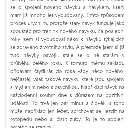
se o spojení nového návyku s návykem, který
mám již mnoho let vybudovaný. Tímto způsobem
proces urychlím, protože starý návyk funguje jako
spouštěč pro trénink nového návyku. Za poslední
roky jsem si vybudoval několik návyků týkajících
se zdravého životního stylu. A přestože jsem si již
tyto návyky osvojil, stále se o ně starám v
průběhu celého roku. K tomuto mému základu
přidávám čtyřikrát do roka vždy něco nového,
nejčastěji však takové návyky, které jsou spojeny
s myšlením nebo s psychikou. Například návyk na
každodenní souhrn dne s důrazem na pozitivní
události. To trvá jen pár minut a člověk u toho
může například jen ležet, sprchovat se, jezdit na
rotopedu nebo si čistit zuby. To je to spojení
nového se starým.