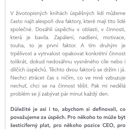
V životopisných knihách úspěšných lidí můžeme
často najít alespoň dva faktory, které mají tito lidé
společné. Dosáhli úspěchu v oblasti, v činnosti,
která je bavila. Zapálení, nadšení, motivace,
touha, to je první faktor. A tím druhým je
trpělivost a vytrvalost opakovat konkrétní činnost
tolikrát, dokud nedosáhnu vysněného cíle nebo i
dílčích úspěchů. Těchto dvou faktorů se držím i já.
Nechci ztrácet čas s ničím, co ve mně vzbuzuje
nechuť, chci se na činnost těšit. Pak mi nedělá
problém se jí zabývat pár minut každý den.
Důležité je asi i to, abychom si definovali, co
považujeme za úspěch. Pro někoho to může být
šesticiferný plat, pro někoho pozice CEO, pro