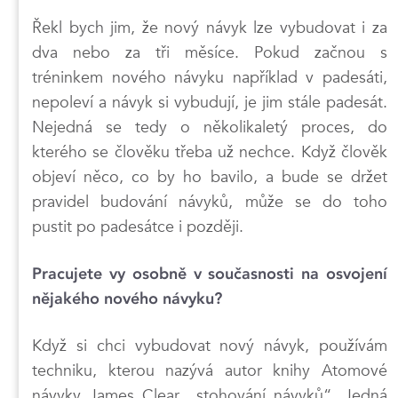
Řekl bych jim, že nový návyk lze vybudovat i za
dva nebo za tři měsíce. Pokud začnou s
tréninkem nového návyku například v padesáti,
nepoleví a návyk si vybudují, je jim stále padesát.
Nejedná se tedy o několikaletý proces, do
kterého se člověku třeba už nechce. Když člověk
objeví něco, co by ho bavilo, a bude se držet
pravidel budování návyků, může se do toho
pustit po padesátce i později.
Pracujete vy osobně v současnosti na osvojení
nějakého nového návyku?
Když si chci vybudovat nový návyk, používám
techniku, kterou nazývá autor knihy Atomové
návyky James Clear „stohování návyků“. Jedná