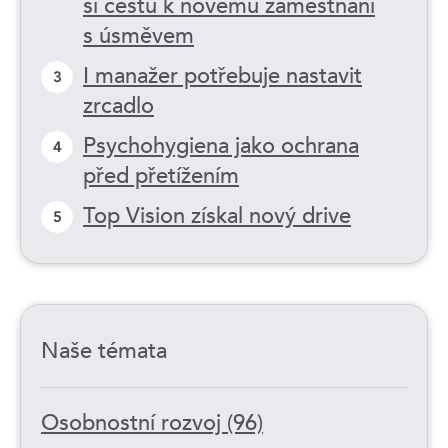
si cestu k novému zaměstnání
s úsměvem
I manažer potřebuje nastavit
3
zrcadlo
Psychohygiena jako ochrana
4
před přetížením
Top Vision získal nový drive
5
Naše témata
Osobnostní rozvoj (96)