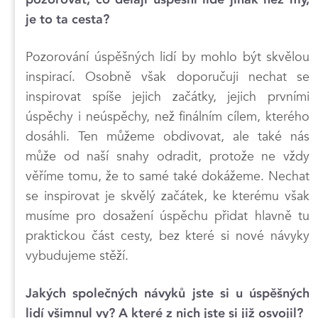
je to ta cesta?
Pozorování úspěšných lidí by mohlo být skvělou
inspirací. Osobně však doporučuji nechat se
inspirovat spíše jejich začátky, jejich prvními
úspěchy i neúspěchy, než finálním cílem, kterého
dosáhli. Ten můžeme obdivovat, ale také nás
může od naší snahy odradit, protože ne vždy
věříme tomu, že to samé také dokážeme. Nechat
se inspirovat je skvělý začátek, ke kterému však
musíme pro dosažení úspěchu přidat hlavně tu
praktickou část cesty, bez které si nové návyky
vybudujeme stěží.
Jakých společných návyků jste si u úspěšných
lidí všimnul vy? A které z nich jste si již osvojil?