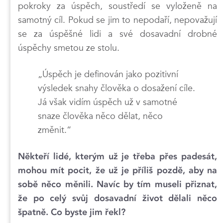
pokroky za úspěch, soustředí se vyloženě na
samotný cíl. Pokud se jim to nepodaří, nepovažují
se za úspěšné lidi a své dosavadní drobné
úspěchy smetou ze stolu.
„Úspěch je definován jako pozitivní
výsledek snahy člověka o dosažení cíle.
Já však vidím úspěch už v samotné
snaze člověka něco dělat, něco
změnit.“
Někteří lidé, kterým už je třeba přes padesát,
mohou mít pocit, že už je příliš pozdě, aby na
sobě něco měnili. Navíc by tím museli přiznat,
že po celý svůj dosavadní život dělali něco
špatně. Co byste jim řekl?