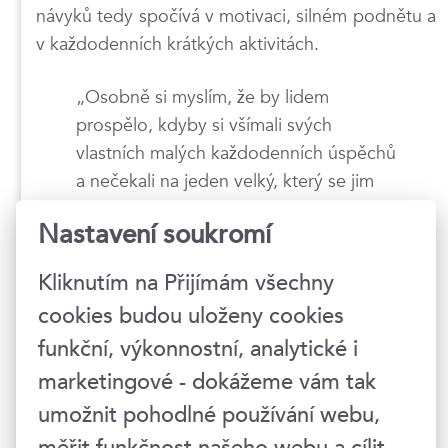
návyků tedy spočívá v motivaci, silném podnětu a
v každodenních krátkých aktivitách.
„Osobně si myslím, že by lidem
prospělo, kdyby si všímali svých
vlastních malých každodenních úspěchů
a nečekali na jeden velký, který se jim
přihodí jednou za x let.“
Nastavení soukromí
Jak důležitá pro seberozvoj je podle vás zpětná
Kliknutím na Přijímám všechny
vazba? A měli bychom si o ni čas od času umět
cookies budou uloženy cookies
sami od sebe říct?
funkční, výkonnostní, analytické i
Zpětná vazba může být odměnou i potvrzením
marketingové - dokážeme vám tak
toho, že se nám daří. Ze strany druhého člověka,
umožnit pohodlné používání webu,
kterého jsme o zpětnou vazbu požádali, však