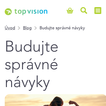
Úvod
Blog
Budujte správné návyky
Budujte
správné
návyky