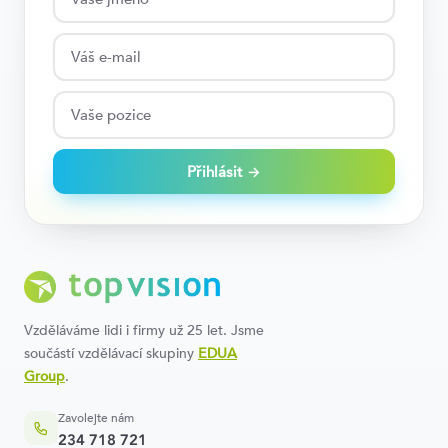
Přihlásit →
Vzděláváme lidi i firmy už 25 let. Jsme
součástí vzdělávací skupiny
EDUA
Group
.
Zavolejte nám
234 718 721