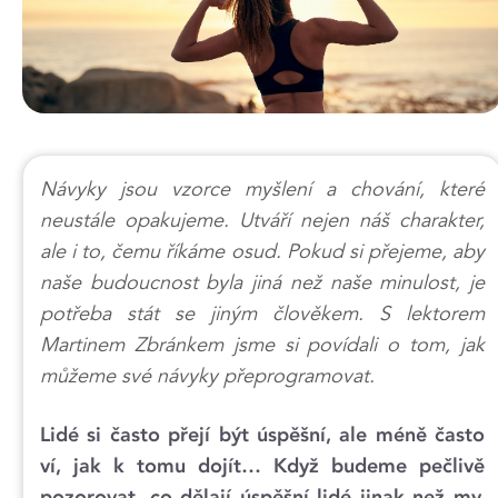
Návyky jsou vzorce myšlení a chování, které
neustále opakujeme. Utváří nejen náš charakter,
ale i to, čemu říkáme osud. Pokud si přejeme, aby
naše budoucnost byla jiná než naše minulost, je
potřeba stát se jiným člověkem. S lektorem
Martinem Zbránkem jsme si povídali o tom, jak
můžeme své návyky přeprogramovat.
Lidé si často přejí být úspěšní, ale méně často
ví, jak k tomu dojít… Když budeme pečlivě
pozorovat, co dělají úspěšní lidé jinak než my,