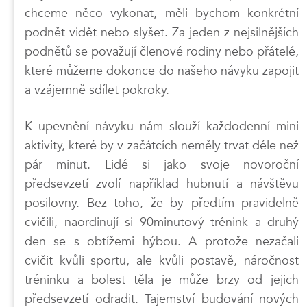
chceme něco vykonat, měli bychom konkrétní
podnět vidět nebo slyšet. Za jeden z nejsilnějších
podnětů se považují členové rodiny nebo přátelé,
které můžeme dokonce do našeho návyku zapojit
a vzájemně sdílet pokroky.
K upevnění návyku nám slouží každodenní mini
aktivity, které by v začátcích neměly trvat déle než
pár minut. Lidé si jako svoje novoroční
předsevzetí zvolí například hubnutí a návštěvu
posilovny. Bez toho, že by předtím pravidelně
cvičili, naordinují si 90minutový trénink a druhý
den se s obtížemi hýbou. A protože nezačali
cvičit kvůli sportu, ale kvůli postavě, náročnost
tréninku a bolest těla je může brzy od jejich
předsevzetí odradit. Tajemství budování nových