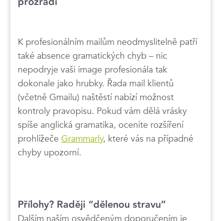
prozradí
K profesionálním mailům neodmyslitelně patří
také absence gramatických chyb – nic
nepodryje vaši image profesionála tak
dokonale jako hrubky. Řada mail klientů
(včetně Gmailu) naštěstí nabízí možnost
kontroly pravopisu. Pokud vám dělá vrásky
spíše anglická gramatika, oceníte rozšíření
prohlížeče
Grammarly
, které vás na případné
chyby upozorní.
Přílohy? Raději “dělenou stravu”
Dalším naším osvědčeným doporučením je