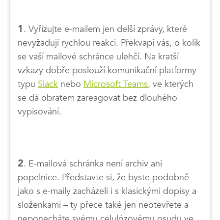
1
. Vyřizujte e-mailem jen delší zprávy, které
nevyžadují rychlou reakci. Překvapí vás, o kolik
se vaší mailové schránce ulehčí. Na kratší
vzkazy dobře poslouží komunikační platformy
typu
Slack
nebo
Microsoft Teams
, ve kterých
se dá obratem zareagovat bez dlouhého
vypisování.
2
. E-mailová schránka není archiv ani
popelnice. Představte si, že byste podobně
jako s e-maily zacházeli i s klasickými dopisy a
složenkami – ty přece také jen neotevřete a
neponecháte svému celulózovému osudu ve