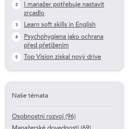
I manažer potřebuje nastavit
2
zrcadlo
Learn soft skills in English
3
Psychohygiena jako ochrana
4
před přetížením
Top Vision získal nový drive
5
Naše témata
Osobnostní rozvoj (96)
Manažerské dovednosti (69)