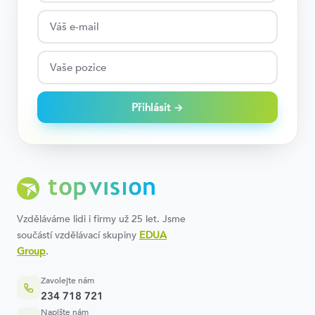
Přihlásit →
Vzděláváme lidi i firmy už 25 let. Jsme
součástí vzdělávací skupiny
EDUA
Group
.
Zavolejte nám
234 718 721
Napište nám