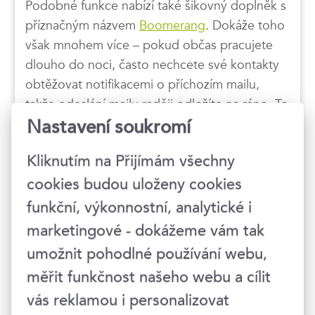
Podobné funkce nabízí také šikovný doplněk s
příznačným názvem
Boomerang
. Dokáže toho
však mnohem více – pokud občas pracujete
dlouho do noci, často nechcete své kontakty
obtěžovat notifikacemi o příchozím mailu,
takže odeslání mailu raději odložíte na ráno. To
sice míváte nejvíc napilno, a často pak něco
Nastavení soukromí
zapomenete poslat, ale “co už!?”. Žádné
Kliknutím na Přijímám všechny
takové! Na všechno existuje řešení.
Boomerang tuto situaci elegantně řeší funkcí
cookies budou uloženy cookies
zpožděného odeslání. Můžete si tak napsat
funkční, výkonnostní, analytické i
potřebné emaily třeba v noci či o víkendu a
marketingové - dokážeme vám tak
naplánovat jejich odeslání až na vhodnější
umožnit pohodlné používání webu,
dobu.
měřit funkčnost našeho webu a cílit
vás reklamou i personalizovat