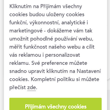
odpovědí. Také při telefonické komunikaci
Kliknutím na Přijímám všechny
preferuje posílání SMS.
cookies budou uloženy cookies
funkční, výkonnostní, analytické i
Chcete se stát specialistkou na firemní
marketingové - dokážeme vám tak
komunikaci? Přijměte pozvání do kurzu
umožnit pohodlné používání webu,
Profesionální asistentka manažera s certifikátem
.
měřit funkčnost našeho webu a cílit
Držíme vám místo.
vás reklamou i personalizovat
reklamu. Své preference můžete
snadno upravit kliknutím na Nastavení
Asistent(ka) manažera
cookies. Kompletní politiku si můžete
přečíst
zde
.
Kurzy na toto téma
Přijímám všechny cookies