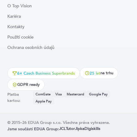
O Top Vision
Kariéra
Kontakty
Použití cookie
Ochrana osobních údajů
na trhu
6× Czech Business Superbrands
25 let
GDPR ready
Platba
ComGate
Visa
Mastercard
Google Pay
kartou:
Apple Pay
© 2015–26 EDUA Group s.r.o. Všechna práva vyhrazena.
JCL
Tutor
Jipka
Digiskills
Jsme součástí EDUA Group: