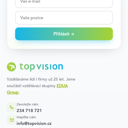
Přihlásit →
Vzděláváme lidi i firmy už 25 let. Jsme
součástí vzdělávací skupiny
EDUA
Group
.
Zavolejte nám
234 718 721
Napište nám
info@topvision.cz