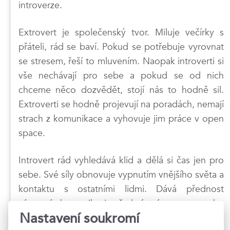
introverze.
Extrovert je společenský tvor. Miluje večírky s
přáteli, rád se baví. Pokud se potřebuje vyrovnat
se stresem, řeší to mluvením. Naopak introverti si
vše nechávají pro sebe a pokud se od nich
chceme něco dozvědět, stojí nás to hodně sil.
Extroverti se hodně projevují na poradách, nemají
strach z komunikace a vyhovuje jim práce v open
space.
Introvert rád vyhledává klid a dělá si čas jen pro
sebe. Své síly obnovuje vypnutím vnějšího světa a
kontaktu s ostatními lidmi. Dává přednost
písemné komunikaci před ústní a to z toho
Nastavení soukromí
důvodu, že může déle přemýšlet nad svou