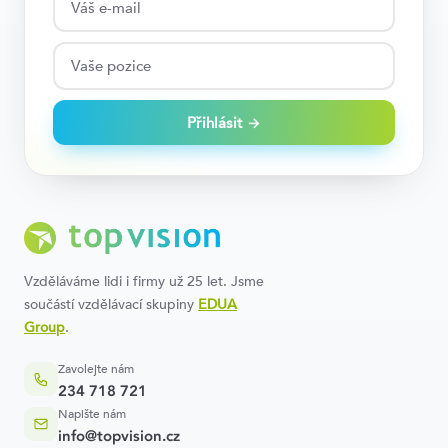
Přihlásit →
Vzděláváme lidi i firmy už 25 let. Jsme
součástí vzdělávací skupiny
EDUA
Group
.
Zavolejte nám
234 718 721
Napište nám
info@topvision.cz