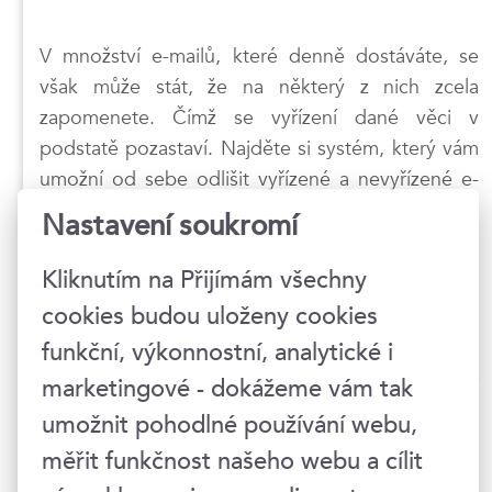
V množství e-mailů, které denně dostáváte, se
však může stát, že na některý z nich zcela
zapomenete. Čímž se vyřízení dané věci v
podstatě pozastaví. Najděte si systém, který vám
umožní od sebe odlišit vyřízené a nevyřízené e-
maily. Můžete používat štítky různých barev nebo
Nastavení soukromí
cokoliv jiného.
Kliknutím na Přijímám všechny
cookies budou uloženy cookies
funkční, výkonnostní, analytické i
Chtěli byste svou písemnou komunikaci
dovést k dokonalosti?
Přijměte naše pozvání
marketingové - dokážeme vám tak
do kurzu
Jak (nejen) v práci lépe psát?
umožnit pohodlné používání webu,
měřit funkčnost našeho webu a cílit