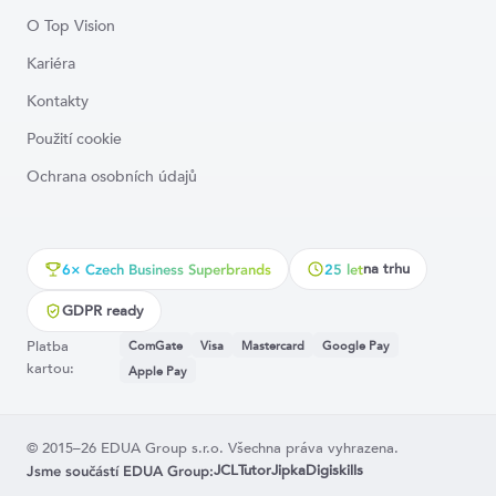
O Top Vision
Kariéra
Kontakty
Použití cookie
Ochrana osobních údajů
na trhu
6× Czech Business Superbrands
25 let
GDPR ready
Platba
ComGate
Visa
Mastercard
Google Pay
kartou:
Apple Pay
© 2015–26 EDUA Group s.r.o. Všechna práva vyhrazena.
JCL
Tutor
Jipka
Digiskills
Jsme součástí EDUA Group: