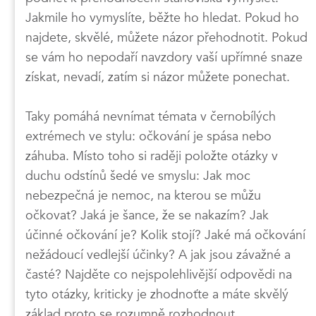
Jakmile ho vymyslíte, běžte ho hledat. Pokud ho
najdete, skvělé, můžete názor přehodnotit. Pokud
se vám ho nepodaří navzdory vaší upřímné snaze
získat, nevadí, zatím si názor můžete ponechat.
Taky pomáhá nevnímat témata v černobílých
extrémech ve stylu: očkování je spása nebo
záhuba. Místo toho si raději položte otázky v
duchu odstínů šedé ve smyslu: Jak moc
nebezpečná je nemoc, na kterou se můžu
očkovat? Jaká je šance, že se nakazím? Jak
účinné očkování je? Kolik stojí? Jaké má očkování
nežádoucí vedlejší účinky? A jak jsou závažné a
časté? Najděte co nejspolehlivější odpovědi na
tyto otázky, kriticky je zhodnoťte a máte skvělý
základ proto se rozumně rozhodnout.