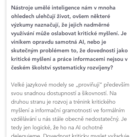
Nástroje umělé inteligence nám v mnoha
ohledech ulehčují život, ovšem některé
výzkumy naznačují, že jejich nadměrné
využívání může oslabovat kritické myšlení. Je
viníkem opravdu samotná AI, nebo je
skutečným problémem to, že dovednosti jako
kritické myšlení a práce informacemi nejsou v
českém školství systematicky rozvíjeny?
Velké jazykové modely se „proviňují“ především
svou snadnou dostupností a šikovností. Na
druhou stranu je rozvoj a trénink kritického
myšlení a informační gramotnosti ve formálním
vzdělávání u nás stále obecně nedostatečný. Je
tedy jen logické, že ho na AI ochotně
delegujeme. Dovednost kriticky myslet vyžaduje