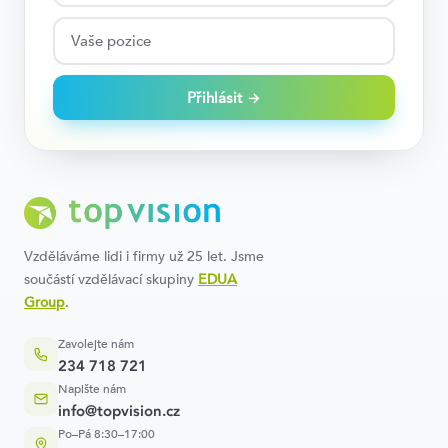
Přihlásit →
Vzděláváme lidi i firmy už 25 let. Jsme
součástí vzdělávací skupiny
EDUA
Group
.
Zavolejte nám
234 718 721
Napište nám
info@topvision.cz
Po–Pá 8:30–17:00