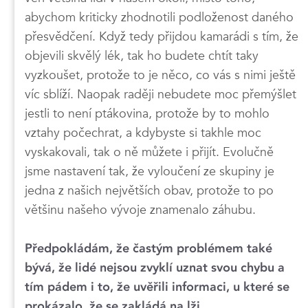
abychom kriticky zhodnotili podloženost daného
přesvědčení. Když tedy přijdou kamarádi s tím, že
objevili skvělý lék, tak ho budete chtít taky
vyzkoušet, protože to je něco, co vás s nimi ještě
víc sblíží. Naopak raději nebudete moc přemýšlet
jestli to není ptákovina, protože by to mohlo
vztahy počechrat, a kdybyste si takhle moc
vyskakovali, tak o ně můžete i přijít. Evolučně
jsme nastavení tak, že vyloučení ze skupiny je
jedna z našich největších obav, protože to po
většinu našeho vývoje znamenalo záhubu.
Předpokládám, že častým problémem také
bývá, že lidé nejsou zvyklí uznat svou chybu a
tím pádem i to, že uvěřili informaci, u které se
prokázalo, že se zakládá na lži…