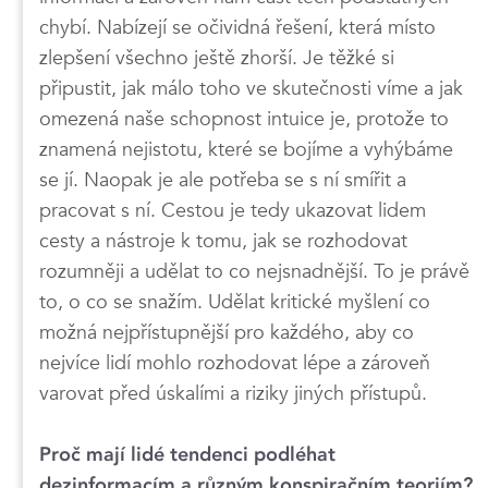
chybí. Nabízejí se očividná řešení, která místo
zlepšení všechno ještě zhorší. Je těžké si
připustit, jak málo toho ve skutečnosti víme a jak
omezená naše schopnost intuice je, protože to
znamená nejistotu, které se bojíme a vyhýbáme
se jí. Naopak je ale potřeba se s ní smířit a
pracovat s ní. Cestou je tedy ukazovat lidem
cesty a nástroje k tomu, jak se rozhodovat
rozumněji a udělat to co nejsnadnější. To je právě
to, o co se snažím. Udělat kritické myšlení co
možná nejpřístupnější pro každého, aby co
nejvíce lidí mohlo rozhodovat lépe a zároveň
varovat před úskalími a riziky jiných přístupů.
Proč mají lidé tendenci podléhat
dezinformacím a různým konspiračním teoriím?