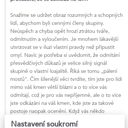
Snažíme se udržet obraz rozumných a schopných
lidí, abychom byli cennými členy skupiny.
Neúspěch a chyba opět hrozí ztrátou tváře,
odmítnutím a vyloučením. Je mnohem lákavější
utvrzovat se v iluzi vlastní pravdy než připustit
omyl. Navíc je potřeba si uvědomit, že odmítání
přesvědčivých důkazů je velice silný signál
skupině o vlastní loajalitě. Říká se tomu „pálení
mostů“. Čím šílenější věci tvrdíte, tím jste pro lidi
mimo váš kmen větší blázni a o to více vás
odmítají, což je pro vás nepříjemné, ale o to více
jste odkázáni na váš kmen, kde jste za takové
postoje naopak ocenění. Když vás někdo
přesvědčuje hlasitě a veřejně o placatosti Země,
Nastavení soukromí
tak to nemusí být ani tolik snaha přesvědčit vás o