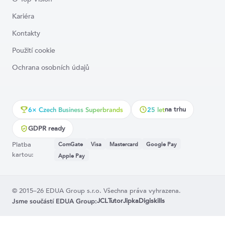
Kariéra
Kontakty
Použití cookie
Ochrana osobních údajů
na trhu
6× Czech Business Superbrands
25 let
GDPR ready
Platba
ComGate
Visa
Mastercard
Google Pay
kartou:
Apple Pay
© 2015–26 EDUA Group s.r.o. Všechna práva vyhrazena.
JCL
Tutor
Jipka
Digiskills
Jsme součástí EDUA Group: