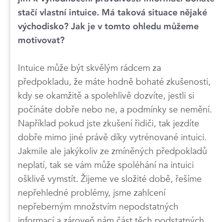
stačí vlastní intuice. Má taková situace nějaké
východisko? Jak je v tomto ohledu můžeme
motivovat?
Intuice může být skvělým rádcem za
předpokladu, že máte hodně bohaté zkušenosti,
kdy se okamžitě a spolehlivě dozvíte, jestli si
počínáte dobře nebo ne, a podmínky se nemění.
Například pokud jste zkušení řidiči, tak jezdíte
dobře mimo jiné právě díky vytrénované intuici.
Jakmile ale jakýkoliv ze zmíněných předpokladů
neplatí, tak se vám může spoléhání na intuici
ošklivě vymstít. Žijeme ve složité době, řešíme
nepřehledné problémy, jsme zahlcení
nepřeberným množstvím nepodstatných
informací a zároveň nám část těch podstatných