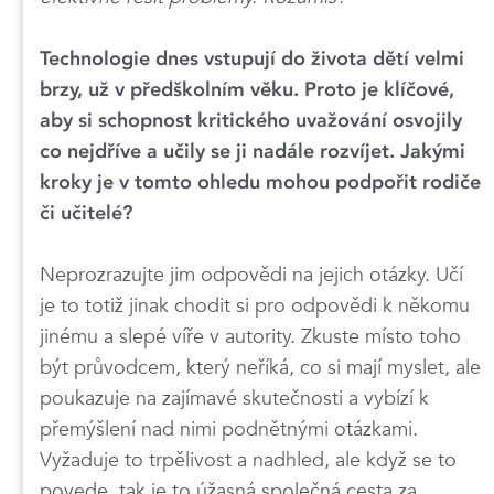
Technologie dnes vstupují do života dětí velmi
brzy, už v předškolním věku. Proto je klíčové,
aby si schopnost kritického uvažování osvojily
co nejdříve a učily se ji nadále rozvíjet. Jakými
kroky je v tomto ohledu mohou podpořit rodiče
či učitelé?
Neprozrazujte jim odpovědi na jejich otázky. Učí
je to totiž jinak chodit si pro odpovědi k někomu
jinému a slepé víře v autority. Zkuste místo toho
být průvodcem, který neříká, co si mají myslet, ale
poukazuje na zajímavé skutečnosti a vybízí k
přemýšlení nad nimi podnětnými otázkami.
Vyžaduje to trpělivost a nadhled, ale když se to
povede, tak je to úžasná společná cesta za