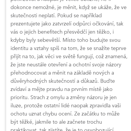
dokonce nemožné, je měnit, když se ukáže, že ve
skutečnosti neplatí. Pokud se například
prezentujete jako zatvrzelí odpůrci očkování, tak
vás o jejich benefitech přesvědčí jen těžko, i
kdyby byly sebevětší. Místo toho budujte svou
identitu a vztahy spíš na tom, že se snažíte teprve
přijít na to, jak věci ve světě fungují, což znamená,
že jste neustále otevření a ochotní svoje názory
přehodnocovat a měnit na základě nových a
důvěryhodných skutečností a důkazů. Buďte
zvídaví a mějte pravdu na prvním místě jako
prioritu. Strach z omylu a změny názoru je jen
iluze, protože ostatní lidé naopak zpravidla vaši
ochotu uznat chybu ocení. Ze začátku to může
být těžké, jakmile to ale začnete trochu
praktikovat, tak zjistíte, že je to osvobozující,