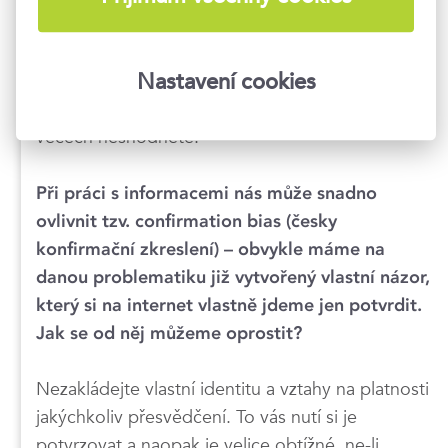
Pokud to alespoň trochu jde, kontakt
nepřerušujte. Nejlepší šanci k nápravě máte, když
kontakt udržíte. Mějte na paměti, že můžete mít
Nastavení cookies
vřelý a respektující vztah, i když se na nějakých
věcech neshodnete.
Při práci s informacemi nás může snadno
ovlivnit tzv. confirmation bias (česky
konfirmační zkreslení) – obvykle máme na
danou problematiku již vytvořený vlastní názor,
který si na internet vlastně jdeme jen potvrdit.
Jak se od něj můžeme oprostit?
Nezakládejte vlastní identitu a vztahy na platnosti
jakýchkoliv přesvědčení. To vás nutí si je
potvrzovat a naopak je velice obtížné, ne-li