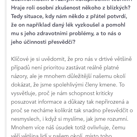
Hraje roli osobní zkušenost někoho z blízkých?
Tedy situace, kdy nám někdo z přátel potvrdí,
že on například daný lék vyzkoušel a pomohl
mu s jeho zdravotními problémy, a to nás o
jeho účinnosti přesvědčí?
Klíčové je si uvědomit, že pro nás v drtivé většině
případů není prioritou zastávat reálně platné
názory, ale je mnohem důležitější našemu okolí
dokázat, že jsme spolehlivými členy kmene. To
vysvětluje, proč je nám schopnost kriticky
posuzovat informace a důkazy tak nepřirozená a
proč se necháme kolikrát tak snadno přesvědčit o
nesmyslech, i když si myslíme, jak jsme rozumní.
Mnohem více náš úsudek totiž ovlivňuje, čemu
věří většina lidí v našem okolí, místo toho,