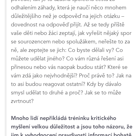
odhalením záhady, která je naučí něco mnohem
důležitějšího než je odpověď na jejich otázku –
dovednost na odpověď přijít. Až se tedy příště
vaše děti nebo žáci zeptají, jak vyřešit nějaký spor
se sourozencem nebo spolužákem, neřešte to za
ně, ale zeptejte se jich: Co byste dělali vy? Co
můžete udělat jiného? Co vám různá řešení asi
přinesou nebo vás naopak budou stát? Které se
vám zdá jako nejvhodnější? Proč právě to? Jak na
to asi budou reagovat ostatní? Kdy by dávalo
smysl udělat to druhé a proč? Jak se to může
zvrtnout?
Mnoho lidí nepřikládá tréninku kritického
myšlení velkou důležitost a jsou toho názoru, že
jim k vyhodnocení pravdivosti informací bohatě