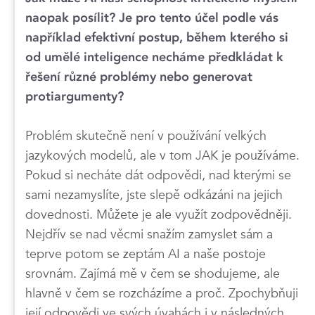
naopak posílit? Je pro tento účel podle vás
například efektivní postup, během kterého si
od umělé inteligence necháme předkládat k
řešení různé problémy nebo generovat
protiargumenty?
Problém skutečně není v používání velkých
jazykových modelů, ale v tom JAK je používáme.
Pokud si necháte dát odpovědi, nad kterými se
sami nezamyslíte, jste slepě odkázáni na jejich
dovednosti. Můžete je ale využít zodpovědněji.
Nejdřív se nad věcmi snažím zamyslet sám a
teprve potom se zeptám AI a naše postoje
srovnám. Zajímá mě v čem se shodujeme, ale
hlavně v čem se rozcházíme a proč. Zpochybňuji
její odpovědi ve svých úvahách i v následných