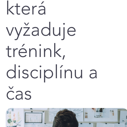
která
vyžaduje
trénink,
disciplínu a
čas