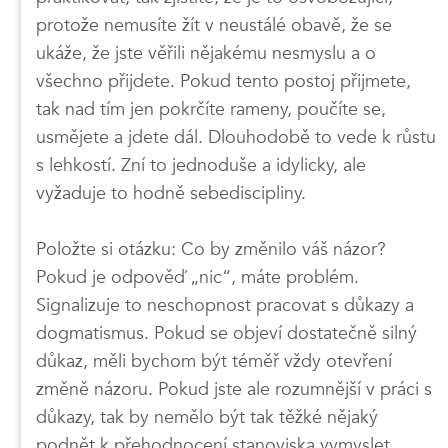
protože nemusíte žít v neustálé obavě, že se
ukáže, že jste věřili nějakému nesmyslu a o
všechno přijdete. Pokud tento postoj přijmete,
tak nad tím jen pokrčíte rameny, poučíte se,
usmějete a jdete dál. Dlouhodobě to vede k růstu
s lehkostí. Zní to jednoduše a idylicky, ale
vyžaduje to hodně sebediscipliny.
Položte si otázku: Co by změnilo váš názor?
Pokud je odpověď „nic“, máte problém.
Signalizuje to neschopnost pracovat s důkazy a
dogmatismus. Pokud se objeví dostatečně silný
důkaz, měli bychom být téměř vždy otevření
změně názoru. Pokud jste ale rozumnější v práci s
důkazy, tak by nemělo být tak těžké nějaký
podnět k přehodnocení stanoviska vymyslet.