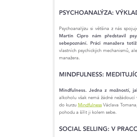
PSYCHOANALÝZA: VÝKLA
Psychoanalýzu si většina z nás spo
Martin Cipro nám představil psy
sebepoznání. Práci manažera toti
vlastních psychických mechanismů, al
manažera.
MINDFULNESS: MEDITUJ
Mindfulness.
Jedna z možností, ja
alkoholu však nemá žádné nežádoucí ve
do kurzu
Mindfulness
Václava Tomana, l
pohodu a šířit ji kolem sebe.
SOCIAL SELLING: V PRAC