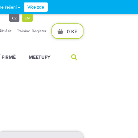
e řešení –
Více zde
CZ
EN
řihlásit
Training Register
0 Kč
 FIRMĚ
MEETUPY