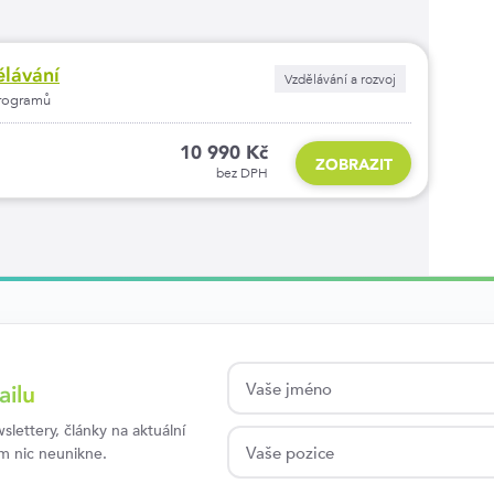
ělávání
Vzdělávání a rozvoj
programů
10 990 Kč
ZOBRAZIT
bez DPH
ailu
lettery, články na aktuální
ám nic neunikne.