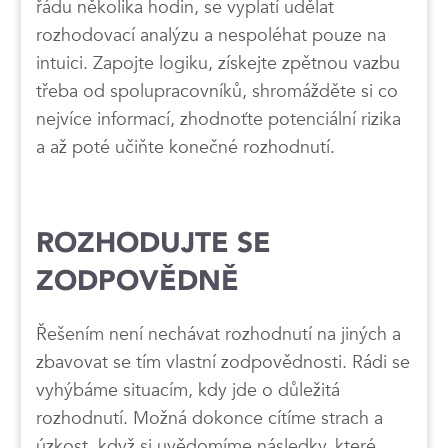
řádu několika hodin, se vyplatí udělat
rozhodovací analýzu a nespoléhat pouze na
intuici. Zapojte logiku, získejte zpětnou vazbu
třeba od spolupracovníků, shromážděte si co
nejvíce informací, zhodnoťte potenciální rizika
a až poté učiňte konečné rozhodnutí.
ROZHODUJTE SE
ZODPOVĚDNĚ
Řešením není nechávat rozhodnutí na jiných a
zbavovat se tím vlastní zodpovědnosti. Rádi se
vyhýbáme situacím, kdy jde o důležitá
rozhodnutí. Možná dokonce cítíme strach a
úzkost, když si uvědomíme následky, které