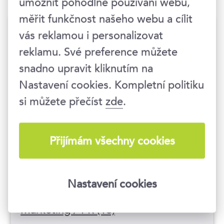
umožnit pohodlné používání webu,
měřit funkčnost našeho webu a cílit
Naše témata
vás reklamou i personalizovat
reklamu. Své preference můžete
snadno upravit kliknutím na
Osobnostní rozvoj (96)
Nastavení cookies. Kompletní politiku
Manažerské dovednosti (69)
si můžete přečíst
zde
.
HR / Interní komunikace / Mzdy (37)
Komunikační dovednosti (37)
Přijímám všechny cookies
Vzdělávání a rozvoj (17)
Obchodní dovednosti (16)
Nastavení cookies
Právo / Legislativa (14)
Marketing / PR (13)