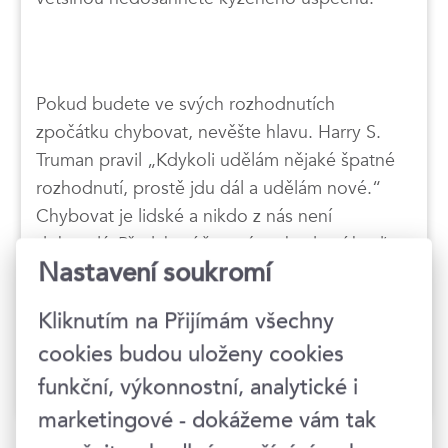
Pokud budete ve svých rozhodnutích
zpočátku chybovat, nevěšte hlavu. Harry S.
Truman pravil „Kdykoli udělám nějaké špatné
rozhodnutí, prostě jdu dál a udělám nové.“
Chybovat je lidské a nikdo z nás není
dokonalý. Předchozí špatná rozhodnutí hoďte
Nastavení soukromí
za hlavu, ono to s přibývajícími zkušenostmi
půjde.
Kliknutím na Přijímám všechny
cookies budou uloženy cookies
funkční, výkonnostní, analytické i
marketingové - dokážeme vám tak