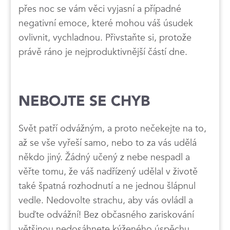
přes noc se vám věci vyjasní a případné
negativní emoce, které mohou váš úsudek
ovlivnit, vychladnou. Přivstaňte si, protože
právě ráno je nejproduktivnější částí dne.
NEBOJTE SE CHYB
Svět patří odvážným, a proto nečekejte na to,
až se vše vyřeší samo, nebo to za vás udělá
někdo jiný. Žádný učený z nebe nespadl a
věřte tomu, že váš nadřízený udělal v životě
také špatná rozhodnutí a ne jednou šlápnul
vedle. Nedovolte strachu, aby vás ovládl a
buďte odvážní! Bez občasného zariskování
většinou nedosáhnete kýženého úspěchu.