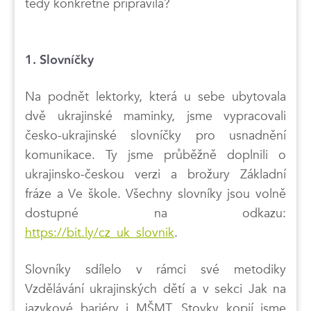
tedy konkrétně připravila?
1. Slovníčky
Na podnět lektorky, která u sebe ubytovala
dvě ukrajinské maminky, jsme vypracovali
česko-ukrajinské slovníčky pro usnadnění
komunikace. Ty jsme průběžně doplnili o
ukrajinsko-českou verzi a brožury Základní
fráze a Ve škole. Všechny slovníky jsou volně
dostupné na odkazu:
https://bit.ly/cz_uk_slovnik
.
Slovníky sdílelo v rámci své metodiky
Vzdělávání ukrajinských dětí a v sekci Jak na
jazykové bariéry i MŠMT. Stovky kopií jsme