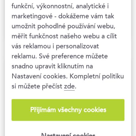
funkční, výkonnostní, analytické i
marketingové - dokážeme vám tak
umožnit pohodlné používání webu,
měřit funkčnost našeho webu a cílit
vás reklamou i personalizovat
reklamu. Své preference můžete
snadno upravit kliknutím na
Naše témata
Nastavení cookies. Kompletní politiku
si můžete přečíst
zde
.
Osobnostní rozvoj (96)
Manažerské dovednosti (69)
Přijímám všechny cookies
HR / Interní komunikace / Mzdy (37)
Komunikační dovednosti (37)
Nastavení cookies