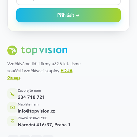
Přihlásit →
Vzděláváme lidi i firmy už 25 let. Jsme
součástí vzdělávací skupiny
EDUA
Group
.
Zavolejte nám
234 718 721
Napište nám
info@topvision.cz
Po–Pá 8:30–17:00
Národní 416/37, Praha 1