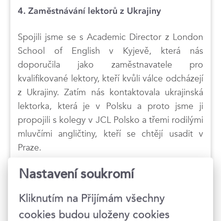
4. Zaměstnávání lektorů z Ukrajiny
Spojili jsme se s Academic Director z London
School of English v Kyjevě, která nás
doporučila jako zaměstnavatele pro
kvalifikované lektory, kteří kvůli válce odcházejí
z Ukrajiny. Zatím nás kontaktovala ukrajinská
lektorka, která je v Polsku a proto jsme ji
propojili s kolegy v JCL Polsko a třemi rodilými
mluvčími angličtiny, kteří se chtějí usadit v
Praze.
Nastavení soukromí
Hledáme také možnosti zaměstnání
ukrajinských lektorů, kteří jsou v České
Kliknutím na Přijímám všechny
republice.
cookies budou uloženy cookies