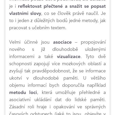
je i
reflektovat přečtené a snažit se popsat
, co se člověk právě naučil. Je
vlastními slovy
to i jeden z důležitých bodů jedné metody, jak
pracovat s učebním textem.
Velmi účinné jsou
– propojování
asociace
nového s již dlouhodobě uloženými
informacemi a také
. Tyto dvě
vizualizace
schopnosti zapojují více mozkových oblastí a
zvyšují tak pravděpodobnost, že se informace
ukotví v dlouhodobé paměti. U většího
objemu informací bych doporučila například
, která umožňuje přehledné a
metodu loci
asociativní ukládání dat do lidské paměti.
Zásadní roli hraje i opakování ve správných
časových odstupech (jaké to jsou, objevíte v