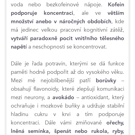
voda nebo bezkofeinové nápoje.
Kofein
, ale ve
podporuje koncentraci
větším
, kde
množství anebo v náročných obdobích
má jedinec velkou pracovní kognitivní zátěž,
vytváří paradoxně pocit vnitřního tělesného
a neschopnosti se koncentrovat.
napětí
Dále je řada potravin, kterými se dá funkce
paměti hodně podpořit až do vysokého věku.
Mezi mé nejoblíbenější patří
–
borůvky
obsahují flavonoidy, které zlepšují komunikaci
mezi neurony, a
– antioxidant, který
avokádo
ochraňuje i mozkové buňky a udržuje stabilní
hladinu cukru v krvi a tím podporuje
koncentraci. Dále vámi zmiňované
ořechy,
lněná semínka, špenát nebo rukola, ryby,