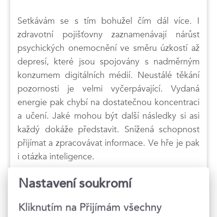
Setkávám se s tím bohužel čím dál více. I
zdravotní pojišťovny zaznamenávají nárůst
psychických onemocnění ve směru úzkostí až
depresí, které jsou spojovány s nadměrným
konzumem digitálních médií. Neustálé těkání
pozornosti je velmi vyčerpávající. Vydaná
energie pak chybí na dostatečnou koncentraci
a učení. Jaké mohou být další následky si asi
každý dokáže představit. Snížená schopnost
přijímat a zpracovávat informace. Ve hře je pak
i otázka inteligence.
Nastavení soukromí
Řešení najdeme již v této odpovědi.
nebo
Pravidelný digitální detox
pravidelná
Kliknutím na Přijímám všechny
formou pauz
regenerace nervového systému