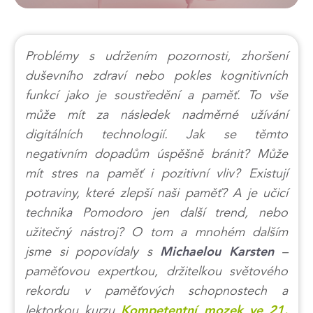
Problémy s udržením pozornosti, zhoršení
duševního zdraví nebo pokles kognitivních
funkcí jako je soustředění a paměť. To vše
může mít za následek nadměrné užívání
digitálních technologií. Jak se těmto
negativním dopadům úspěšně bránit? Může
mít stres na paměť i pozitivní vliv? Existují
potraviny, které zlepší naši paměť? A je učicí
technika Pomodoro jen další trend, nebo
užitečný nástroj? O tom a mnohém dalším
jsme si popovídaly s
–
Michaelou Karsten
paměťovou expertkou, držitelkou světového
rekordu v paměťových schopnostech a
lektorkou kurzu
Kompetentní mozek ve 21.