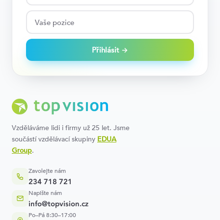
Přihlásit →
Vzděláváme lidi i firmy už 25 let. Jsme
součástí vzdělávací skupiny
EDUA
Group
.
Zavolejte nám
234 718 721
Napište nám
info@topvision.cz
Po–Pá 8:30–17:00