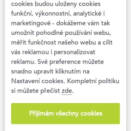
cookies budou uloženy cookies
nebo například autogenního tréninku.
funkční, výkonnostní, analytické i
S tímto trendem souvisí i rostoucí závislost
marketingové - dokážeme vám tak
na tzv. levném dopaminu – pocitu odměny z
umožnit pohodlné používání webu,
činností, které nevyžadují téměř žádné úsilí.
měřit funkčnost našeho webu a cílit
Snadno si tak odvykneme věnovat se
vás reklamou i personalizovat
náročnějším a smysluplným aktivitám. Navíc
reklamu. Své preference můžete
se ukazuje, že u dětí může mít nadměrné
sledování krátkých, silně stimulujících videí
snadno upravit kliknutím na
negativní dopad na vývoj mozku. Jak s tímto
Nastavení cookies. Kompletní politiku
problémem pracovat?
si můžete přečíst
zde
.
Jsem zastáncem názoru, že jako první by se
měl mladistvým omezit přistup na sociální sítě
Přijímám všechny cookies
a digitální přístroje.
Nastavit jasné hranice pro
Rodiče by zase měli být
digitální obsah.