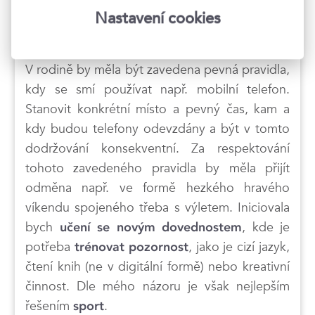
příkladem pro své potomky v tom, jak a jak
Nastavení cookies
často používají digitální média.
V rodině by měla být zavedena pevná pravidla,
kdy se smí používat např. mobilní telefon.
Stanovit konkrétní místo a pevný čas, kam a
kdy budou telefony odevzdány a být v tomto
dodržování konsekventní. Za respektování
tohoto zavedeného pravidla by měla přijít
odměna např. ve formě hezkého hravého
víkendu spojeného třeba s výletem. Iniciovala
bych
, kde je
učení se novým dovednostem
potřeba
, jako je cizí jazyk,
trénovat pozornost
čtení knih (ne v digitální formě) nebo kreativní
činnost. Dle mého názoru je však nejlepším
řešením
.
sport