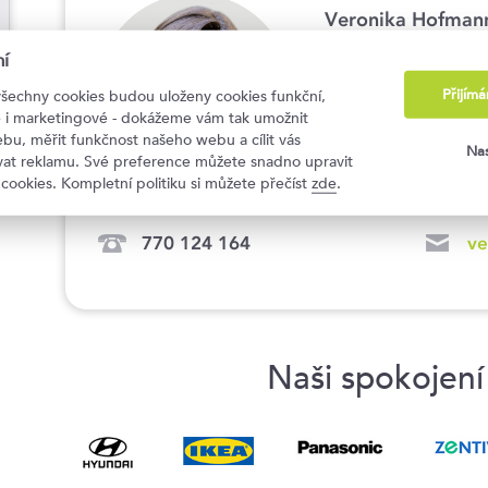
Veronika Hofman
Key Account Manager
í
Přijím
všechny cookies budou uloženy cookies funkční,
ké i marketingové - dokážeme vám tak umožnit
bu, měřit funkčnost našeho webu a cílit vás
Nas
ovat reklamu. Své preference můžete snadno upravit
 cookies. Kompletní politiku si můžete přečíst
zde
.
770 124 164
ve
Naši spokojení 