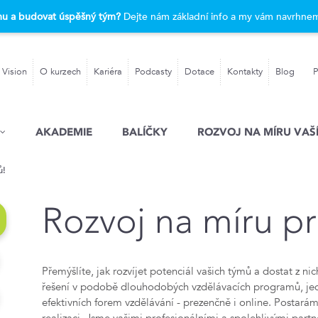
rmu a budovat úspěšný tým?
Dejte nám základní info a my vám navrhnem
 Vision
O kurzech
Kariéra
Podcasty
Dotace
Kontakty
Blog
P
AKADEMIE
BALÍČKY
ROZVOJ NA MÍRU VAŠÍ
ů!
Rozvoj na míru pr
Přemýšlíte, jak rozvíjet potenciál vašich týmů a dostat z 
řešení v podobě dlouhodobých vzdělávacích programů, jed
efektivních forem vzdělávání - prezenčně i online. Postar
realizaci. Jsme vašimi profesionálními a spolehlivými partne