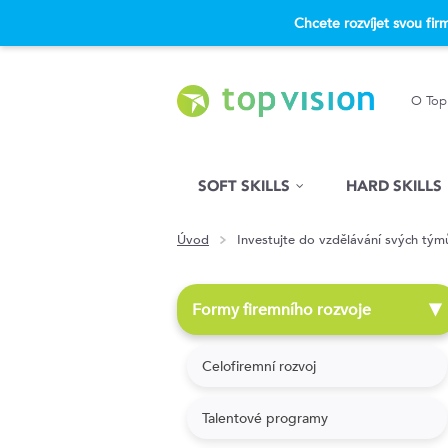
Chcete rozvíjet svou fi
O Top
Hled�n�
SOFT SKILLS
HARD SKILLS
Úvod
Investujte do vzdělávání svých tým
Formy firemního rozvoje
▶
Celofiremní rozvoj
Talentové programy