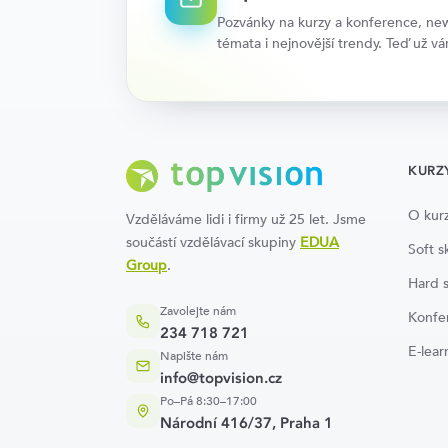
Pozvánky na kurzy a konference, news
témata i nejnovější trendy. Teď už v
KURZ
O kur
Vzděláváme lidi i firmy už 25 let. Jsme
součástí vzdělávací skupiny
EDUA
Soft sk
Group
.
Hard s
Zavolejte nám
Konfe
234 718 721
E-lear
Napište nám
info@topvision.cz
Po–Pá 8:30–17:00
Národní 416/37, Praha 1