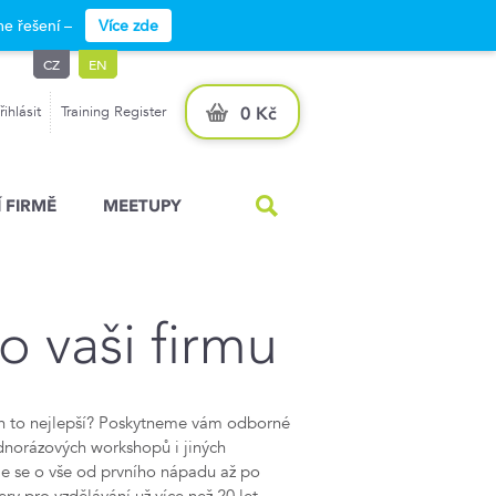
e řešení –
Více zde
CZ
EN
řihlásit
Training Register
0 Kč
 FIRMĚ
MEETUPY
o vaši firmu
nich to nejlepší? Poskytneme vám odborné
norázových workshopů i jiných
áme se o vše od prvního nápadu až po
ry pro vzdělávání už více než 20 let.