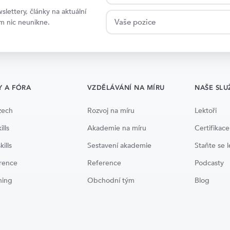
lettery, články na aktuální
ám nic neunikne.
Y A FÓRA
VZDĚLÁVÁNÍ NA MÍRU
NAŠE SLU
zech
Rozvoj na míru
Lektoři
ills
Akademie na míru
Certifikace
kills
Sestavení akademie
Staňte se 
rence
Reference
Podcasty
ning
Obchodní tým
Blog