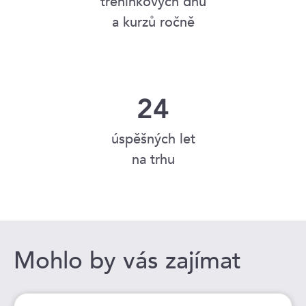
tréninkových dnů
a kurzů ročně
24
úspěšných let
na trhu
Mohlo by vás zajímat