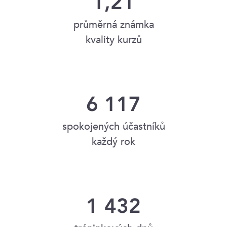
1,21
průměrná známka
kvality kurzů
6 117
spokojených účastníků
každý rok
1 432