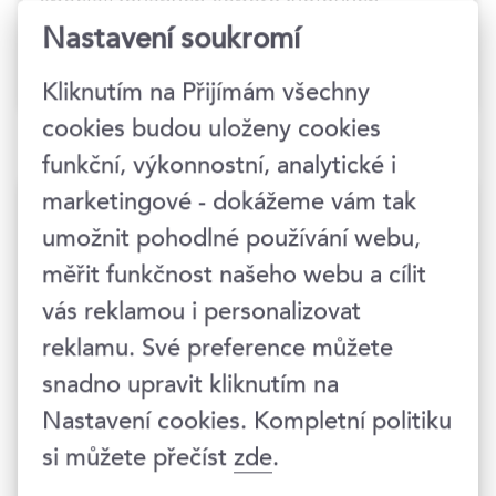
specializovaných seberozvojových
kurzů a výcviků.
Nastavení soukromí
Kliknutím na Přijímám všechny
cookies budou uloženy cookies
funkční, výkonnostní, analytické i
marketingové - dokážeme vám tak
Termíny konání
umožnit pohodlné používání webu,
měřit funkčnost našeho webu a cílit
Hlídat nové termíny
vás reklamou i personalizovat
reklamu. Své preference můžete
3.–4. 9. 2026
snadno upravit kliknutím na
Nastavení cookies. Kompletní politiku
09:00–16:30 hod.
si můžete přečíst
zde
.
Praha 1
, Národní 416/37