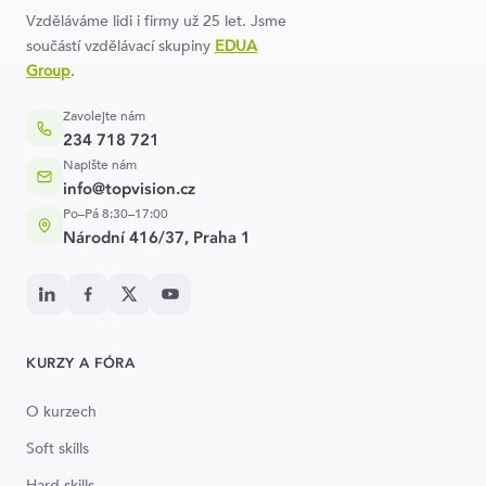
Vzděláváme lidi i firmy už 25 let. Jsme
součástí vzdělávací skupiny
EDUA
Group
.
Zavolejte nám
234 718 721
Napište nám
info@topvision.cz
Po–Pá 8:30–17:00
Národní 416/37, Praha 1
KURZY A FÓRA
O kurzech
Soft skills
Hard skills