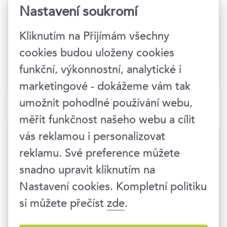
Nastavení soukromí
Time, priority & self
management
Kliknutím na Přijímám všechny
cookies budou uloženy cookies
funkční, výkonnostní, analytické i
marketingové - dokážeme vám tak
umožnit pohodlné používání webu,
měřit funkčnost našeho webu a cílit
vás reklamou i personalizovat
Kurz podle vašich
reklamu. Své preference můžete
představ
snadno upravit kliknutím na
Nastavení cookies. Kompletní politiku
Chcete připravit školení pro celý tým? Umíme
si můžete přečíst
zde
.
být flexibilní a přizpůsobit program kurzu