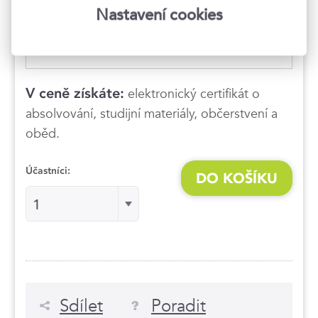
Praha 8
, Karlínské náměstí 225/8
Nastavení cookies
7 990 Kč
9 668 Kč s DPH
V ceně získáte:
elektronický certifikát o
absolvování, studijní materiály, občerstvení a
oběd.
Účastníci:
DO KOŠÍKU
Účastníci:Účastníci:
1
Sdílet
Poradit