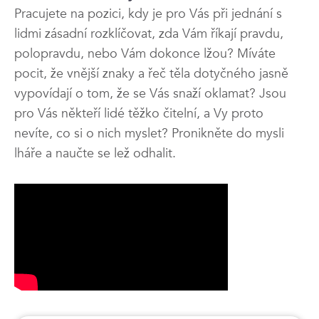
Pracujete na pozici, kdy je pro Vás při jednání s
lidmi zásadní rozklíčovat, zda Vám říkají pravdu,
polopravdu, nebo Vám dokonce lžou? Míváte
pocit, že vnější znaky a řeč těla dotyčného jasně
vypovídají o tom, že se Vás snaží oklamat? Jsou
pro Vás někteří lidé těžko čitelní, a Vy proto
nevíte, co si o nich myslet? Pronikněte do mysli
lháře a naučte se lež odhalit.