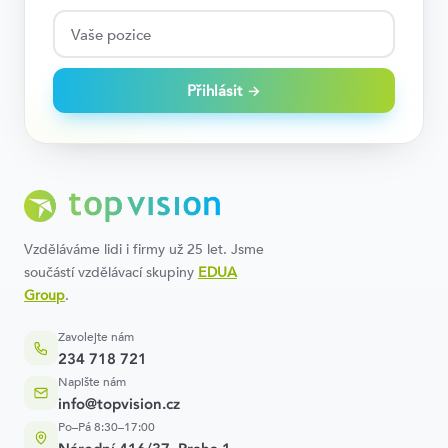
Přihlásit →
Vzděláváme lidi i firmy už 25 let. Jsme
součástí vzdělávací skupiny
EDUA
Group
.
Zavolejte nám
234 718 721
Napište nám
info@topvision.cz
Po–Pá 8:30–17:00