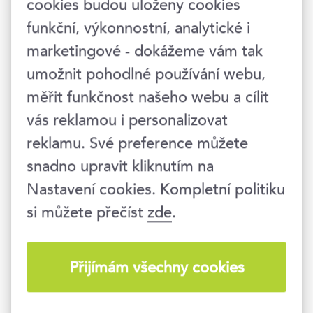
cookies budou uloženy cookies
funkční, výkonnostní, analytické i
Hlídat nové termíny
marketingové - dokážeme vám tak
22. 9. 2026
umožnit pohodlné používání webu,
měřit funkčnost našeho webu a cílit
09:00–16:30 hod.
vás reklamou i personalizovat
Praha 1
, Národní 416/37
reklamu. Své preference můžete
garantovaný termín
snadno upravit kliknutím na
7 990 Kč
Nastavení cookies. Kompletní politiku
9 668 Kč s DPH
si můžete přečíst
zde
.
8. 12. 2026
Přijímám všechny cookies
09:00–16:30 hod.