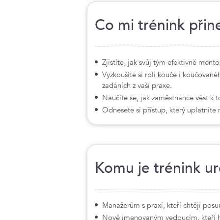
Co mi trénink přin
Zjistíte, jak svůj tým efektivně ment
Vyzkoušíte si roli kouče i koučované
zadáních z vaší praxe.
Naučíte se, jak zaměstnance vést k 
Odnesete si přístup, který uplatníte 
Komu je trénink u
Manažerům s praxí, kteří chtějí pos
Nově jmenovaným vedoucím, kteří 