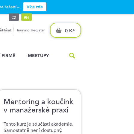
e řešení –
Více zde
CZ
EN
řihlásit
Training Register
0 Kč
 FIRMĚ
MEETUPY
Mentoring a koučink
v manažerské praxi
Tento kurz je součástí akademie.
Samostatně není dostupný.