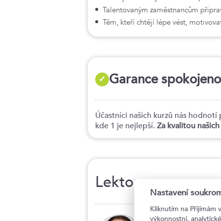
Talentovaným zaměstnancům připravu
Těm, kteří chtějí lépe vést, motivovat
Garance spokojenost
✓
Účastníci našich kurzů nás hodno
kde 1 je nejlepší.
Za kvalitou našic
Lektor
Nastavení soukrom
Kliknutím na Přijímám 
výkonnostní, analytic