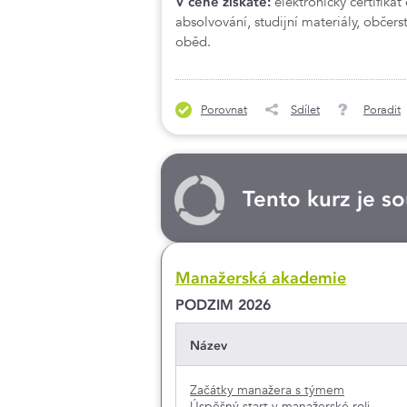
V ceně získáte:
elektronický certifikát
absolvování, studijní materiály, občers
oběd.
Porovnat
Sdílet
Poradit
Tento kurz je s
Manažerská akademie
PODZIM 2026
Název
Začátky manažera s týmem
Úspěšný start v manažerské roli.