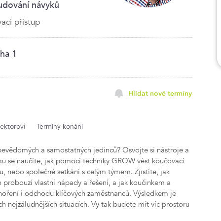
budování návyků
ací přístup
ha 1
Hlídat nové termíny
lektorovi
Termíny konání
vědomých a samostatných jedinců? Osvojte si nástroje a
nku se naučíte, jak pomocí techniky GROW vést koučovací
ku, nebo společné setkání s celým týmem. Zjistíte, jak
h probouzí vlastní nápady a řešení, a jak koučinkem a
oření i odchodu klíčových zaměstnanců. Výsledkem je
ěch nejzáludnějších situacích. Vy tak budete mít víc prostoru