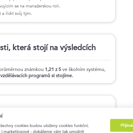
jícím se na manažerskou roli.
 a řídit svůj tým.
i, která stojí na výsledcích
tí průměrnou známkou
1,21 z 5
ve školním systému,
h vzdělávacích programů si stojíme.
í
Přijím
všechny cookies budou uloženy cookies funkční,
ké i marketingové - dokážeme vám tak umožnit