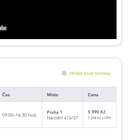
Hlídat nové termíny
Čas
Místo
Cena
5 990 Kč
Praha 1
09:00–16:30 hod.
Národní 416/37
7 248 Kč s DPH