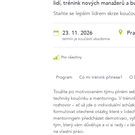
lidí, trénink nových manažerů a 
Staňte se lepším lídrem skrze koučov
23. 11. 2026
Pra
termín je součástí akademie
Pro všechny
Program
Co mi trénink přinese?
O 
Toužíte po motivovaném týmu plném sebe
techniky koučinku a mentoringu. V tréni
rozhovor – ať už jde o individuální schůz
formulovat otevřené otázky, které v lidec
mentoringem předcházet demotivaci, vyh
tým, který vám důvěřuje a ví si rady i v t
na vlastní práci.