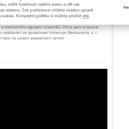
bu, měřit funkčnost našeho webu a cílit vás
Nas
zací na vedení lidí, trénink nových manažerů a budování návyků
ovat reklamu. Své preference můžete snadno upravit
 cookies. Kompletní politiku si můžete přečíst
zde
.
i lektorské činnosti, personalistickému poradenství a
 kurzů se opírám o principy Kolbeho systému učení,
 a intenzivního zapojení účastníků. Dříve jsem pracoval
o vzdělávání ve společnosti American Restaurants, s. r.
el také na vedení assessment center.