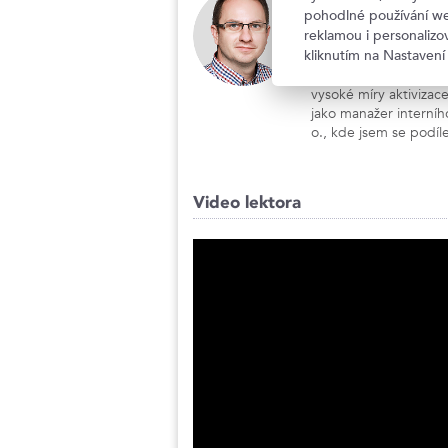
Martin Zbránek
pohodlné používání we
Lektor a kouč se speciali
reklamou i personaliz
kliknutím na Nastavení
Od roku 2008 se věnuj
koučování. Při vedení
vysoké míry aktivizace
jako manažer interníh
o., kde jsem se podíl
Video lektora