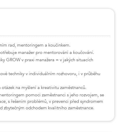
áním rad, mentoringem a koučinkem.
potřebuje manažer pro mentorování a koučování.
niky GROW v praxi manažera = v jakých situacích
ové techniky v individuálním rozhovoru, i v průběhu
otázek na myšlení a kreativitu zaměstnanců.
mentoringem pomoci zaměstnanci s jeho rozvojem, se
ace, s řešením problémů, v prevenci před syndromem
ed zbytečným odchodem kvalitního zaměstnance.