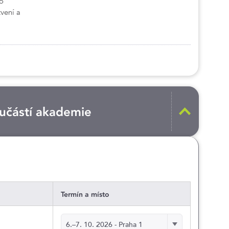
 o
tvení a
oučástí akademie
Termín a místo
Termín
6.–7. 10. 2026 - Praha 1
a