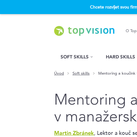
Chcete rozvíjet svou fi
O Top
Hled�n�
SOFT SKILLS
HARD SKILLS
Úvod
Soft skills
Mentoring a koučink 
Mentoring a
v manažersk
, Lektor a kouč se
Martin Zbránek