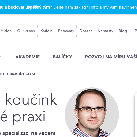
rmu a budovat úspěšný tým?
Dejte nám základní info a my vám navrhnem
 Vision
O kurzech
Kariéra
Podcasty
Dotace
Kontakty
Blog
P
AKADEMIE
BALÍČKY
ROZVOJ NA MÍRU VAŠÍ
v manažerské praxi
 koučink
é praxi
 specializací na vedení