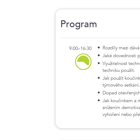
Program
Rozdíly mezi dáv
9:00–16:30
Jaké dovednosti 
Využitelnost tech
techniku použít.
Jak použít koučink
týmového setkání.
Dopad otevřených 
Jak koučinkem a 
snížením demotiv
vyhoření nebo př