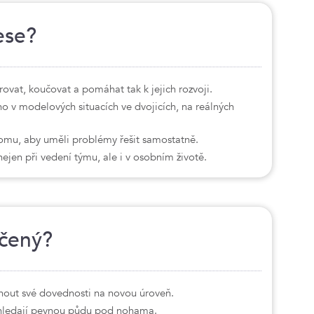
ese?
orovat, koučovat a pomáhat tak k jejich rozvoji.
ho v modelových situacích ve dvojicích, na reálných
tomu, aby uměli problémy řešit samostatně.
nejen při vedení týmu, ale i v osobním životě.
rčený?
unout své dovednosti na novou úroveň.
hledají pevnou půdu pod nohama.