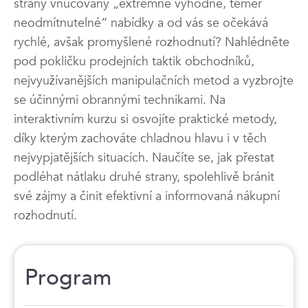
strany vnucovány „extrémně výhodné, téměř
neodmítnutelné“ nabídky a od vás se očekává
rychlé, avšak promyšlené rozhodnutí? Nahlédněte
pod pokličku prodejních taktik obchodníků,
nejvyužívanějších manipulačních metod a vyzbrojte
se účinnými obrannými technikami. Na
interaktivním kurzu si osvojíte praktické metody,
díky kterým zachováte chladnou hlavu i v těch
nejvypjatějších situacích. Naučíte se, jak přestat
podléhat nátlaku druhé strany, spolehlivě bránit
své zájmy a činit efektivní a informovaná nákupní
rozhodnutí.
Program