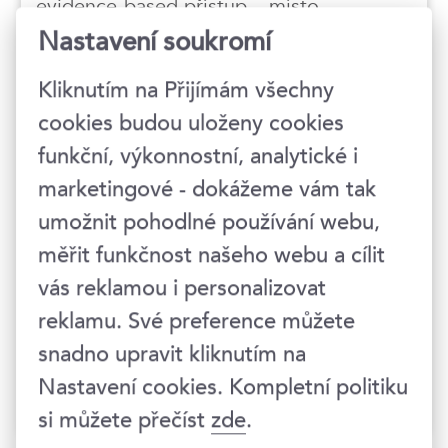
evidence-based přístup – místo
intuitivních rad a obecných doporučení
Nastavení soukromí
pracuji s ověřenými modely a poznatky
z výzkumu rozhodování a vyjednávání.
Kliknutím na Přijímám všechny
Zaměřuju se na základy vyjednávání,
cookies budou uloženy cookies
systematickou přípravu a strategické
funkční, výkonnostní, analytické i
nástroje nákupu, ať už formou
osobních, nebo online školení. Za
marketingové - dokážeme vám tak
sebou mám klienty s vynikajícími
umožnit pohodlné používání webu,
hodnoceními, kteří oceňují právě to, že
měřit funkčnost našeho webu a cílit
jim nedávám návody "co dělat", ale
rozumění principům, proč konkrétní
vás reklamou i personalizovat
postupy fungují. Mimo vyjednávací stůl
reklamu. Své preference můžete
mě zajímá gastronomie – aktivně i
snadno upravit kliknutím na
pasivně, turistika a charitativní a
sociální činnost.
Nastavení cookies. Kompletní politiku
si můžete přečíst
zde
.