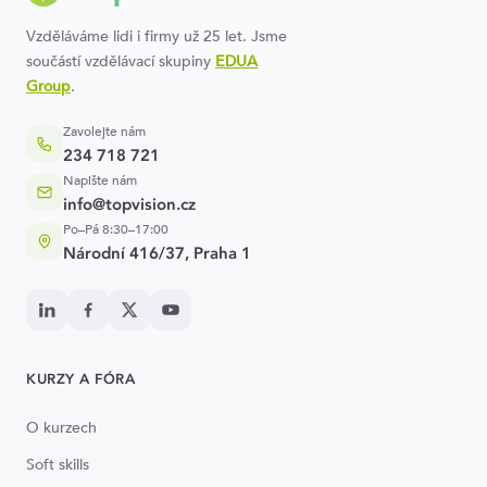
Vzděláváme lidi i firmy už 25 let. Jsme
součástí vzdělávací skupiny
EDUA
Group
.
Zavolejte nám
234 718 721
Napište nám
info@topvision.cz
Po–Pá 8:30–17:00
Národní 416/37, Praha 1
KURZY A FÓRA
O kurzech
Soft skills