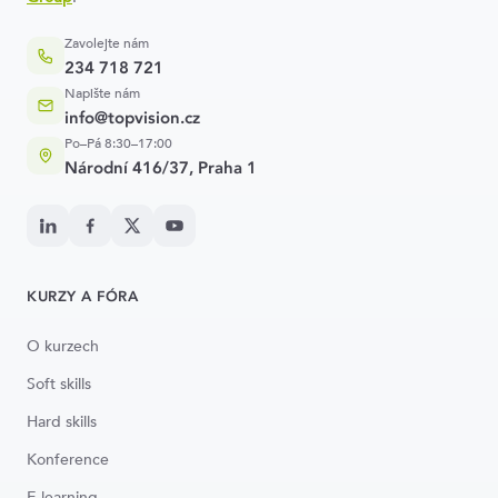
Zavolejte nám
234 718 721
Napište nám
info@topvision.cz
Po–Pá 8:30–17:00
Národní 416/37, Praha 1
KURZY A FÓRA
O kurzech
Soft skills
Hard skills
Konference
E-learning