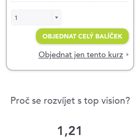
Počet
1
OBJEDNAT CELÝ BALÍČEK
Objednat jen tento kurz
Proč se rozvíjet s top vision?
1,21