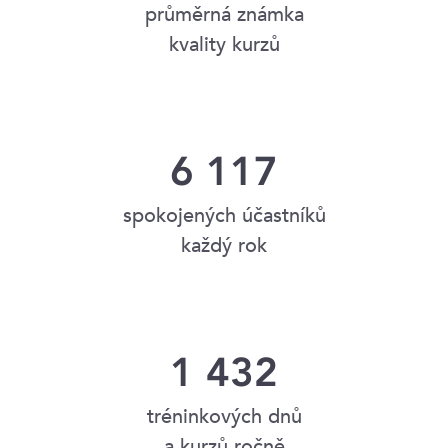
průměrná známka
kvality kurzů
6 117
spokojených účastníků
každý rok
1 432
tréninkových dnů
a kurzů ročně