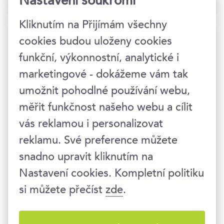
balíček
Kliknutím na Přijímám všechny
cookies budou uloženy cookies
Digitální detox
funkční, výkonnostní, analytické i
marketingové - dokážeme vám tak
Vědomé používání
umožnit pohodlné používání webu,
digitálních technologií
měřit funkčnost našeho webu a cílit
vás reklamou i personalizovat
28. 8. 2026 - Praha 1
reklamu. Své preference můžete
snadno upravit kliknutím na
Cena: 6 990 Kč
Nastavení cookies. Kompletní politiku
si můžete přečíst
zde
.