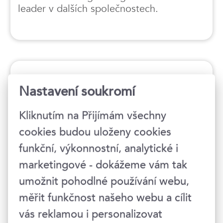
leader v dalších společnostech.
Termíny konání
Nastavení soukromí
Kliknutím na Přijímám všechny
Hlídat nové termíny
cookies budou uloženy cookies
30. 9. 2026
funkční, výkonnostní, analytické i
marketingové - dokážeme vám tak
09–13 hod.
umožnit pohodlné používání webu,
Online
, platforma MS Teams
měřit funkčnost našeho webu a cílit
4 990 Kč
vás reklamou i personalizovat
6 038 Kč s DPH