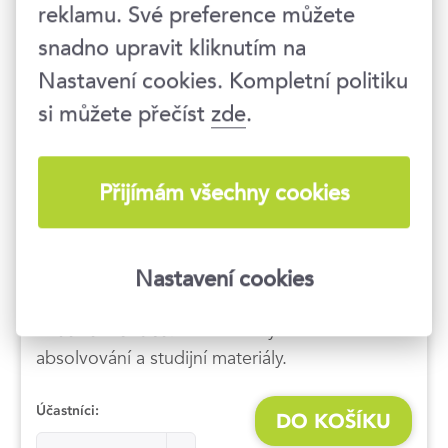
reklamu. Své preference můžete
snadno upravit kliknutím na
23. 11. 2026
Nastavení cookies. Kompletní politiku
si můžete přečíst
zde
.
09–13 hod.
Online
, platforma MS Teams
Přijímám všechny cookies
garantovaný termín
4 990 Kč
6 038 Kč s DPH
Nastavení cookies
V ceně získáte:
elektronický certifikát o
absolvování a studijní materiály.
Účastníci:
DO KOŠÍKU
Účastníci:Účastníci: