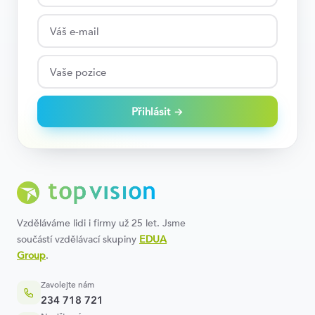
Přihlásit →
Vzděláváme lidi i firmy už 25 let. Jsme
součástí vzdělávací skupiny
EDUA
Group
.
Zavolejte nám
234 718 721