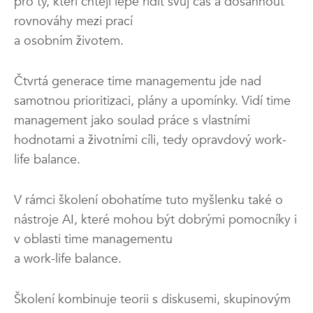
pro ty, kteří chtějí lépe řídit svůj čas a dosáhnout
rovnováhy mezi prací
a osobním životem.
Čtvrtá generace time managementu jde nad
samotnou prioritizaci, plány a upomínky. Vidí time
management jako soulad práce s vlastními
hodnotami a životními cíli, tedy opravdový work-
life balance.
V rámci školení obohatíme tuto myšlenku také o
nástroje AI, které mohou být dobrými pomocníky i
v oblasti time managementu
a work-life balance.
Školení kombinuje teorii s diskusemi, skupinovým