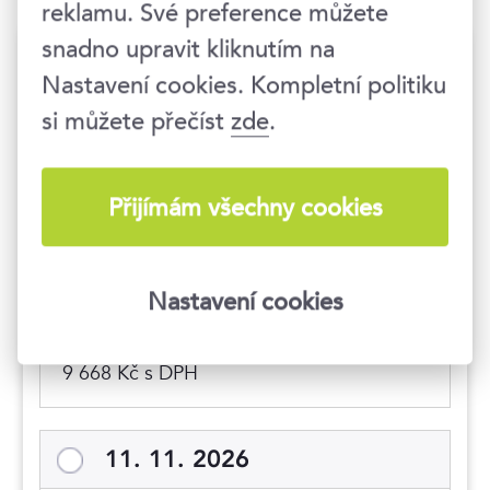
reklamu. Své preference můžete
snadno upravit kliknutím na
Termíny konání
Nastavení cookies. Kompletní politiku
si můžete přečíst
zde
.
Hlídat nové termíny
9. 9. 2026
Přijímám všechny cookies
09:00–16:30 hod.
Nastavení cookies
Praha 1
, Národní 416/37
7 990 Kč
9 668 Kč s DPH
11. 11. 2026