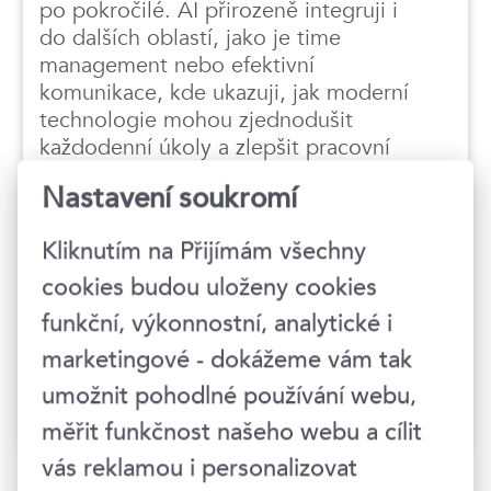
po pokročilé. AI přirozeně integruji i
do dalších oblastí, jako je time
management nebo efektivní
komunikace, kde ukazuji, jak moderní
technologie mohou zjednodušit
každodenní úkoly a zlepšit pracovní
výkon. Jsem certifikovaná koučka ICF a
Nastavení soukromí
moje školení kombinují koučovací
techniky s interaktivními a hravými
Kliknutím na Přijímám všechny
prvky, které účastníkům pomáhají
nacházet vlastní řešení a okamžitě je
cookies budou uloženy cookies
uplatnit v praxi. Mám za sebou studium
funkční, výkonnostní, analytické i
na VŠE, zkušenosti z marketingu v
marketingové - dokážeme vám tak
korporátní sféře a vedení strategického
rozvoje neziskové organizace.
umožnit pohodlné používání webu,
měřit funkčnost našeho webu a cílit
vás reklamou i personalizovat