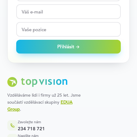
Přihlásit →
Vzděláváme lidi i firmy už 25 let. Jsme
součástí vzdělávací skupiny
EDUA
Group
.
Zavolejte nám
234 718 721
Napište nám