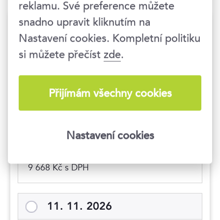
reklamu. Své preference můžete
snadno upravit kliknutím na
Termíny konání
Nastavení cookies. Kompletní politiku
si můžete přečíst
zde
.
Hlídat nové termíny
9. 9. 2026
Přijímám všechny cookies
09:00–16:30 hod.
Nastavení cookies
Praha 1
, Národní 416/37
7 990 Kč
9 668 Kč s DPH
11. 11. 2026