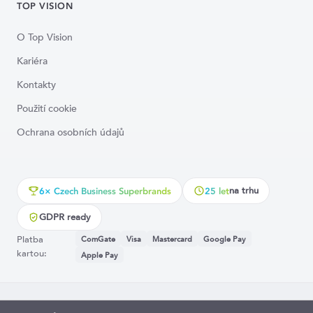
TOP VISION
O Top Vision
Kariéra
Kontakty
Použití cookie
Ochrana osobních údajů
na trhu
6× Czech Business Superbrands
25 let
GDPR ready
Platba
ComGate
Visa
Mastercard
Google Pay
kartou:
Apple Pay
© 2015–26 EDUA Group s.r.o. Všechna práva vyhrazena.