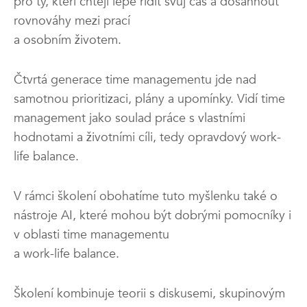
pro ty, kteří chtějí lépe řídit svůj čas a dosáhnout
rovnováhy mezi prací
a osobním životem.
Čtvrtá generace time managementu jde nad
samotnou prioritizaci, plány a upomínky. Vidí time
management jako soulad práce s vlastními
hodnotami a životními cíli, tedy opravdový work-
life balance.
V rámci školení obohatíme tuto myšlenku také o
nástroje AI, které mohou být dobrými pomocníky i
v oblasti time managementu
a work-life balance.
Školení kombinuje teorii s diskusemi, skupinovým