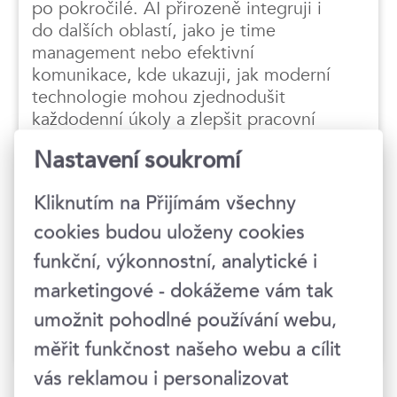
po pokročilé. AI přirozeně integruji i
do dalších oblastí, jako je time
management nebo efektivní
komunikace, kde ukazuji, jak moderní
technologie mohou zjednodušit
každodenní úkoly a zlepšit pracovní
výkon. Jsem certifikovaná koučka ICF a
Nastavení soukromí
moje školení kombinují koučovací
techniky s interaktivními a hravými
Kliknutím na Přijímám všechny
prvky, které účastníkům pomáhají
nacházet vlastní řešení a okamžitě je
cookies budou uloženy cookies
uplatnit v praxi. Mám za sebou studium
funkční, výkonnostní, analytické i
na VŠE, zkušenosti z marketingu v
marketingové - dokážeme vám tak
korporátní sféře a vedení strategického
rozvoje neziskové organizace.
umožnit pohodlné používání webu,
měřit funkčnost našeho webu a cílit
vás reklamou i personalizovat