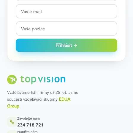
Přihlásit →
Vzděláváme lidi i firmy už 25 let. Jsme
součástí vzdělávací skupiny
EDUA
Group
.
Zavolejte nám
234 718 721
Napište nám