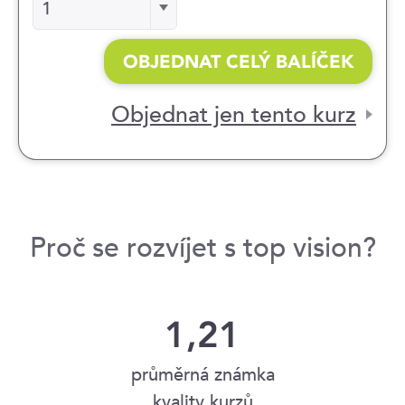
Počet
1
OBJEDNAT CELÝ BALÍČEK
Objednat jen tento kurz
Proč se rozvíjet s top vision?
1,21
průměrná známka
kvality kurzů