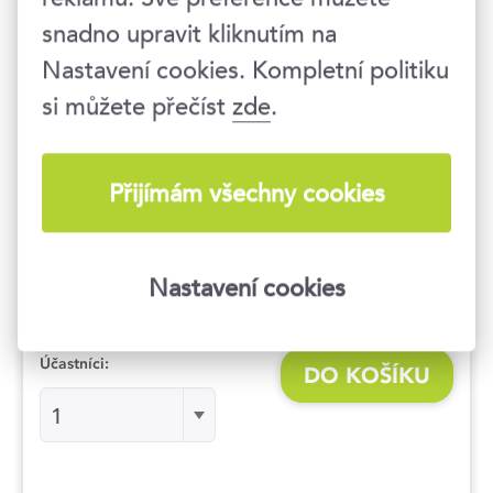
snadno upravit kliknutím na
Nastavení cookies. Kompletní politiku
09:00–16:30 hod.
si můžete přečíst
zde
.
Praha 8
, Karlínské náměstí 225/8
9 990 Kč
12 088 Kč s DPH
Přijímám všechny cookies
V ceně získáte:
elektronický certifikát o
absolvování, studijní materiály, občerstvení a
Nastavení cookies
oběd.
Účastníci:
DO KOŠÍKU
Účastníci:Účastníci:
1