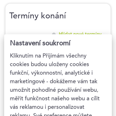
Termíny konání
Hlídat nové termíny
Nastavení soukromí
23. 9. 2026
Kliknutím na Přijímám všechny
cookies budou uloženy cookies
09:00–16:30 hod.
funkční, výkonnostní, analytické i
Praha 1
, Národní 416/37
marketingové - dokážeme vám tak
garantovaný termín
9 990 Kč
umožnit pohodlné používání webu,
12 088 Kč s DPH
měřit funkčnost našeho webu a cílit
vás reklamou i personalizovat
reklamu. Své preference můžete
24. 11. 2026