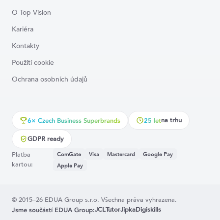
O Top Vision
Kariéra
Kontakty
Použití cookie
Ochrana osobních údajů
na trhu
6× Czech Business Superbrands
25 let
GDPR ready
Platba
ComGate
Visa
Mastercard
Google Pay
kartou:
Apple Pay
© 2015–26 EDUA Group s.r.o. Všechna práva vyhrazena.
JCL
Tutor
Jipka
Digiskills
Jsme součástí EDUA Group: