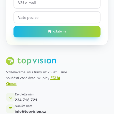
Přihlásit →
Vzděláváme lidi i firmy už 25 let. Jsme
součástí vzdělávací skupiny
EDUA
Group
.
Zavolejte nám
234 718 721
Napište nám
info@topvision.cz