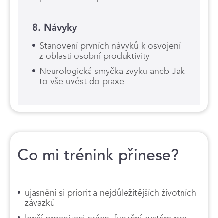
8. Návyky
Stanovení prvních návyků k osvojení
z oblasti osobní produktivity
Neurologická smyčka zvyku aneb Jak
to vše uvést do praxe
Co mi trénink přinese?
ujasnění si priorit a nejdůležitějších životních
závazků
lepší organizaci práce, funkční systém pro