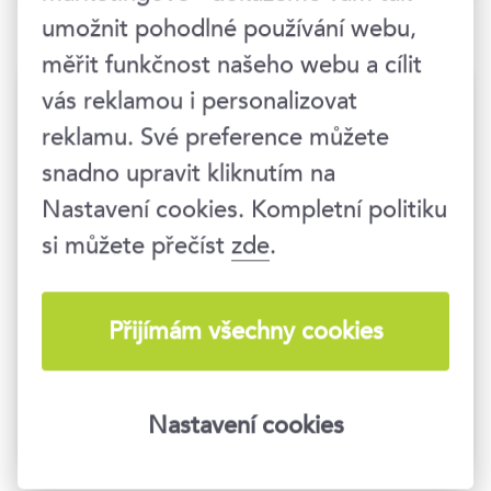
umožnit pohodlné používání webu,
měřit funkčnost našeho webu a cílit
vás reklamou i personalizovat
Lektor
reklamu. Své preference můžete
snadno upravit kliknutím na
Olga Svobodová
Nastavení cookies. Kompletní politiku
HR konzultantka a
si můžete přečíst
zde
.
lektorka soft skills a
managementu
Účastníci na mých
Přijímám všechny cookies
kurzech oceňují inspiraci pro praktické
postupy či řešení přenosná do
každodenní praxe i osobního života.
Nastavení cookies