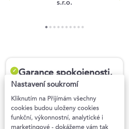
s.r.o.
Garance spokojenosti,
✓
která stojí na výsledcích
Nastavení soukromí
Kliknutím na Přijímám všechny
Účastníci našich kurzů nás hodnotí průměrnou
cookies budou uloženy cookies
známkou
1,21 z 5
ve školním systému, kde 1 je
funkční, výkonnostní, analytické i
nejlepší.
Za kvalitou našich vzdělávacích programů
si stojíme.
marketingové - dokážeme vám tak