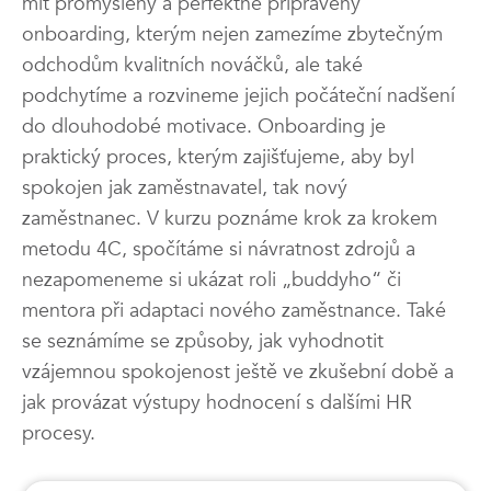
mít promyšlený a perfektně připravený
onboarding, kterým nejen zamezíme zbytečným
odchodům kvalitních nováčků, ale také
podchytíme a rozvineme jejich počáteční nadšení
do dlouhodobé motivace. Onboarding je
praktický proces, kterým zajišťujeme, aby byl
spokojen jak zaměstnavatel, tak nový
zaměstnanec. V kurzu poznáme krok za krokem
metodu 4C, spočítáme si návratnost zdrojů a
nezapomeneme si ukázat roli „buddyho“ či
mentora při adaptaci nového zaměstnance. Také
se seznámíme se způsoby, jak vyhodnotit
vzájemnou spokojenost ještě ve zkušební době a
jak provázat výstupy hodnocení s dalšími HR
procesy.