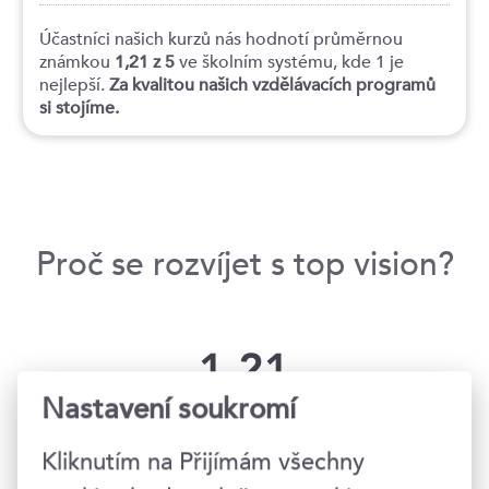
Účastníci našich kurzů nás hodnotí průměrnou
známkou
1,21 z 5
ve školním systému, kde 1 je
nejlepší.
Za kvalitou našich vzdělávacích programů
si stojíme.
Proč se rozvíjet s top vision?
1,21
Nastavení soukromí
průměrná známka
kvality kurzů
Kliknutím na Přijímám všechny