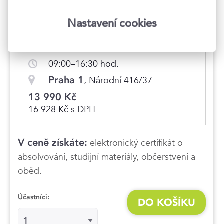
Hlídat nové termíny
Nastavení cookies
22.–23. 10. 2026
09:00–16:30 hod.
Praha 1
, Národní 416/37
13 990 Kč
16 928 Kč s DPH
V ceně získáte:
elektronický certifikát o
absolvování, studijní materiály, občerstvení a
oběd.
Účastníci:
DO KOŠÍKU
Účastníci:
1