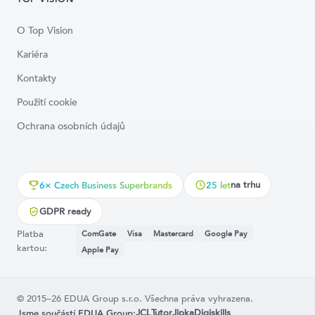
O Top Vision
Kariéra
Kontakty
Použití cookie
Ochrana osobních údajů
na trhu
6× Czech Business Superbrands
25 let
GDPR ready
Platba
ComGate
Visa
Mastercard
Google Pay
kartou:
Apple Pay
© 2015–26 EDUA Group s.r.o. Všechna práva vyhrazena.
JCL
Tutor
Jipka
Digiskills
Jsme součástí EDUA Group: