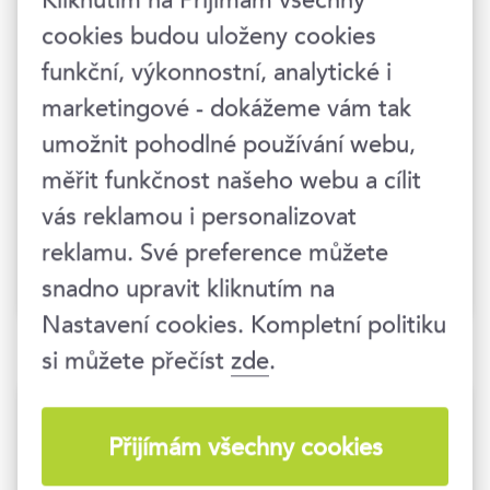
Kliknutím na Přijímám všechny
kde jsem zastával pozici senior
cookies budou uloženy cookies
manažera ve oblasti finančních služeb,
odkud si přináším i inovativní mindset
funkční, výkonnostní, analytické i
neboť část mé zodpovědnosti
marketingové - dokážeme vám tak
spočívala v aplikovaní automatizací v
umožnit pohodlné používání webu,
rámci technologických projektů (tzv.
DevOps). Jako celoživotní sportovec
měřit funkčnost našeho webu a cílit
mimo práce trávím svůj volný čas
vás reklamou i personalizovat
běhání, plaváním a jízdou na kole. Když
reklamu. Své preference můžete
dojdou síly sednu na motorku.
snadno upravit kliknutím na
Nastavení cookies. Kompletní politiku
si můžete přečíst
zde
.
Termíny konání
Přijímám všechny cookies