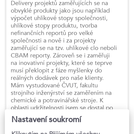
Delivery projektů zaměřujících se na
obvyklé produkty jako jsou například
výpočet uhlíkové stopy společnosti,
uhlíkové stopy produktu, tvorba
nefinančních reportů pro velké
společnosti a nově i za projekty
zaměřující se na tzv. uhlíkové clo neboli
CBAM reporty. Zároveň se i zaměřuji
na inovativní projekty, které se teprve
musí překlopit z fáze myšlenky do
reálných dodávek pro naše klienty.
Mám vystudované ČVUT, fakultu
strojního inženýrství se zaměřením na
chemické a potravinářské stroje. K
oblasti udržitelnosti jsem se dostal po
dlouholetých zkušenostech v
Nastavení soukromí
nadnárodní společnosti dodávající
konzultační a technologické projekty,