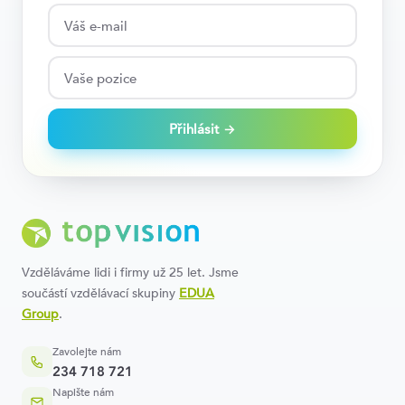
Přihlásit →
Vzděláváme lidi i firmy už 25 let. Jsme
součástí vzdělávací skupiny
EDUA
Group
.
Zavolejte nám
234 718 721
Napište nám