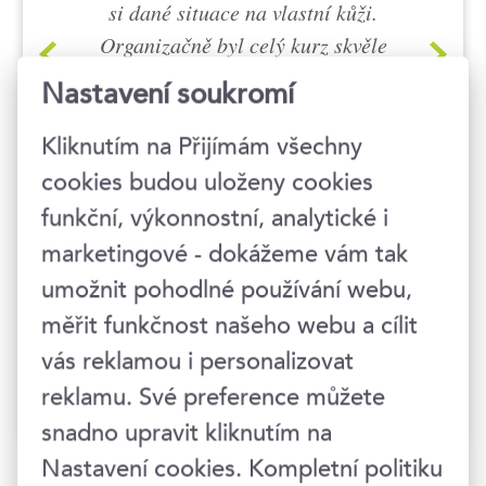
si dané situace na vlastní kůži.
Organizačně byl celý kurz skvěle
připraven. Máte hezké prostory,
Nastavení soukromí
dostatečně veliké, všude bylo
krásně čisto. Občerstvení i oběd
Kliknutím na Přijímám všechny
za 1. Děkuji.
cookies budou uloženy cookies
funkční, výkonnostní, analytické i
Jitka Jiráková, GTS
marketingové - dokážeme vám tak
ALIVE s.r.o.
umožnit pohodlné používání webu,
Efektivní komunikace
měřit funkčnost našeho webu a cílit
vás reklamou i personalizovat
reklamu. Své preference můžete
snadno upravit kliknutím na
Nastavení cookies. Kompletní politiku