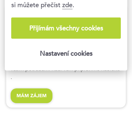
si můžete přečíst
zde
.
Kurz podle vašich
představ
Přijímám všechny cookies
Chcete připravit školení pro celý tým? Umíme
Nastavení cookies
být flexibilní a přizpůsobit program kurzu
vašim potřebám. Rádi vám připravíme nabídku
.
MÁM ZÁJEM