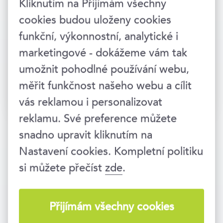
Kliknutím na Přijímám všechny
cookies budou uloženy cookies
funkční, výkonnostní, analytické i
marketingové - dokážeme vám tak
umožnit pohodlné používání webu,
měřit funkčnost našeho webu a cílit
Přihlásit →
vás reklamou i personalizovat
reklamu. Své preference můžete
snadno upravit kliknutím na
Nastavení cookies. Kompletní politiku
si můžete přečíst
zde
.
Vzděláváme lidi i firmy už 25 let. Jsme
součástí vzdělávací skupiny
EDUA
Group
.
Přijímám všechny cookies
Zavolejte nám
234 718 721