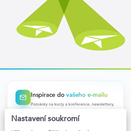
Inspirace do
vašeho e-mailu
Pozvánky na kurzy a konference, newslettery,
články na aktuální témata i nejnovější trendy.
Teď už vám nic neunikne.
Nastavení soukromí