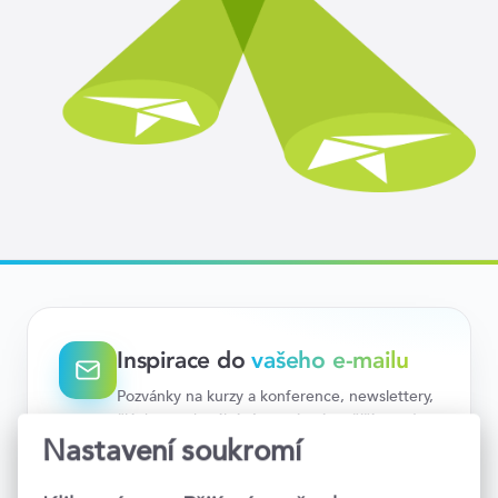
Inspirace do
vašeho e-mailu
Pozvánky na kurzy a konference, newslettery,
články na aktuální témata i nejnovější trendy.
Teď už vám nic neunikne.
Nastavení soukromí