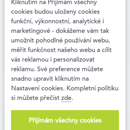
Kliknutím na Přijímám všechny
cookies budou uloženy cookies
funkční, výkonnostní, analytické i
marketingové - dokážeme vám tak
umožnit pohodlné používání webu,
měřit funkčnost našeho webu a cílit
Přihlásit →
vás reklamou i personalizovat
reklamu. Své preference můžete
snadno upravit kliknutím na
Nastavení cookies. Kompletní politiku
si můžete přečíst
zde
.
Vzděláváme lidi i firmy už 25 let. Jsme
součástí vzdělávací skupiny
EDUA
Group
.
Přijímám všechny cookies
Zavolejte nám
234 718 721