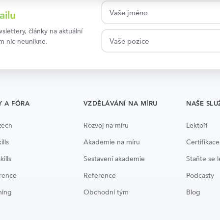
ailu
lettery, články na aktuální
ám nic neunikne.
Y A FÓRA
VZDĚLÁVÁNÍ NA MÍRU
NAŠE SLU
zech
Rozvoj na míru
Lektoři
ills
Akademie na míru
Certifikace
kills
Sestavení akademie
Staňte se 
rence
Reference
Podcasty
ning
Obchodní tým
Blog