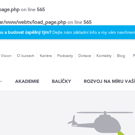
page.php
on line
565
ar/www/webtv/load_page.php
on line
565
rmu a budovat úspěšný tým?
Dejte nám základní info a my vám navrhnem
 Vision
O kurzech
Kariéra
Podcasty
Dotace
Kontakty
Blog
P
AKADEMIE
BALÍČKY
ROZVOJ NA MÍRU VAŠÍ