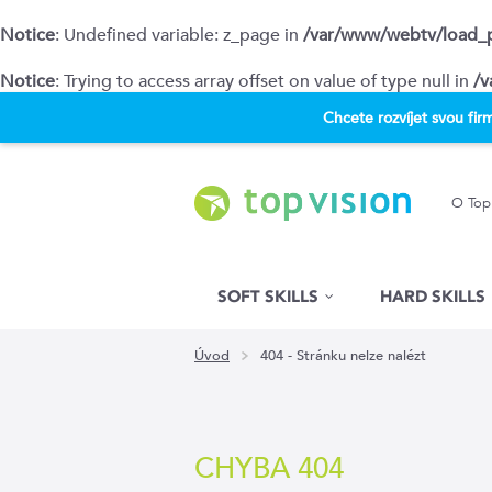
Notice
: Undefined variable: z_page in
/var/www/webtv/load_
Notice
: Trying to access array offset on value of type null in
/v
Chcete rozvíjet svou fi
O Top
Hled�n�
SOFT SKILLS
HARD SKILLS
Úvod
404 - Stránku nelze nalézt
CHYBA 404