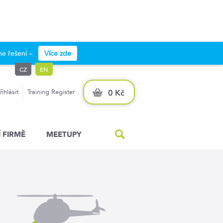
e řešení –
Více zde
CZ
EN
řihlásit
Training Register
0 Kč
 FIRMĚ
MEETUPY