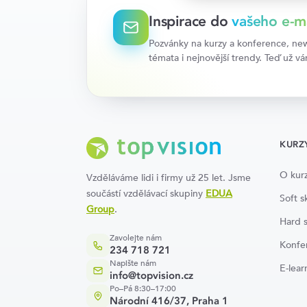
Inspirace do
vašeho e-m
Pozvánky na kurzy a konference, news
témata i nejnovější trendy. Teď už v
KURZ
O kur
Vzděláváme lidi i firmy už 25 let. Jsme
součástí vzdělávací skupiny
EDUA
Soft sk
Group
.
Hard s
Zavolejte nám
Konfe
234 718 721
Napište nám
E-lear
info@topvision.cz
Po–Pá 8:30–17:00
Národní 416/37, Praha 1