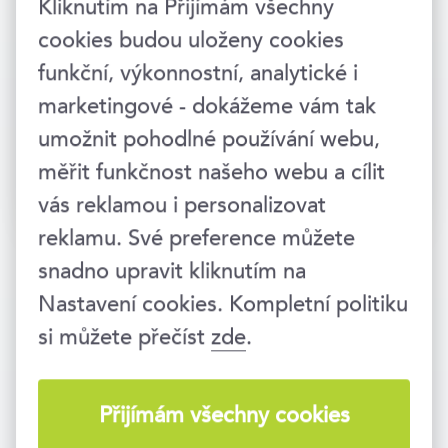
Kliknutím na Přijímám všechny
cookies budou uloženy cookies
funkční, výkonnostní, analytické i
marketingové - dokážeme vám tak
umožnit pohodlné používání webu,
měřit funkčnost našeho webu a cílit
Přihlásit →
vás reklamou i personalizovat
reklamu. Své preference můžete
snadno upravit kliknutím na
Nastavení cookies. Kompletní politiku
si můžete přečíst
zde
.
Vzděláváme lidi i firmy už 25 let. Jsme
součástí vzdělávací skupiny
EDUA
Group
.
Přijímám všechny cookies
Zavolejte nám
234 718 721