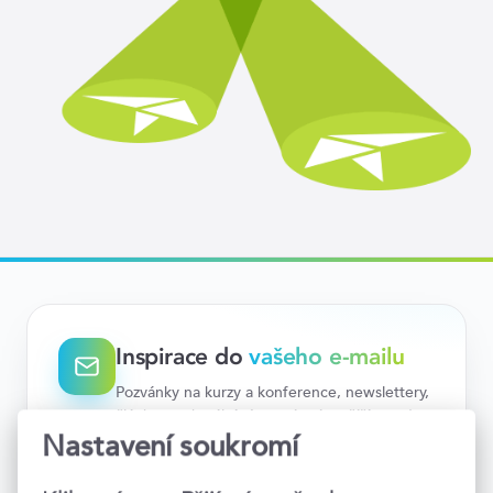
Inspirace do
vašeho e-mailu
Pozvánky na kurzy a konference, newslettery,
články na aktuální témata i nejnovější trendy.
Teď už vám nic neunikne.
Nastavení soukromí